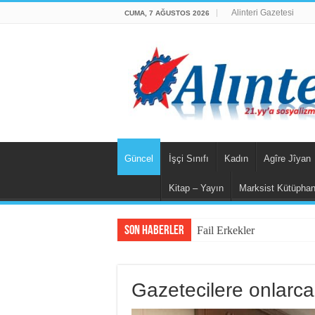
Alinteri Gazetesi
CUMA, 7 AĞUSTOS 2026
Güncel
İşçi Sınıfı
Kadın
Agîre Jîyan
Kitap – Yayın
Marksist Kütüpha
Son Haberler
Fail Erkekler Yargıda H
Gazetecilere onlarca 