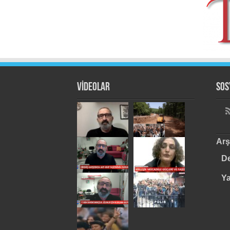
VİDEOLAR
Sos
Arş
De
Y