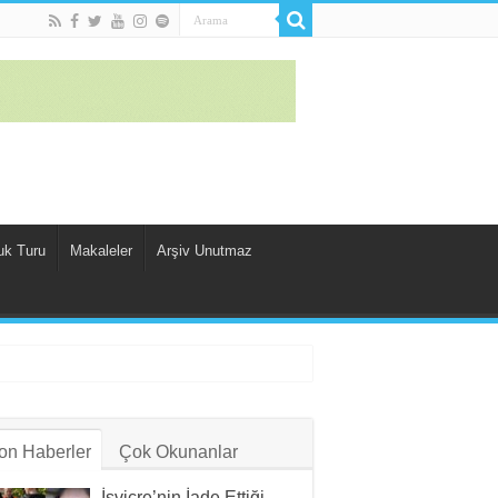
uk Turu
Makaleler
Arşiv Unutmaz
on Haberler
Çok Okunanlar
İsviçre’nin İade Ettiği