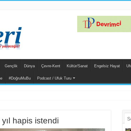
Gençlik
Dünya
Çevre-Kent
Kültür/Sanat
Engelsiz Hayat
Uf
ne
#DoğruMuBu
Podcast / Ufuk Turu
em Suçlu Hem G
yıl hapis istendi
S