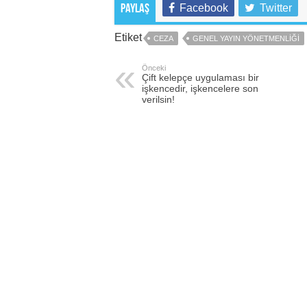
Facebook
Twitter
Paylaş
Etiket
CEZA
GENEL YAYIN YÖNETMENLIĞI
Önceki
Çift kelepçe uygulaması bir
işkencedir, işkencelere son
verilsin!