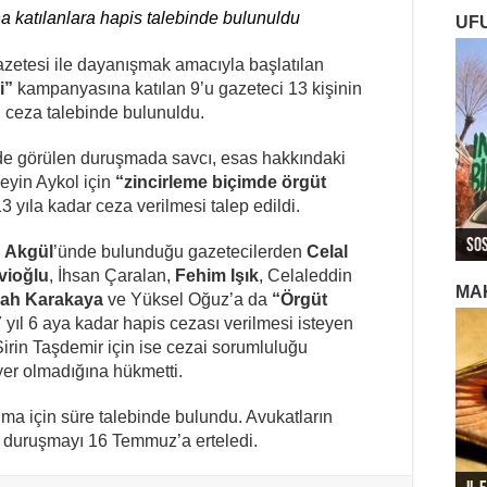
 katılanlara hapis talebinde bulunuldu
UF
zetesi ile dayanışmak amacıyla başlatılan
i”
kampanyasına katılan 9’u gazeteci 13 kişinin
l ceza talebinde bulunuldu.
de görülen duruşmada savcı, esas hakkındaki
eyin Aykol için
“zincirleme biçimde örgüt
3 yıla kadar ceza verilmesi talep edildi.
ROJ
ROJ
Roj
Sos
Ger
Ger
Ger
Roj
 Akgül
’ünde bulunduğu gazetecilerden
Celal
vioğlu
, İhsan Çaralan,
Fehim Işık
, Celaleddin
MA
şah Karakaya
ve Yüksel Oğuz’a da
“Örgüt
 yıl 6 aya kadar hapis cezası verilmesi isteyen
rin Taşdemir için ise cezai sorumluluğu
er olmadığına hükmetti.
ma için süre talebinde bulundu. Avukatların
 duruşmayı 16 Temmuz’a erteledi.