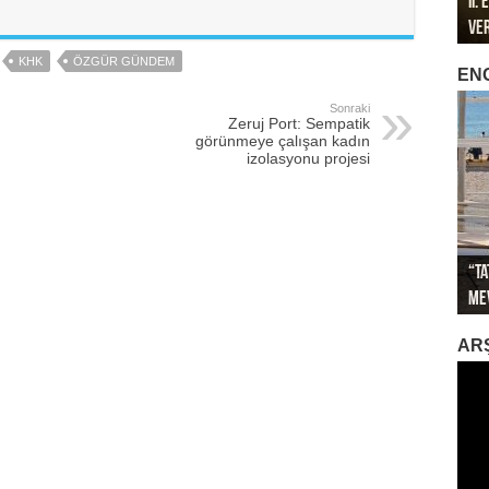
II.
196
196
Ve
Öze
Mar
Met
Met
KHK
ÖZGÜR GÜNDEM
EN
Sonraki
Zeruj Port: Sempatik
görünmeye çalışan kadın
izolasyonu projesi
“Ta
Sağ
Me
İkl
Sa
İti
Gök
AR