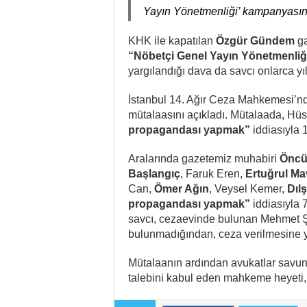
Yayın Yönetmenliği’ kampanyasına
KHK ile kapatılan
Özgür Gündem
ga
“Nöbetçi Genel Yayın Yönetmenliğ
yargılandığı dava da savcı onlarca yı
İstanbul 14. Ağır Ceza Mahkemesi’n
mütalaasını açıkladı. Mütalaada, Hüs
propagandası yapmak”
iddiasıyla 1
Aralarında gazetemiz muhabiri
Öncü
Başlangıç
, Faruk Eren,
Ertuğrul Ma
Can,
Ömer Ağın
, Veysel Kemer,
Dıl
propagandası yapmak”
iddiasıyla 7
savcı, cezaevinde bulunan Mehmet Şi
bulunmadığından, ceza verilmesine y
Mütalaanın ardından avukatlar savun
talebini kabul eden mahkeme heyeti,