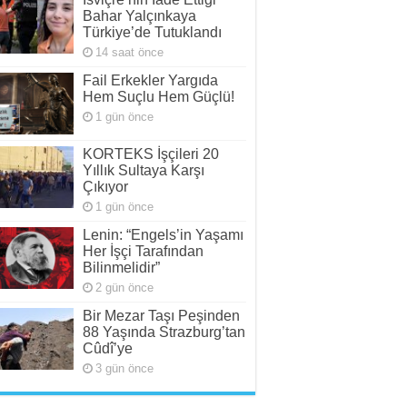
Bahar Yalçınkaya
Türkiye’de Tutuklandı
14 saat önce
Fail Erkekler Yargıda
Hem Suçlu Hem Güçlü!
1 gün önce
KORTEKS İşçileri 20
Yıllık Sultaya Karşı
Çıkıyor
1 gün önce
Lenin: “Engels’in Yaşamı
Her İşçi Tarafından
Bilinmelidir”
2 gün önce
Bir Mezar Taşı Peşinden
88 Yaşında Strazburg’tan
Cûdî’ye
3 gün önce