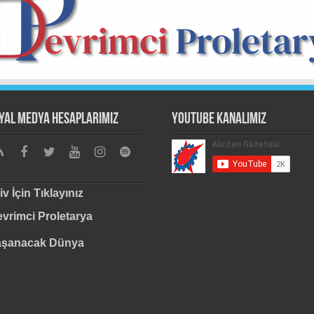
yal Medya Hesaplarımız
Youtube Kanalımız
iv İçin Tıklayınız
vrimci Proletarya
aşanacak Dünya