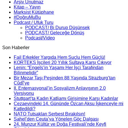
Arşiv Unutmaz
Kitap – Yayın
Marksist Kütüphane
#DoğruMuBu
Podcast / Ufuk Turu
PODCAST/ Bi Durup Düşünsek
PODCAST/ Geleceğe Dönüş
Podcast/Video
Son Haberler
Fail Erkekler Yargıda Hem Suçlu Hem Güçlü!
KORTEKS İşçileri 20 Yıllık Sultaya Karşı Çıkıyor
Lenin: “Engels’in Yaşamı Her İşçi Tarafından
Bilinmelidir”
Bir Mezar Taşı Peşinden 88 Yaşında Strazburg’tan
Cûdî’ye
II. Enternasyonal’in Sosyalizm Anlayışının 2.0
Versiyonu
Stuttgart’ta Kadın Katliamı Girişimine Karşı Kadınlar
Cezaevindeki 14. Gününde Özcan Aksu İşkenceyle mi
Katledildi?
NATO Tutsakları Serbest Bırakılsın!
Sahel’den Ceuta’ya Yönelen Göç Dalgası
24. Munzur Kültür ve Doğa Festivali’nde Keyfi