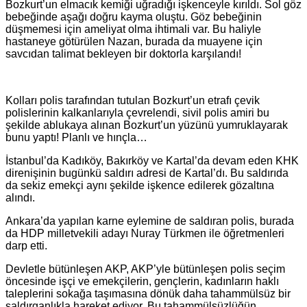
Bozkurt’un elmacık kemiği uğradığı işkenceyle kırıldı. Sol göz
bebeğinde aşağı doğru kayma oluştu. Göz bebeğinin
düşmemesi için ameliyat olma ihtimali var. Bu haliyle
hastaneye götürülen Nazan, burada da muayene için
savcıdan talimat bekleyen bir doktorla karşılandı!
Kolları polis tarafından tutulan Bozkurt’un etrafı çevik
polislerinin kalkanlarıyla çevrelendi, sivil polis amiri bu
şekilde ablukaya alınan Bozkurt’un yüzünü yumruklayarak
bunu yaptı! Planlı ve hınçla…
İstanbul’da Kadıköy, Bakırköy ve Kartal’da devam eden KHK
direnişinin bugünkü saldırı adresi de Kartal’dı. Bu saldırıda
da sekiz emekçi aynı şekilde işkence edilerek gözaltına
alındı.
Ankara’da yapılan karne eylemine de saldıran polis, burada
da HDP milletvekili adayı Nuray Türkmen ile öğretmenleri
darp etti.
Devletle bütünleşen AKP, AKP’yle bütünleşen polis seçim
öncesinde işçi ve emekçilerin, gençlerin, kadınların haklı
taleplerini sokağa taşımasına dönük daha tahammülsüz bir
saldırganlıkla hareket ediyor. Bu tahammülsüzlüğün