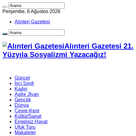
Perşembe, 6 Ağustos 2026
Alinteri Gazetesi
Alınteri Gazetesi 21.
Yüzyıla Sosyalizmi Yazacağız!
Güncel
İşçi Sınıfı
Kadın
Agîre Jîyan
Gençlik
Dünya
Çevre-Kent
Kültür/Sanat
Engelsiz Hayat
Ufuk Turu
Makaleler