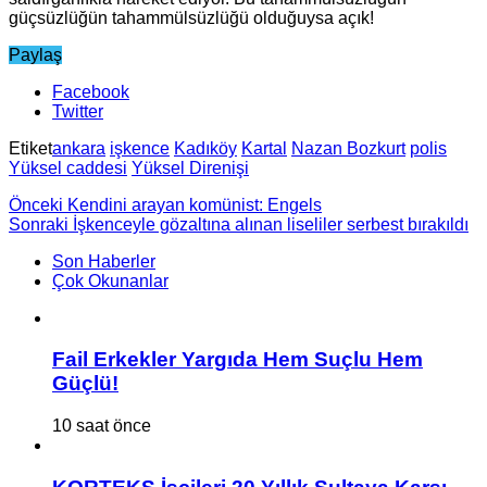
güçsüzlüğün tahammülsüzlüğü olduğuysa açık!
Paylaş
Facebook
Twitter
Etiket
ankara
işkence
Kadıköy
Kartal
Nazan Bozkurt
polis
Yüksel caddesi
Yüksel Direnişi
Önceki
Kendini arayan komünist: Engels
Sonraki
İşkenceyle gözaltına alınan liseliler serbest bırakıldı
Son Haberler
Çok Okunanlar
Fail Erkekler Yargıda Hem Suçlu Hem
Güçlü!
10 saat önce