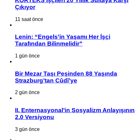
KORTEKS İşçileri 20 Yıllık Sultaya Karşı
Çıkıyor
11 saat önce
Lenin: “Engels’in Yaşamı Her İşçi
Tarafından Bilinmelidir”
1 gün önce
Bir Mezar Taşı Peşinden 88 Yaşında
Strazburg’tan Cûdî’ye
2 gün önce
II. Enternasyonal’in Sosyalizm Anlayışının
2.0 Versiyonu
3 gün önce