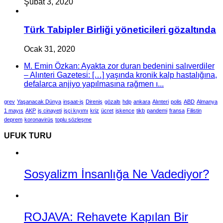
Şubat 3, 2020
Türk Tabipler Birliği yöneticileri gözaltında
Ocak 31, 2020
M. Emin Özkan: Ayakta zor duran bedenini salıverdiler
– Alınteri Gazetesi: […] yaşında kronik kalp hastalığına,
defalarca anjiyo yapılmasına rağmen ı...
grev
Yaşanacak Dünya
inşaat-iş
Direniş
gözaltı
hdp
ankara
Alınteri
polis
ABD
Almanya
1 mayıs
AKP
iş cinayeti
işçi kıyımı
kriz
ücret
işkence
tikb
pandemi
fransa
Filistin
deprem
koronavirüs
toplu sözleşme
UFUK TURU
Sosyalizm İnsanlığa Ne Vadediyor?
ROJAVA: Rehavete Kapılan Bir