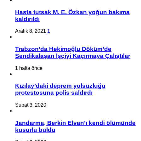
Hasta tutsak M. E. Özkan yoğun bakıma
kaldırıldı
Aralık 8, 2021
1
Trabzon’da Hekimoğlu Döküm’de
Sendikalaşan İşçiyi Kaçırmaya Çalıştılar
1 hafta önce
Kızılay’daki deprem yolsuzluğu
protestosuna polis saldırdı
Şubat 3, 2020
Jandarma, Berkin Elvan’ı kendi ölümünde
kusurlu buldu