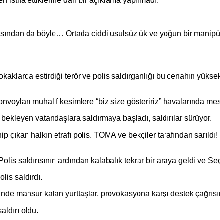
n istifa ettiklerine dair bir açıklama yapılmadı.
çısından da böyle… Ortada ciddi usulsüzlük ve yoğun bir manipü
larda estirdiği terör ve polis saldırganlığı bu cenahın yüksek bi
konvoyları muhalif kesimlere “biz size gösteririz” havalarında me
ekleyen vatandaşlara saldırmaya başladı, saldırılar sürüyor.
çıkan halkın etrafı polis, TOMA ve bekçiler tarafından sarıldı!
lis saldırısının ardından kalabalık tekrar bir araya geldi ve Se
lis saldırdı.
sinde mahsur kalan yurttaşlar, provokasyona karşı destek çağrıs
aldırı oldu.