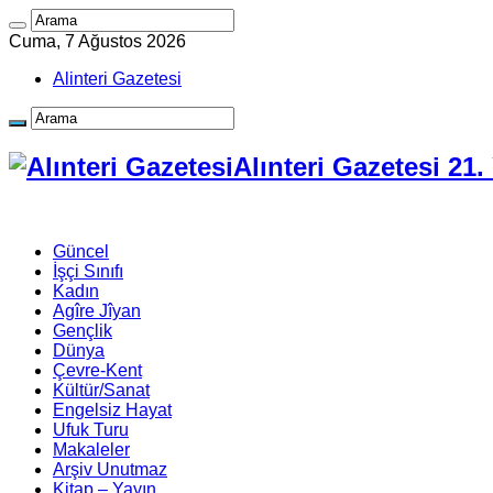
Cuma, 7 Ağustos 2026
Alinteri Gazetesi
Alınteri Gazetesi 21
Güncel
İşçi Sınıfı
Kadın
Agîre Jîyan
Gençlik
Dünya
Çevre-Kent
Kültür/Sanat
Engelsiz Hayat
Ufuk Turu
Makaleler
Arşiv Unutmaz
Kitap – Yayın