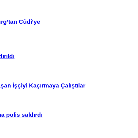
rg’tan Cûdî’ye
ırıldı
n İşçiyi Kaçırmaya Çalıştılar
 polis saldırdı