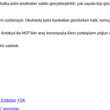
 polis tarafından saldırı gerçekleştirildi; çok sayıda kişi göza
ini sürdürüyor. Okullarda polis barikatları görülürken halk, son
n Antakya’da AKP’liler araç konvoyuyla Alevi yurttaşların yoğun
s saldırdı.
p Erdoğan
YSK
” anonsları