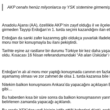
AKP cenahı henüz milyonlarca oy YSK sistemine girmemişken k
Anadolu Ajansı (AA), özellikle AKP’nin zayıf olduğu il ve ilçel
girmeden Tayyip Erdoğan’ın 1. turda seçimi kazandığını ilan ett
Erdoğan da sanki zafer kazanmış gibi oldukça yuvarlak ifadelerle
moru mor bir konuşmayla bu ilanı pekiştirdi.
Tarihte eşine az rastlanır bir durumu Türkiye bir kez daha y
oldu. Kısacası 16 Nisan referandumundaki “
Atı alan Üsküdar’ı
Erdoğan’ın alı al moru mor yaptığı konuşmada canının en fazla
aşamamış olması ve zor zahmet de olsa 1. turda kazansa bile
Nitekim balkon konuşmasını Ankara’da yapacağını açıklayan Er
gibi…
Bu haberden kısa bir süre sonra da balkon konuşmasının yarın 
belirlenen zamanda yapacağı açıklandı.