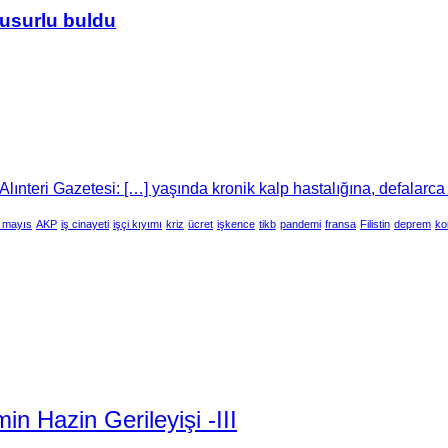
usurlu buldu
lınteri Gazetesi: […] yaşında kronik kalp hastalığına, defalarca
 mayıs
AKP
iş cinayeti
işçi kıyımı
kriz
ücret
işkence
tikb
pandemi
fransa
Filistin
deprem
ko
 Hazin Gerileyişi -III