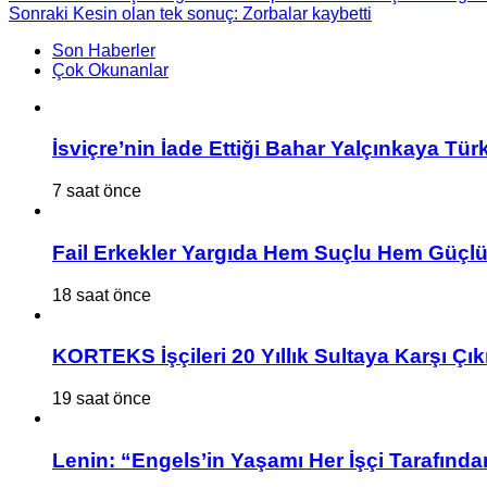
Sonraki
Kesin olan tek sonuç: Zorbalar kaybetti
Son Haberler
Çok Okunanlar
İsviçre’nin İade Ettiği Bahar Yalçınkaya Tür
7 saat önce
Fail Erkekler Yargıda Hem Suçlu Hem Güçlü
18 saat önce
KORTEKS İşçileri 20 Yıllık Sultaya Karşı Çık
19 saat önce
Lenin: “Engels’in Yaşamı Her İşçi Tarafından