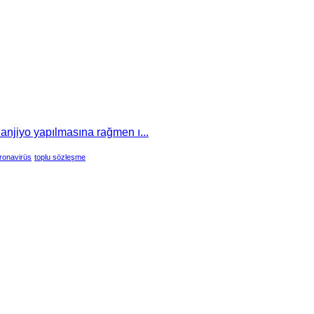
 anjiyo yapılmasına rağmen ı...
ronavirüs
toplu sözleşme