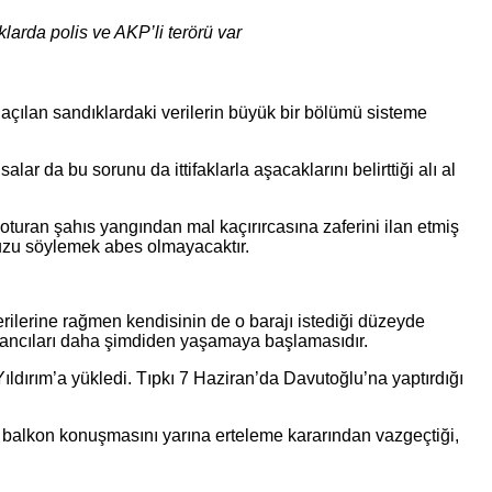
larda polis ve AKP’li terörü var
, açılan sandıklardaki verilerin büyük bir bölümü sisteme
r da bu sorunu da ittifaklarla aşacaklarını belirttiği alı al
uran şahıs yangından mal kaçırırcasına zaferini ilan etmiş
uzu söylemek abes olmayacaktır.
rilerine rağmen kendisinin de o barajı istediği düzeyde
ancıları daha şimdiden yaşamaya başlamasıdır.
dırım’a yükledi. Tıpkı 7 Haziran’da Davutoğlu’na yaptırdığı
n balkon konuşmasını yarına erteleme kararından vazgeçtiği,