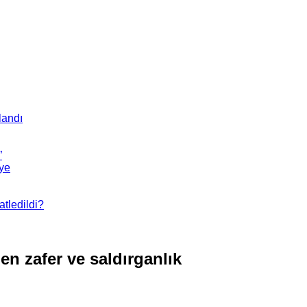
landı
”
’ye
tledildi?
en zafer ve saldırganlık