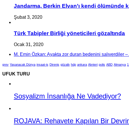
Jandarma, Berkin Elvan’ı kendi ölümünde k
Şubat 3, 2020
Türk Tabipler Birliği yöneticileri gözaltında
Ocak 31, 2020
M. Emin Özkan: Ayakta zor duran bedenini salıverdiler – A
grev
Yaşanacak Dünya
inşaat-iş
Direniş
gözaltı
hdp
ankara
Alınteri
polis
ABD
Almanya
1
UFUK TURU
Sosyalizm İnsanlığa Ne Vadediyor?
ROJAVA: Rehavete Kapılan Bir Devrimin