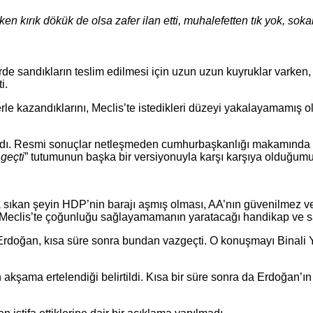
ırık dökük de olsa zafer ilan etti, muhalefetten tık yok, sokak
erde sandıkların teslim edilmesi için uzun uzun kuyruklar varken
i.
 kazandıklarını, Meclis’te istedikleri düzeyi yakalayamamış olsala
aşadı. Resmi sonuçlar netleşmeden cumhurbaşkanlığı makamında ot
 geçti
” tutumunun başka bir versiyonuyla karşı karşıya olduğum
 sıkan şeyin HDP’nin barajı aşmış olması, AA’nın güvenilmez ve
 Meclis’te çoğunluğu sağlayamamanın yaratacağı handikap ve s
doğan, kısa süre sonra bundan vazgeçti. O konuşmayı Binali Yıl
akşama ertelendiği belirtildi. Kısa bir süre sonra da Erdoğan’ı