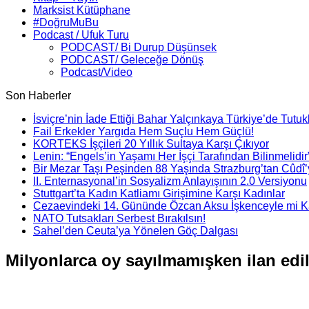
Marksist Kütüphane
#DoğruMuBu
Podcast / Ufuk Turu
PODCAST/ Bi Durup Düşünsek
PODCAST/ Geleceğe Dönüş
Podcast/Video
Son Haberler
İsviçre’nin İade Ettiği Bahar Yalçınkaya Türkiye’de Tutuk
Fail Erkekler Yargıda Hem Suçlu Hem Güçlü!
KORTEKS İşçileri 20 Yıllık Sultaya Karşı Çıkıyor
Lenin: “Engels’in Yaşamı Her İşçi Tarafından Bilinmelidir
Bir Mezar Taşı Peşinden 88 Yaşında Strazburg’tan Cûdî
II. Enternasyonal’in Sosyalizm Anlayışının 2.0 Versiyonu
Stuttgart’ta Kadın Katliamı Girişimine Karşı Kadınlar
Cezaevindeki 14. Gününde Özcan Aksu İşkenceyle mi Ka
NATO Tutsakları Serbest Bırakılsın!
Sahel’den Ceuta’ya Yönelen Göç Dalgası
Milyonlarca oy sayılmamışken ilan edil