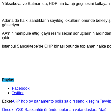
Yüksekova ve Batman’da, HDP’nin barajı geçmesini kutlayan halka
Adana’da halk, sandıkların sayıldığı okulların önünde bekleyiş
gösteriyor.
AA’nın manipüle ettiği gayri resmi seçim sonuçlarının ardında
çıktı.
İstanbul Sancaktepe’de CHP binası önünde toplanan halka poli
Paylaş
Facebook
Twitter
Etiket
AKP
hdp
oy
parlamento
polis
saldırı
sandık
seçim
Tayyi
Önceki
YSK Başkanlığı önünde toplanan vatandaşlara “dağılın