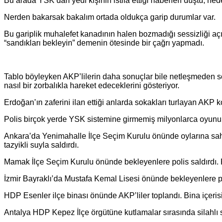
Bu arada YSK’dan yedi kişinin istifa ettiği haberleri düştü, nede
Nerden bakarsak bakalım ortada oldukça garip durumlar var.
Bu gariplik muhalefet kanadının halen bozmadığı sessizliği a
“sandıkları bekleyin” demenin ötesinde bir çağrı yapmadı.
Tablo böyleyken AKP’lilerin daha sonuçlar bile netleşmeden sokak
nasıl bir zorbalıkla hareket edeceklerini gösteriyor.
Erdoğan’ın zaferini ilan ettiği anlarda sokakları turlayan AKP 
Polis birçok yerde YSK sistemine girmemiş milyonlarca oyunu b
Ankara’da Yenimahalle İlçe Seçim Kurulu önünde oylarına sahip 
tazyikli suyla saldırdı.
Mamak İlçe Seçim Kurulu önünde bekleyenlere polis saldırdı. Po
İzmir Bayraklı’da Mustafa Kemal Lisesi önünde bekleyenlere po
HDP Esenler ilçe binası önünde AKP’liler toplandı. Bina içeri
Antalya HDP Kepez İlçe örgütüne kutlamalar sırasında silahlı s