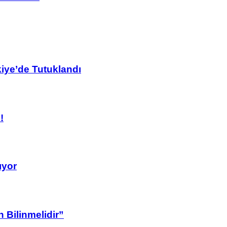
kiye’de Tutuklandı
!
ıyor
 Bilinmelidir”