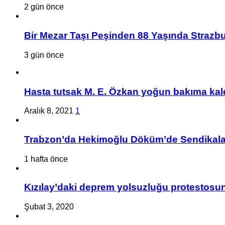
2 gün önce
Bir Mezar Taşı Peşinden 88 Yaşında Strazbu
3 gün önce
Hasta tutsak M. E. Özkan yoğun bakıma kald
Aralık 8, 2021
1
Trabzon’da Hekimoğlu Döküm’de Sendikalaşa
1 hafta önce
Kızılay’daki deprem yolsuzluğu protestosuna
Şubat 3, 2020