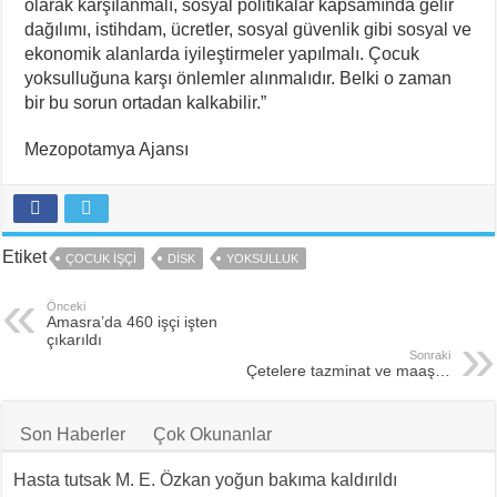
olarak karşılanmalı, sosyal politikalar kapsamında gelir
dağılımı, istihdam, ücretler, sosyal güvenlik gibi sosyal ve
ekonomik alanlarda iyileştirmeler yapılmalı. Çocuk
yoksulluğuna karşı önlemler alınmalıdır. Belki o zaman
bir bu sorun ortadan kalkabilir.”
Mezopotamya Ajansı
Etiket
ÇOCUK IŞÇI
DİSK
YOKSULLUK
Önceki
Amasra’da 460 işçi işten
çıkarıldı
Sonraki
Çetelere tazminat ve maaş…
Son Haberler
Çok Okunanlar
Hasta tutsak M. E. Özkan yoğun bakıma kaldırıldı