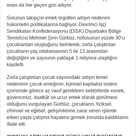
Cezaevindeki 14. Gününde Özcan Aksu İşkenceyle mi Katledildi?
oranı da her geçen gün artıyor.
NATO Tutsakları Serbest Bırakılsın!
Sorunun takipçisi emek örgütleri artışın nedenini
hükümetin politikalarına bağlıyor. Devrimci İşçi
Sendikaları Konfederasyonu (DİSK) Diyarbakır Bölge
Temsilcisi Mehmet Şirin Gürbüz, nüfusunun yüzde 30’u
çocuklardan oluştuğunu belirterek, zorla çalıştırılan
çocukların yaş ortalamasının 5 ile 12 arasından
değiştiğini ve sayısının yaklaşık 1 milyona ulaştığını
kaydetti.
Zorla çalıştırılan çocuk sayısındaki artışın temel
nedeninin çocuk emeğinin, küresel kapitalist sistem
içerisinde görece az vasıf gerektiren sektörlerde esnek,
güvencesiz, itaatkâr ve ucuz emek olarak görülmesi
olduğunu vurgulayan Gürbüz, çocukların, fiziksel,
zihinsel ve eğitsel, gelişimlerine zarar veren işlerde
erken yaşta çalışma hayatına girmek zorunda kaldıklarını
ifade etti.