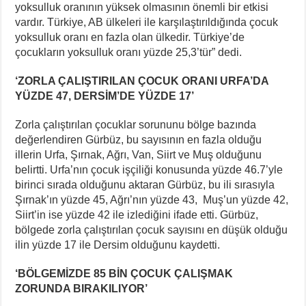
yoksulluk oranının yüksek olmasının önemli bir etkisi
vardır. Türkiye, AB ülkeleri ile karşılaştırıldığında çocuk
yoksulluk oranı en fazla olan ülkedir. Türkiye’de
çocukların yoksulluk oranı yüzde 25,3’tür” dedi.
‘ZORLA ÇALIŞTIRILAN ÇOCUK ORANI URFA’DA
YÜZDE 47, DERSİM’DE YÜZDE 17’
Zorla çalıştırılan çocuklar sorununu bölge bazında
değerlendiren Gürbüz, bu sayısının en fazla olduğu
illerin Urfa, Şırnak, Ağrı, Van, Siirt ve Muş olduğunu
belirtti. Urfa’nın çocuk işçiliği konusunda yüzde 46.7’yle
birinci sırada olduğunu aktaran Gürbüz, bu ili sırasıyla
Şırnak’ın yüzde 45, Ağrı’nın yüzde 43, Muş’un yüzde 42,
Siirt’in ise yüzde 42 ile izlediğini ifade etti. Gürbüz,
bölgede zorla çalıştırılan çocuk sayısını en düşük olduğu
ilin yüzde 17 ile Dersim olduğunu kaydetti.
‘BÖLGEMİZDE 85 BİN ÇOCUK ÇALIŞMAK
ZORUNDA BIRAKILIYOR’