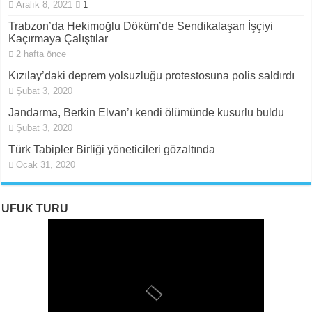
Aralık 8, 2021
1
Trabzon’da Hekimoğlu Döküm’de Sendikalaşan İşçiyi
Kaçırmaya Çalıştılar
2 hafta önce
Kızılay’daki deprem yolsuzluğu protestosuna polis saldırdı
Şubat 3, 2020
Jandarma, Berkin Elvan’ı kendi ölümünde kusurlu buldu
Şubat 3, 2020
Türk Tabipler Birliği yöneticileri gözaltında
Ocak 31, 2020
UFUK TURU