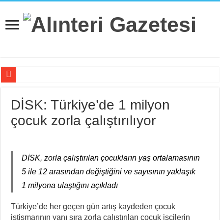
Beş Çocuğu İle ‘Deport Kampı’nda…
DİSK: Türkiye’de 1 milyon
İsviçre’nin İade Ettiği Bahar Yalçınkaya Türkiye’de Tutuklandı
çocuk zorla çalıştırılıyor
Fail Erkekler Yargıda Hem Suçlu Hem Güçlü!
KORTEKS İşçileri 20 Yıllık Sultaya Karşı Çıkıyor
Lenin: “Engels’in Yaşamı Her İşçi Tarafından Bilinmelidir”
DİSK, zorla çalıştırılan çocukların yaş ortalamasının
5 ile 12 arasından değiştiğini ve sayısının yaklaşık
Bir Mezar Taşı Peşinden 88 Yaşında Strazburg’tan Cûdî’ye
1 milyona ulaştığını açıkladı
II. Enternasyonal’in Sosyalizm Anlayışının 2.0 Versiyonu
Türkiye’de her geçen gün artış kaydeden çocuk
Stuttgart’ta Kadın Katliamı Girişimine Karşı Kadınlar
istismarının yanı sıra zorla çalıştırılan çocuk işçilerin