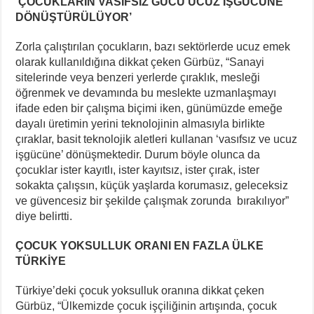
‘ÇOCUKLARIN VASIFSIZ GÜCÜ UCUZ İŞGÜCÜNE
DÖNÜŞTÜRÜLÜYOR’
Zorla çalıştırılan çocukların, bazı sektörlerde ucuz emek
olarak kullanıldığına dikkat çeken Gürbüz, “Sanayi
sitelerinde veya benzeri yerlerde çıraklık, mesleği
öğrenmek ve devamında bu meslekte uzmanlaşmayı
ifade eden bir çalışma biçimi iken, günümüzde emeğe
dayalı üretimin yerini teknolojinin almasıyla birlikte
çıraklar, basit teknolojik aletleri kullanan ‘vasıfsız ve ucuz
işgücüne’ dönüşmektedir. Durum böyle olunca da
çocuklar ister kayıtlı, ister kayıtsız, ister çırak, ister
sokakta çalışsın, küçük yaşlarda korumasız, geleceksiz
ve güvencesiz bir şekilde çalışmak zorunda bırakılıyor”
diye belirtti.
ÇOCUK YOKSULLUK ORANI EN FAZLA ÜLKE
TÜRKİYE
Türkiye’deki çocuk yoksulluk oranına dikkat çeken
Gürbüz, “Ülkemizde çocuk işçiliğinin artışında, çocuk