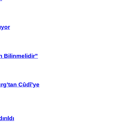
ıyor
 Bilinmelidir”
rg’tan Cûdî’ye
ırıldı