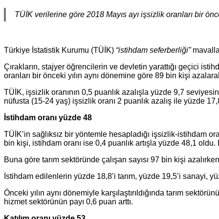
TÜİK verilerine göre 2018 Mayıs ayı işsizlik oranları bir ön
Türkiye İstatistik Kurumu (TÜİK)
“istihdam seferberliği”
mavallar
Çırakların, stajyer öğrencilerin ve devletin yarattığı geçici ist
oranları bir önceki yılın aynı dönemine göre 89 bin kişi azalar
TÜİK, işsizlik oranının 0,5 puanlık azalışla yüzde 9,7 seviyesind
nüfusta (15-24 yaş) işsizlik oranı 2 puanlık azalış ile yüzde 1
İstihdam oranı yüzde 48
TÜİK’in sağlıksız bir yöntemle hesapladığı işsizlik-istihdam or
bin kişi, istihdam oranı ise 0,4 puanlık artışla yüzde 48,1 oldu
Buna göre tarım sektöründe çalışan sayısı 97 bin kişi azalırken, 
İstihdam edilenlerin yüzde 18,8’i tarım, yüzde 19,5’i sanayi, yü
Önceki yılın aynı dönemiyle karşılaştırıldığında tarım sektörün
hizmet sektörünün payı 0,6 puan arttı.
Katılım oranı yüzde 53