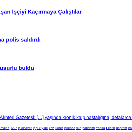
n İşçiyi Kaçırmaya Çalıştılar
 polis saldırdı
usurlu buldu
lınteri Gazetesi: […] yaşında kronik kalp hastalığına, defalarca
 mayıs
AKP
iş cinayeti
işçi kıyımı
kriz
ücret
işkence
tikb
pandemi
fransa
Filistin
deprem
ko