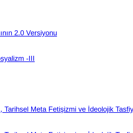
şının 2.0 Versiyonu
yalizm -III
 Tarihsel Meta Fetişizmi ve İdeolojik Tasfiy