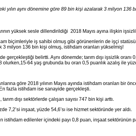
ceki yılın aynı dönemine göre 89 bin kişi azalarak 3 milyon 136 b
ının yüksek sesle dillendirildiği 2018 Mayıs ayına ilişkin işsizlik
ihdam biçimleriyle iş sahibi olmuş gibi görünenlerin de işçi statü
ak 3 milyon 136 bin kişi olmuş, istihdam oranları yükselmiş!
e gerçekleştiği belirtti. Aynı dönemde; tarım dışı işsizlik oranı 
7,8 olurken,15-64 yaş grubunda bu oran 0,5 puanlık azalış ile yüz
anlarına göre 2018 yılının Mayıs ayında istihdam oranları bir ön
. En fazla istihdam ise sanayide gerçekleşti.
tarım dışı sektörlerde çalışan sayısı 747 bin kişi arttı.
zde 7,2’si inşaat, yüzde 54,6’sı ise hizmet sektöründe yer aldı.
ün istihdam edilenler içindeki payı 0,8 puan, inşaat sektörünün 