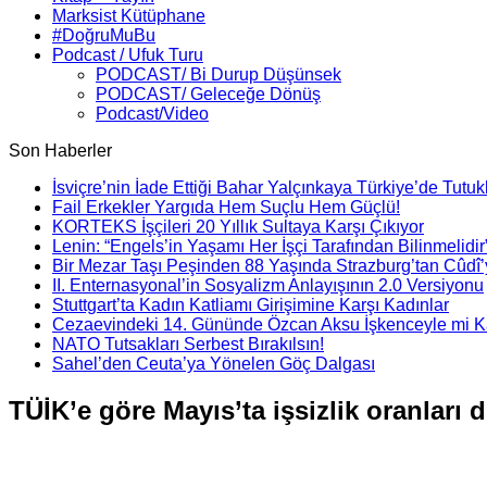
Marksist Kütüphane
#DoğruMuBu
Podcast / Ufuk Turu
PODCAST/ Bi Durup Düşünsek
PODCAST/ Geleceğe Dönüş
Podcast/Video
Son Haberler
İsviçre’nin İade Ettiği Bahar Yalçınkaya Türkiye’de Tutuk
Fail Erkekler Yargıda Hem Suçlu Hem Güçlü!
KORTEKS İşçileri 20 Yıllık Sultaya Karşı Çıkıyor
Lenin: “Engels’in Yaşamı Her İşçi Tarafından Bilinmelidir
Bir Mezar Taşı Peşinden 88 Yaşında Strazburg’tan Cûdî
II. Enternasyonal’in Sosyalizm Anlayışının 2.0 Versiyonu
Stuttgart’ta Kadın Katliamı Girişimine Karşı Kadınlar
Cezaevindeki 14. Gününde Özcan Aksu İşkenceyle mi Ka
NATO Tutsakları Serbest Bırakılsın!
Sahel’den Ceuta’ya Yönelen Göç Dalgası
TÜİK’e göre Mayıs’ta işsizlik oranları