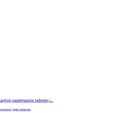
 anjiyo yapılmasına rağmen ı...
ronavirüs
toplu sözleşme