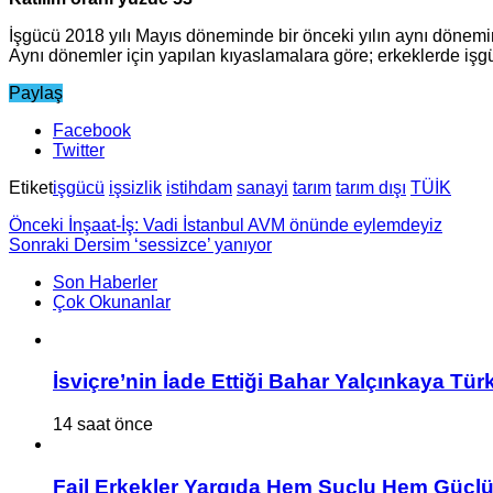
İşgücü 2018 yılı Mayıs döneminde bir önceki yılın aynı dönemin
Aynı dönemler için yapılan kıyaslamalara göre; erkeklerde işgü
Paylaş
Facebook
Twitter
Etiket
işgücü
işsizlik
istihdam
sanayi
tarım
tarım dışı
TÜİK
Önceki
İnşaat-İş: Vadi İstanbul AVM önünde eylemdeyiz
Sonraki
Dersim ‘sessizce’ yanıyor
Son Haberler
Çok Okunanlar
İsviçre’nin İade Ettiği Bahar Yalçınkaya Tür
14 saat önce
Fail Erkekler Yargıda Hem Suçlu Hem Güçlü