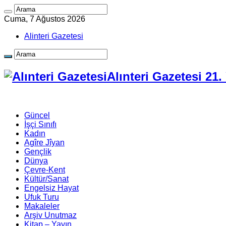
Cuma, 7 Ağustos 2026
Alinteri Gazetesi
Alınteri Gazetesi 21
Güncel
İşçi Sınıfı
Kadın
Agîre Jîyan
Gençlik
Dünya
Çevre-Kent
Kültür/Sanat
Engelsiz Hayat
Ufuk Turu
Makaleler
Arşiv Unutmaz
Kitap – Yayın