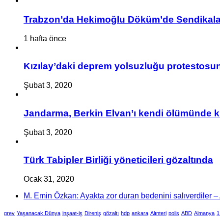
Trabzon’da Hekimoğlu Döküm’de Sendikalaşa
1 hafta önce
Kızılay’daki deprem yolsuzluğu protestosuna
Şubat 3, 2020
Jandarma, Berkin Elvan’ı kendi ölümünde k
Şubat 3, 2020
Türk Tabipler Birliği yöneticileri gözaltında
Ocak 31, 2020
M. Emin Özkan: Ayakta zor duran bedenini salıverdiler – A
grev
Yaşanacak Dünya
inşaat-iş
Direniş
gözaltı
hdp
ankara
Alınteri
polis
ABD
Almanya
1