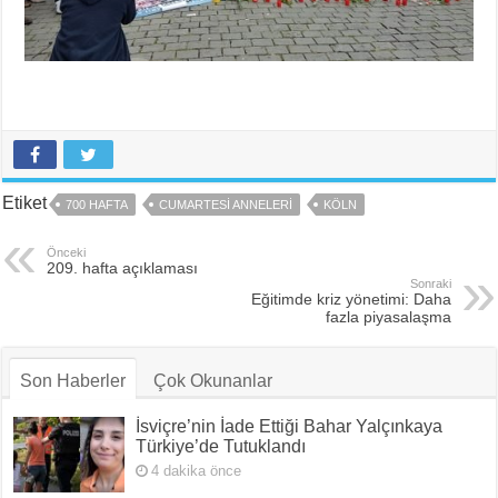
Etiket
700 HAFTA
CUMARTESI ANNELERI
KÖLN
Önceki
209. hafta açıklaması
Sonraki
Eğitimde kriz yönetimi: Daha
fazla piyasalaşma
Son Haberler
Çok Okunanlar
İsviçre’nin İade Ettiği Bahar Yalçınkaya
Türkiye’de Tutuklandı
4 dakika önce