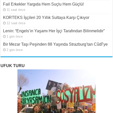
Fail Erkekler Yargıda Hem Suçlu Hem Güçlü!
11 saat önce
KORTEKS İşçileri 20 Yıllık Sultaya Karşı Çıkıyor
12 saat önce
Lenin: “Engels’in Yaşamı Her İşçi Tarafından Bilinmelidir”
1 gün önce
Bir Mezar Taşı Peşinden 88 Yaşında Strazburg’tan Cûdî’ye
2 gün önce
UFUK TURU
ROJAVA: Rehavete Kapılan Bir Devrimin Hazin
ROJAVA: Rehavete Kapılan Bir Devrimin Hazin
Rojava: Rehavete Kapılan Bir Devrimin Hazin