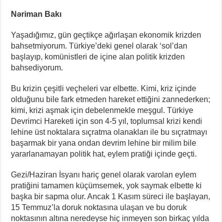
Nəriman Bakı
Yaşadığımız, gün geçtikçe ağırlaşan ekonomik krizden
bahsetmiyorum. Türkiye’deki genel olarak ‘sol’dan
başlayıp, komünistleri de içine alan politik krizden
bahsediyorum.
Bu krizin çeşitli veçheleri var elbette. Kimi, kriz içinde
olduğunu bile fark etmeden hareket ettiğini zannederken;
kimi, krizi aşmak için debelenmekle meşgul. Türkiye
Devrimci Hareketi için son 4-5 yıl, toplumsal krizi kendi
lehine üst noktalara sıçratma olanakları ile bu sıçratmayı
başarmak bir yana ondan devrim lehine bir milim bile
yararlanamayan politik hat, eylem pratiği içinde geçti.
Gezi/Haziran İsyanı hariç genel olarak varolan eylem
pratiğini tamamen küçümsemek, yok saymak elbette ki
başka bir sapma olur. Ancak 1 Kasım süreci ile başlayan,
15 Temmuz’la doruk noktasına ulaşan ve bu doruk
noktasının altına neredeyse hiç inmeyen son birkaç yılda