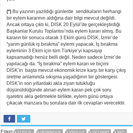
(*)
Bu yazının yazıldığı günlerde sendikaların herhangi
bir eylem kararının aldığına dair bilgi mevcut değildi.
Ancak ortaya çıktı ki, DİSK 20 Eylül’de gerçekleştirdiği
Başkanlar Kurulu Toplantısı’nda eylem kararı almış. Bu
kararın bir sonucu olarak 3 Ekim günü DİSK, İzmir’de
“yarım günlük iş bırakma” eylemi yapacak. İş bırakma
eyleminin 3 Ekim için tüm Türkiye’yi kapsayıp
kapsamadığı henüz belli değil. Neden sadece İzmir’de
yapılacağı da. “İş bırakma” eylem kararı ve biçimi
DİSK’in başta mevcut ekonomik krize karşı bir karşı çıkış
üretme anlamında sıkışma yaşadığının bir göstergesi.
DİSK’in son yıllardaki akla ziyan tutukluğu
düşünüldüğünde alınan eylem kararı pek çok soru
işaretini akla getirmekle birlikte, eylem günü ortaya
çıkacak manzara bu sorulara dair ilk cevapları verecektir.
Etiket
12 EYLÜL
DEVRIMCILIK
IDEOLOJI
ISCI SINIFI
KRIZ