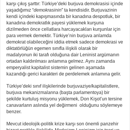
karşı çıkış şarttır: Türkiye’deki burjuva demokrasisi içinde
yaşadığımız “
demokrasinin
” ta kendisidir. Burjuvazinin
kendi içindeki kapışmasında bir kanadına despotluk, bir
kanadına demokratlık payesi yüklemek kurşuna
dizilmeden önce cellatlara harcayacakları kurşunlar için
para vermek demektir. Türkiye’nin burjuva anlamda
demokrat olabileceğini iddia etmek sadece demokrasi ve
diktatörlüğün egemen sınıfla ilişkili olarak bir
madalyonun iki tarafı olduğuna dair Leninist argümanın
ortadan kaldırılması anlamına gelmez. Aynı zamanda
emperyalist kapitalist sistemin gelinen aşamada
kazandığı gerici karakteri de perdelemek anlamına gelir.
Türkiye’deki sınıf ilişkilerinde burjuvaziye/kapitalistlere,
burjuva mekanizmalarına (başta parlamentoya) bir
şekilde kurtuluş misyonu yüklemek, Don Kişot’un tersine
canavarların aslında yel değirmeni olduğunu söylemeye
benzer.
Mevcut ideolojik-politik krize karşı son önemli panzehir