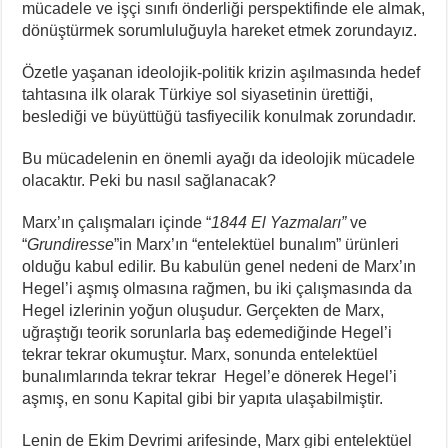
mücadele ve işçi sınıfı önderliği perspektifinde ele almak,
dönüştürmek sorumluluğuyla hareket etmek zorundayız.
Özetle yaşanan ideolojik-politik krizin aşılmasında hedef
tahtasına ilk olarak Türkiye sol siyasetinin ürettiği,
beslediği ve büyüttüğü tasfiyecilik konulmak zorundadır.
Bu mücadelenin en önemli ayağı da ideolojik mücadele
olacaktır. Peki bu nasıl sağlanacak?
Marx’ın çalışmaları içinde “
1844 El Yazmaları”
ve
“
Grundiresse
”in Marx’ın “entelektüel bunalım” ürünleri
olduğu kabul edilir. Bu kabulün genel nedeni de Marx’ın
Hegel’i aşmış olmasına rağmen, bu iki çalışmasında da
Hegel izlerinin yoğun oluşudur. Gerçekten de Marx,
uğraştığı teorik sorunlarla baş edemediğinde Hegel’i
tekrar tekrar okumuştur. Marx, sonunda entelektüel
bunalımlarında tekrar tekrar Hegel’e dönerek Hegel’i
aşmış, en sonu Kapital gibi bir yapıta ulaşabilmiştir.
Lenin de Ekim Devrimi arifesinde, Marx gibi entelektüel