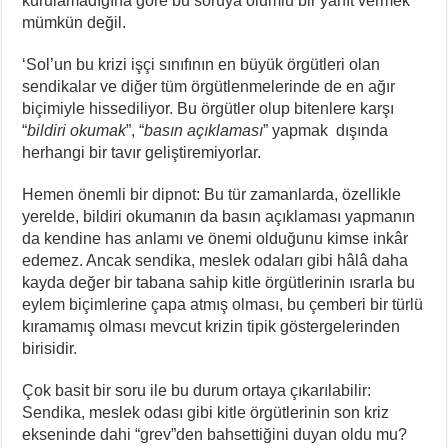
kurulamadığına göre bu soruya olumlu bir yanıt vermek
mümkün değil.
‘Sol’un bu krizi işçi sınıfının en büyük örgütleri olan
sendikalar ve diğer tüm örgütlenmelerinde de en ağır
biçimiyle hissediliyor. Bu örgütler olup bitenlere karşı
“
bildiri okumak
”, “
basın açıklaması
” yapmak dışında
herhangi bir tavır geliştiremiyorlar.
Hemen önemli bir dipnot: Bu tür zamanlarda, özellikle
yerelde, bildiri okumanın da basın açıklaması yapmanın
da kendine has anlamı ve önemi olduğunu kimse inkâr
edemez. Ancak sendika, meslek odaları gibi hâlâ daha
kayda değer bir tabana sahip kitle örgütlerinin ısrarla bu
eylem biçimlerine çapa atmış olması, bu çemberi bir türlü
kıramamış olması mevcut krizin tipik göstergelerinden
birisidir.
Çok basit bir soru ile bu durum ortaya çıkarılabilir:
Sendika, meslek odası gibi kitle örgütlerinin son kriz
ekseninde dahi “grev”den bahsettiğini duyan oldu mu?