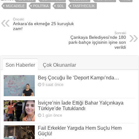
MÜCADELE
POLITIKA
SOL
TASFIYECILIK
Önceki
Ankara’da ekmeğe 25 kuruşluk
zam!
Sonraki
Çankaya Belediyesi’nde 180
park-bahçe işçisinin işine son
verildi
Son Haberler
Çok Okunanlar
Beş Çocuğu İle ‘Deport Kampı’nda…
9 saat önce
İsviçre’nin İade Ettiği Bahar Yalçınkaya
Türkiye’de Tutuklandı
1 gün önce
Fail Erkekler Yargıda Hem Suçlu Hem
Güçlü!