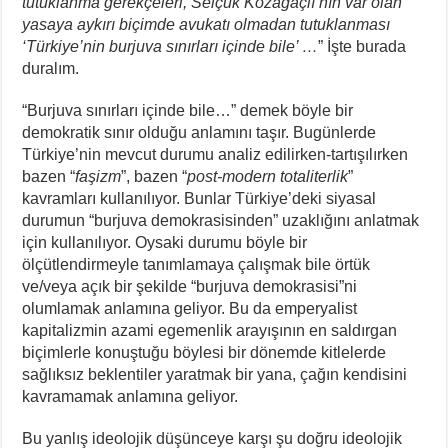
tutuklanma gerekçeleri, Selçuk Kozağaçlı’nın var olan
yasaya aykırı biçimde avukatı olmadan tutuklanması
‘Türkiye’nin burjuva sınırları içinde bile’ …
” İşte burada
duralım.
“Burjuva sınırları içinde bile…” demek böyle bir
demokratik sınır olduğu anlamını taşır. Bugünlerde
Türkiye’nin mevcut durumu analiz edilirken-tartışılırken
bazen “
faşizm
”, bazen “
post-modern totaliterlik
”
kavramları kullanılıyor. Bunlar Türkiye’deki siyasal
durumun “burjuva demokrasisinden” uzaklığını anlatmak
için kullanılıyor. Oysaki durumu böyle bir
ölçütlendirmeyle tanımlamaya çalışmak bile örtük
ve/veya açık bir şekilde “burjuva demokrasisi”ni
olumlamak anlamına geliyor. Bu da emperyalist
kapitalizmin azami egemenlik arayışının en saldırgan
biçimlerle konuştuğu böylesi bir dönemde kitlelerde
sağlıksız beklentiler yaratmak bir yana, çağın kendisini
kavramamak anlamına geliyor.
Bu yanlış ideolojik düşünceye karşı şu doğru ideolojik