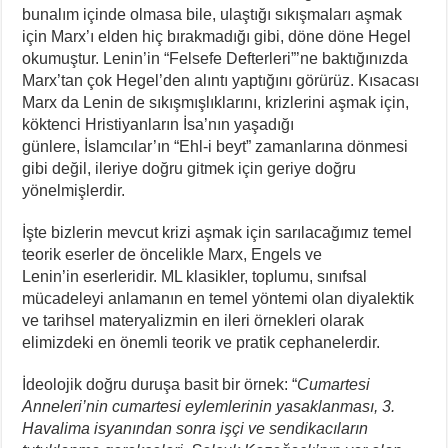
bunalım içinde olmasa bile, ulaştığı sıkışmaları aşmak
için Marx’ı elden hiç bırakmadığı gibi, döne döne Hegel
okumuştur. Lenin’in “Felsefe Defterleri”’ne baktığınızda
Marx’tan çok Hegel’den alıntı yaptığını görürüz. Kısacası
Marx da Lenin de sıkışmışlıklarını, krizlerini aşmak için,
köktenci Hristiyanların İsa’nın yaşadığı
günlere, İslamcılar’ın “Ehl-i beyt” zamanlarına dönmesi
gibi değil, ileriye doğru gitmek için geriye doğru
yönelmişlerdir.
İşte bizlerin mevcut krizi aşmak için sarılacağımız temel
teorik eserler de öncelikle Marx, Engels ve
Lenin’in eserleridir. ML klasikler, toplumu, sınıfsal
mücadeleyi anlamanın en temel yöntemi olan diyalektik
ve tarihsel materyalizmin en ileri örnekleri olarak
elimizdeki en önemli teorik ve pratik cephanelerdir.
İdeolojik doğru duruşa basit bir örnek: “
Cumartesi
Anneleri’nin cumartesi eylemlerinin yasaklanması, 3.
Havalima isyanından sonra işçi ve sendikacıların