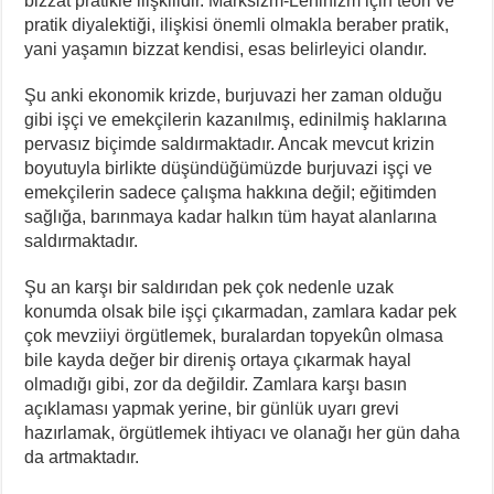
bizzat pratikle ilişkilidir. Marksizm-Leninizm için teori ve
pratik diyalektiği, ilişkisi önemli olmakla beraber pratik,
yani yaşamın bizzat kendisi, esas belirleyici olandır.
Şu anki ekonomik krizde, burjuvazi her zaman olduğu
gibi işçi ve emekçilerin kazanılmış, edinilmiş haklarına
pervasız biçimde saldırmaktadır. Ancak mevcut krizin
boyutuyla birlikte düşündüğümüzde burjuvazi işçi ve
emekçilerin sadece çalışma hakkına değil; eğitimden
sağlığa, barınmaya kadar halkın tüm hayat alanlarına
saldırmaktadır.
Şu an karşı bir saldırıdan pek çok nedenle uzak
konumda olsak bile işçi çıkarmadan, zamlara kadar pek
çok mevziiyi örgütlemek, buralardan topyekûn olmasa
bile kayda değer bir direniş ortaya çıkarmak hayal
olmadığı gibi, zor da değildir. Zamlara karşı basın
açıklaması yapmak yerine, bir günlük uyarı grevi
hazırlamak, örgütlemek ihtiyacı ve olanağı her gün daha
da artmaktadır.