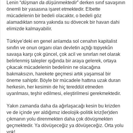
Lenin “
düşman da düşünmektedir
” derken sınıf savaşının
önemli bir yasasına işaret etmektedir. Elbette
mücadelenin bir bedeli olacaktır, o bedeli göz
alamadıktan sonra yakında su dövecek bir havan dahi
elimizde kalmayabilir.
Türkiye’deki en genel anlamda sol cenahın kapitalist
sınıfın ve onun organı olan devletin açtığı topyekûn
savaşa karşı çok güncel, çok acil ve sınırları net olarak
belirlenmiş talepler ışığında bir araya gelerek, ortaya
çıkacak mücadelenin bedelinin ne olacağına
bakmaksızın, harekete geçmesi artık yaşamsal bir
öneme sahiptir. Böyle bir mücadele hattına uzak duran
herkesin, her kesimin de hiç tereddüt etmeden
uyarılması, teşhir edilmesi, eleştirilmesi gerekmektedir.
Yakın zamanda daha da ağırlaşacağı kesin bu krizden
ve de içinde yer aldığımız ideolojik-politik kriz(ler)den
çıkmanın yolu direnmekten daha çok dövüşmekten
geçmektedir. Ya dövüşeceğiz ya dövüşeceğiz. Orta yolu
yok!