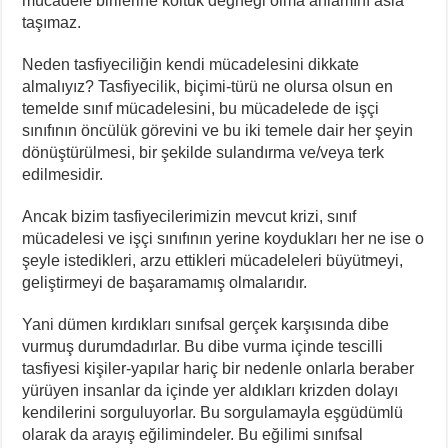
mücadele birilerine koltuk değneği olma anlamını asla
taşımaz.
Neden tasfiyeciliğin kendi mücadelesini dikkate
almalıyız? Tasfiyecilik, biçimi-türü ne olursa olsun en
temelde sınıf mücadelesini, bu mücadelede de işçi
sınıfının öncülük görevini ve bu iki temele dair her şeyin
dönüştürülmesi, bir şekilde sulandırma ve/veya terk
edilmesidir.
Ancak bizim tasfiyecilerimizin mevcut krizi, sınıf
mücadelesi ve işçi sınıfının yerine koydukları her ne ise o
şeyle istedikleri, arzu ettikleri mücadeleleri büyütmeyi,
geliştirmeyi de başaramamış olmalarıdır.
Yani dümen kırdıkları sınıfsal gerçek karşısında dibe
vurmuş durumdadırlar. Bu dibe vurma içinde tescilli
tasfiyesi kişiler-yapılar hariç bir nedenle onlarla beraber
yürüyen insanlar da içinde yer aldıkları krizden dolayı
kendilerini sorguluyorlar. Bu sorgulamayla eşgüdümlü
olarak da arayış eğilimindeler. Bu eğilimi sınıfsal