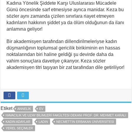
Kadına Yönelik Şiddete Karşı Uluslararası Mücadele
Günü öncesinde sarf etmesiyse ayrıca manidar. Keza bu
sözler aynı zamanda çizilen sınırlara riayet etmeyen
kadınların hakkının şiddet ya da ölüm olduğunun da ilanı
anlamına geliyor!
Bir akademisyen tarafından dillendirilmeleriyse kadın
düşmanlığının toplumsal gericilik birikiminin en hassas
noktalarından biri haline geldiği şu devirde daha da
vahim sonuçlara davetiye çıkarıyor. Keza sözler
akademisyen titri taşıyan bir zat tarafından dile getiriliyor!
Etiket
ANNELIK
EV
HAVACILIK VE UZAY BILIMLERI FAKÜLTESI DEKANI PROF. DR. MEHMET KARALI
KADIN ADAYLAR
LADIN
NECMETTIN ERBAKAN ÜNIVERSITESI
YEREL SEÇIMLER