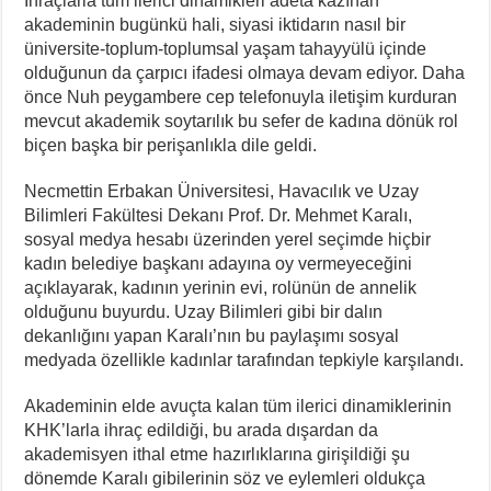
İhraçlarla tüm ilerici dinamikleri adeta kazınan
akademinin bugünkü hali, siyasi iktidarın nasıl bir
üniversite-toplum-toplumsal yaşam tahayyülü içinde
olduğunun da çarpıcı ifadesi olmaya devam ediyor. Daha
önce Nuh peygambere cep telefonuyla iletişim kurduran
mevcut akademik soytarılık bu sefer de kadına dönük rol
biçen başka bir perişanlıkla dile geldi.
Necmettin Erbakan Üniversitesi, Havacılık ve Uzay
Bilimleri Fakültesi Dekanı Prof. Dr. Mehmet Karalı,
sosyal medya hesabı üzerinden yerel seçimde hiçbir
kadın belediye başkanı adayına oy vermeyeceğini
açıklayarak, kadının yerinin evi, rolünün de annelik
olduğunu buyurdu. Uzay Bilimleri gibi bir dalın
dekanlığını yapan Karalı’nın bu paylaşımı sosyal
medyada özellikle kadınlar tarafından tepkiyle karşılandı.
Akademinin elde avuçta kalan tüm ilerici dinamiklerinin
KHK’larla ihraç edildiği, bu arada dışardan da
akademisyen ithal etme hazırlıklarına girişildiği şu
dönemde Karalı gibilerinin söz ve eylemleri oldukça