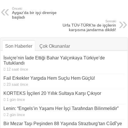
Önceki
Aygaz’da bir işçi direnişe
başladı
Sonraki
Urfa TÜV-TÜRK’te de işçilerin
karşısına jandarma dikildi!
Son Haberler
Çok Okunanlar
İsviçre’nin İade Ettiği Bahar Yalçınkaya Türkiye’de
Tutuklandı
12 saat önce
Fail Erkekler Yargıda Hem Suçlu Hem Güçlü!
23 saat önce
KORTEKS İşçileri 20 Yıllık Sultaya Karşı Çıkıyor
1 gün önce
Lenin: “Engels’in Yaşamı Her İşçi Tarafından Bilinmelidir”
2 gün önce
Bir Mezar Taşı Peşinden 88 Yaşında Strazburg’tan Cûdî’ye