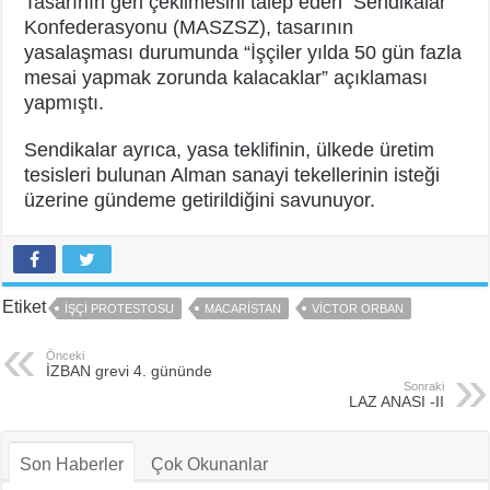
Tasarının geri çekilmesini talep eden Sendikalar
Konfederasyonu (MASZSZ), tasarının
yasalaşması durumunda “İşçiler yılda 50 gün fazla
mesai yapmak zorunda kalacaklar” açıklaması
yapmıştı.
Sendikalar ayrıca, yasa teklifinin, ülkede üretim
tesisleri bulunan Alman sanayi tekellerinin isteği
üzerine gündeme getirildiğini savunuyor.
Etiket
IŞÇI PROTESTOSU
MACARISTAN
VICTOR ORBAN
Önceki
İZBAN grevi 4. gününde
Sonraki
LAZ ANASI -II
Son Haberler
Çok Okunanlar