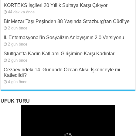
KORTEKS İşçileri 20 Yıllık Sultaya Karşı Çıkıyor
44 dakika önce
Bir Mezar Taşı Peşinden 88 Yaşında Strazburg’tan Cûdî’ye
2 gün önce
II. Enternasyonal’in Sosyalizm Anlayışının 2.0 Versiyonu
2 gün önce
Stuttgart’ta Kadın Katliamı Girişimine Karşı Kadınlar
2 gün önce
Cezaevindeki 14. Gününde Özcan Aksu İşkenceyle mi
Katledildi?
4 gün önce
UFUK TURU