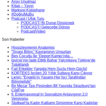
Arşiv Unutmaz
Kitap – Yayın
Marksist Kütüphane
#DoğruMuBu
Podcast / Ufuk Turu
PODCAST/ Bi Durup Düşünsek
PODCAST/ Geleceğe Dönüş
Podcast/Video
Son Haberler
Hissizleşmenin Anatomisi
“Siyasi Bilinç” Kavramının Unsurları
Beş Çocuğu İle ‘Deport Kampı’nda…
İsviçre’nin İade Ettiği Bahar Yalçınkaya Türkiye’de
Tutuklandı
Fail Erkekler Yargıda Hem Suçlu Hem Güçlü!
KORTEKS İşçileri 20 Yıllık Sultaya Karşı Çıkıyor
Lenin: “Engels’in Yaşamı Her İşçi Tarafından
Bilinmelidir”
Bir Mezar Taşı Peşinden 88 Yaşında Strazburg’tan
Cûdî’ye
II. Enternasyonal’in Sosyalizm Anlayışının 2.0
Versiyonu
Stuttgart’ta Kadın Katliamı Girişimine Karşı Kadınlar