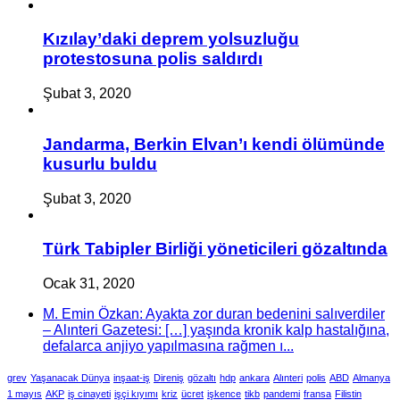
Kızılay’daki deprem yolsuzluğu
protestosuna polis saldırdı
Şubat 3, 2020
Jandarma, Berkin Elvan’ı kendi ölümünde
kusurlu buldu
Şubat 3, 2020
Türk Tabipler Birliği yöneticileri gözaltında
Ocak 31, 2020
M. Emin Özkan: Ayakta zor duran bedenini salıverdiler
– Alınteri Gazetesi: […] yaşında kronik kalp hastalığına,
defalarca anjiyo yapılmasına rağmen ı...
grev
Yaşanacak Dünya
inşaat-iş
Direniş
gözaltı
hdp
ankara
Alınteri
polis
ABD
Almanya
1 mayıs
AKP
iş cinayeti
işçi kıyımı
kriz
ücret
işkence
tikb
pandemi
fransa
Filistin