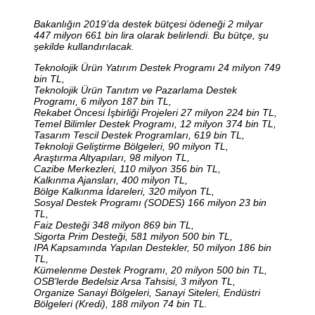
Bakanlığın 2019’da destek bütçesi ödeneği 2 milyar
447 milyon 661 bin lira olarak belirlendi. Bu bütçe, şu
şekilde kullandırılacak.
Teknolojik Ürün Yatırım Destek Programı 24 milyon 749
bin TL,
Teknolojik Ürün Tanıtım ve Pazarlama Destek
Programı, 6 milyon 187 bin TL,
Rekabet Öncesi İşbirliği Projeleri 27 milyon 224 bin TL,
Temel Bilimler Destek Programı, 12 milyon 374 bin TL,
Tasarım Tescil Destek ProgramIarı, 619 bin TL,
Teknoloji Geliştirme Bölgeleri, 90 milyon TL,
Araştırma Altyapıları, 98 milyon TL,
Cazibe Merkezleri, 110 milyon 356 bin TL,
Kalkınma Ajansları, 400 milyon TL,
Bölge Kalkınma İdareleri, 320 milyon TL,
Sosyal Destek Programı (SODES) 166 milyon 23 bin
TL,
Faiz Desteği 348 milyon 869 bin TL,
Sigorta Prim Desteği, 581 milyon 500 bin TL,
IPA Kapsamında Yapılan Destekler, 50 milyon 186 bin
TL,
Kümelenme Destek Programı, 20 milyon 500 bin TL,
OSB’lerde Bedelsiz Arsa Tahsisi, 3 milyon TL,
Organize Sanayi Bölgeleri, Sanayi Siteleri, Endüstri
Bölgeleri (Kredi), 188 milyon 74 bin TL.