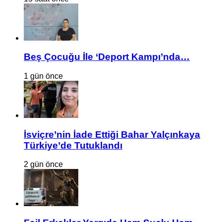
Beş Çocuğu İle ‘Deport Kampı’nda…
1 gün önce
İsviçre’nin İade Ettiği Bahar Yalçınkaya
Türkiye’de Tutuklandı
2 gün önce