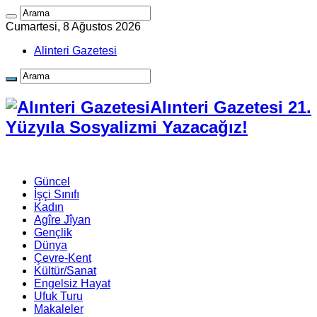
Cumartesi, 8 Ağustos 2026
Alinteri Gazetesi
Alınteri Gazetesi 21.
Yüzyıla Sosyalizmi Yazacağız!
Güncel
İşçi Sınıfı
Kadın
Agîre Jîyan
Gençlik
Dünya
Çevre-Kent
Kültür/Sanat
Engelsiz Hayat
Ufuk Turu
Makaleler