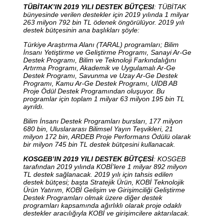
TÜBİTAK’IN 2019 YILI DESTEK BÜTÇESI
: TÜBİTAK
bünyesinde verilen destekler için 2019 yılında 1 milyar
263 milyon 792 bin TL ödenek öngörülüyor. 2019 yılı
destek bütçesinin ana başlıkları şöyle:
Türkiye Araştırma Alanı (TARAL) programları; Bilim
İnsanı Yetiştirme ve Geliştirme Programı, Sanayi Ar-Ge
Destek Programı, Bilim ve Teknoloji Farkındalığını
Artırma Programı, Akademik ve Uygulamalı Ar-Ge
Destek Programı, Savunma ve Uzay Ar-Ge Destek
Programı, Kamu Ar-Ge Destek Programı, UİDB AB
Proje Ödül Destek Programından oluşuyor. Bu
programlar için toplam 1 milyar 63 milyon 195 bin TL
ayrıldı.
Bilim İnsanı Destek Programları bursları, 177 milyon
680 bin, Uluslararası Bilimsel Yayın Teşvikleri, 21
milyon 172 bin, ARDEB Proje Performans Ödülü olarak
bir milyon 745 bin TL destek bütçesini kullanacak.
KOSGEB’IN 2019 YILI DESTEK BÜTÇESİ
: KOSGEB
tarafından 2019 yılında KOBİ’lere 1 milyar 892 milyon
TL destek sağlanacak. 2019 yılı için tahsis edilen
destek bütçesi; başta Stratejik Ürün, KOBİ Teknolojik
Ürün Yatırım, KOBİ Gelişim ve Girişimciliği Geliştirme
Destek Programları olmak üzere diğer destek
programları kapsamında ağırlıklı olarak proje odaklı
destekler aracılığıyla KOBİ ve girişimcilere aktarılacak.