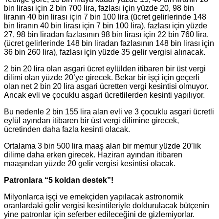
bin lirası için 2 bin 700 lira, fazlası için yüzde 20, 98 bin
liranın 40 bin lirası için 7 bin 100 lira (ücret gelirlerinde 148
bin liranın 40 bin lirası için 7 bin 100 lira), fazlası için yüzde
27, 98 bin liradan fazlasının 98 bin lirası için 22 bin 760 lira,
(ücret gelirlerinde 148 bin liradan fazlasının 148 bin lirası için
36 bin 260 lira), fazlası için yüzde 35 gelir vergisi alınacak.
2 bin 20 lira olan asgari ücret eylülden itibaren bir üst vergi
dilimi olan yüzde 20’ye girecek. Bekar bir işçi için geçerli
olan net 2 bin 20 lira asgari ücretten vergi kesintisi olmuyor.
Ancak evli ve çocuklu asgari ücretlilerden kesinti yapılıyor.
Bu nedenle 2 bin 155 lira alan evli ve 3 çocuklu asgari ücretli
eylül ayından itibaren bir üst vergi dilimine girecek,
ücretinden daha fazla kesinti olacak.
Ortalama 3 bin 500 lira maaş alan bir memur yüzde 20’lik
dilime daha erken girecek. Haziran ayından itibaren
maaşından yüzde 20 gelir vergisi kesintisi olacak.
Patronlara “5 koldan destek”!
Milyonlarca işçi ve emekçiden yapılacak astronomik
oranlardaki gelir vergisi kesintileriyle doldurulacak bütçenin
yine patronlar için seferber edileceğini de gizlemiyorlar.