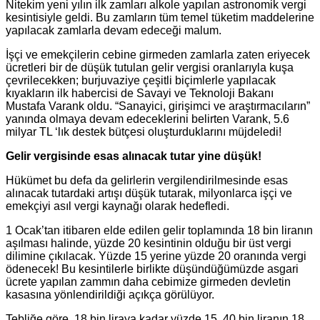
Nitekim yeni yılın ilk zamları alkole yapılan astronomik vergi
kesintisiyle geldi. Bu zamların tüm temel tüketim maddelerine
yapılacak zamlarla devam edeceği malum.
İşçi ve emekçilerin cebine girmeden zamlarla zaten eriyecek
ücretleri bir de düşük tutulan gelir vergisi oranlarıyla kuşa
çevrilecekken; burjuvaziye çeşitli biçimlerle yapılacak
kıyakların ilk habercisi de Savayi ve Teknoloji Bakanı
Mustafa Varank oldu. “Sanayici, girişimci ve araştırmacıların”
yanında olmaya devam edeceklerini belirten Varank, 5.6
milyar TL ‘lık destek bütçesi oluşturduklarını müjdeledi!
Gelir vergisinde esas alınacak tutar yine düşük!
Hükümet bu defa da gelirlerin vergilendirilmesinde esas
alınacak tutardaki artışı düşük tutarak, milyonlarca işçi ve
emekçiyi asıl vergi kaynağı olarak hedefledi.
1 Ocak’tan itibaren elde edilen gelir toplamında 18 bin liranın
aşılması halinde, yüzde 20 kesintinin olduğu bir üst vergi
dilimine çıkılacak. Yüzde 15 yerine yüzde 20 oranında vergi
ödenecek! Bu kesintilerle birlikte düşündüğümüzde asgari
ücrete yapılan zammın daha cebimize girmeden devletin
kasasına yönlendirildiği açıkça görülüyor.
Tebliğe göre, 18 bin liraya kadar yüzde 15, 40 bin liranın 18