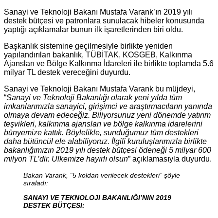
Sanayi ve Teknoloji Bakanı Mustafa Varank’ın 2019 yılı
destek bütçesi ve patronlara sunulacak hibeler konusunda
yaptığı açıklamalar bunun ilk işaretlerinden biri oldu.
Başkanlık sistemine geçilmesiyle birlikte yeniden
yapılandırılan bakanlık, TÜBİTAK, KOSGEB, Kalkınma
Ajansları ve Bölge Kalkınma İdareleri ile birlikte toplamda 5.6
milyar TL destek vereceğini duyurdu.
Sanayi ve Teknoloji Bakanı Mustafa Varank bu müjdeyi,
“
Sanayi ve Teknoloji Bakanlığı olarak yeni yılda tüm
imkanlarımızla sanayici, girişimci ve araştırmacıların yanında
olmaya devam edeceğiz. Biliyorsunuz yeni dönemde yatırım
teşvikleri, kalkınma ajansları ve bölge kalkınma idarelerini
bünyemize kattık. Böylelikle, sunduğumuz tüm destekleri
daha bütüncül ele alabiliyoruz. İlgili kuruluşlarımızla birlikte
bakanlığımızın 2019 yılı destek bütçesi ödeneği 5 milyar 600
milyon TL’dir. Ülkemize hayırlı olsun
” açıklamasıyla duyurdu.
Bakan Varank,
“5 koldan verilecek destekleri”
şöyle
sıraladı:
SANAYI VE TEKNOLOJI BAKANLIĞI’NIN 2019
DESTEK BÜTÇESI: