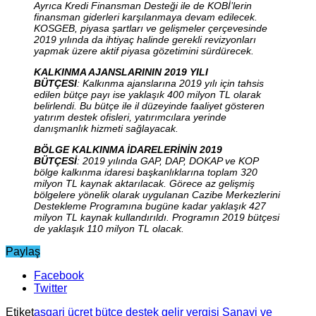
Ayrıca Kredi Finansman Desteği ile de KOBİ’lerin
finansman giderleri karşılanmaya devam edilecek.
KOSGEB, piyasa şartları ve gelişmeler çerçevesinde
2019 yılında da ihtiyaç halinde gerekli revizyonları
yapmak üzere aktif piyasa gözetimini sürdürecek.
KALKINMA AJANSLARININ 2019 YILI
BÜTÇESI
: Kalkınma ajanslarına 2019 yılı için tahsis
edilen bütçe payı ise yaklaşık 400 milyon TL olarak
belirlendi. Bu bütçe ile il düzeyinde faaliyet gösteren
yatırım destek ofisleri, yatırımcılara yerinde
danışmanlık hizmeti sağlayacak.
BÖLGE KALKINMA İDARELERİNİN 2019
BÜTÇESİ
: 2019 yılında GAP, DAP, DOKAP ve KOP
bölge kalkınma idaresi başkanlıklarına toplam 320
milyon TL kaynak aktarılacak. Görece az gelişmiş
bölgelere yönelik olarak uygulanan Cazibe Merkezlerini
Destekleme Programına bugüne kadar yaklaşık 427
milyon TL kaynak kullandırıldı. Programın 2019 bütçesi
de yaklaşık 110 milyon TL olacak.
Paylaş
Facebook
Twitter
Etiket
asgari ücret
bütçe
destek
gelir vergisi
Sanayi ve