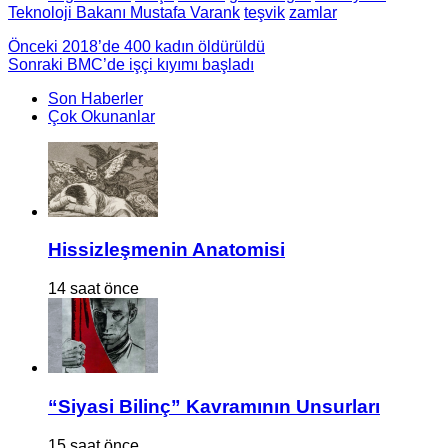
Teknoloji Bakanı Mustafa Varank
teşvik
zamlar
Önceki
2018’de 400 kadın öldürüldü
Sonraki
BMC’de işçi kıyımı başladı
Son Haberler
Çok Okunanlar
Hissizleşmenin Anatomisi
14 saat önce
“Siyasi Bilinç” Kavramının Unsurları
15 saat önce