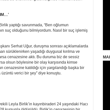
IM…’
Birlik yaptığı savunmada, “Ben oğlumun
ın suç olduğunu bilmiyordum. Nasıl bir suç işlemiş
kanı Serhat Uğur, duruşma sonrası açıklamalarda
n sürüklenirken yaşadığı duygusal kırılma ve
varsa cenazesine aktı. Bu duruma biz de sessiz
MA
sa olsun böylesine bir olay karşısında kimse
 cenazesine katıldığı için yargılandığı başka bir
 üzüntü verici bir şey” diye konuştu.
ili Leyla Birlik’in kayınbiraderi 24 yaşındaki Hacı
8 kurşunla öldürüldü. Birlik’in cenazesinin bir