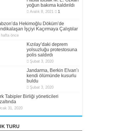
yoğun bakıma kaldırıldı
Aralık 8, 2021
1
abzon’da Hekimoğlu Döküm’de
ndikalaşan İşçiyi Kaçırmaya Çalıştılar
 hafta önce
Kızılay’daki deprem
yolsuzluğu protestosuna
polis saldırdı
Şubat 3, 2020
Jandarma, Berkin Elvan’ı
kendi ölümünde kusurlu
buldu
Şubat 3, 2020
rk Tabipler Birliği yöneticileri
zaltında
cak 31, 2020
UK TURU