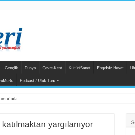
Gençlik
Dünya
Çevre-Kent
Kültür/Sanat
Engelsiz Hayat
Uf
ruMuBu
Podcast / Ufuk Turu
 Kampı’nda…
har Yalçınkaya Türkiye’de Tutuklandı
m Suçlu Hem Güçlü!
katılmaktan yargılanıyor
S
k Sultaya Karşı Çıkıyor