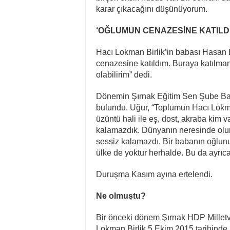
karar çıkacağını düşünüyorum.
‘OĞLUMUN CENAZESİNE KATILD
Hacı Lokman Birlik’in babası Hasan 
cenazesine katıldım. Buraya katılman
olabilirim” dedi.
Dönemin Şırnak Eğitim Sen Şube Baş
bulundu. Uğur, “Toplumun Hacı Lokma
üzüntü hali ile eş, dost, akraba kim 
kalamazdık. Dünyanın neresinde olur
sessiz kalamazdı. Bir babanın oğlunun
ülke de yoktur herhalde. Bu da ayrıca
Duruşma Kasım ayına ertelendi.
Ne olmuştu?
Bir önceki dönem Şırnak HDP Milletvek
Lokman Birlik 5 Ekim 2015 tarihinde 2