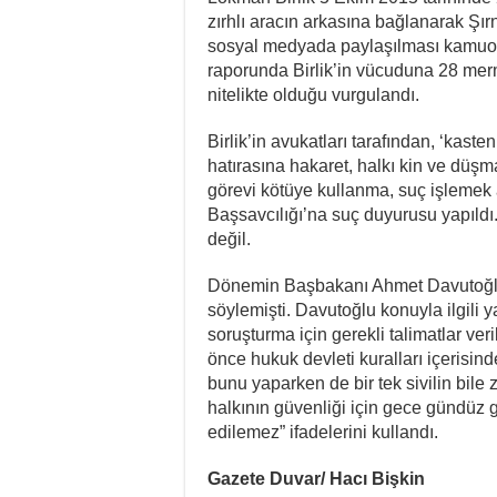
zırhlı aracın arkasına bağlanarak Şır
sosyal medyada paylaşılması kamuoyu
raporunda Birlik’in vücuduna 28 merm
nitelikte olduğu vurgulandı.
Birlik’in avukatları tarafından, ‘kas
hatırasına hakaret, halkı kin ve düşm
görevi kötüye kullanma, suç işlemek
Başsavcılığı’na suç duyurusu yapıldı
değil.
Dönemin Başbakanı Ahmet Davutoğlu d
söylemişti. Davutoğlu konuyla ilgili ya
soruşturma için gerekli talimatlar ver
önce hukuk devleti kuralları içerisin
bunu yaparken de bir tek sivilin bile
halkının güvenliği için gece gündüz 
edilemez” ifadelerini kullandı.
Gazete Duvar/ Hacı Bişkin