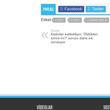
Facebook
Twitter
Paylaş
Etiket
CESET
EZIYET
LOKMAN BIRLIK
Önceki
Kadınlar katlediliyor, ‘Öldükten
sonra mı?’ sorusu daha sık
soruluyor
VİDEOLAR
Sos