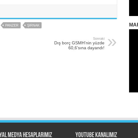
MA
PANZER
ŞIRNAK
Sonraki
Dış borç GSMH’nin yüzde
60,6’sına dayandı!
yal Medya Hesaplarımız
Youtube Kanalımız