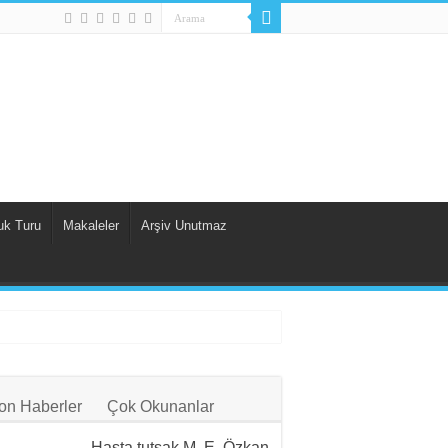
uk Turu
Makaleler
Arşiv Unutmaz
on Haberler
Çok Okunanlar
Hasta tutsak M. E. Özkan