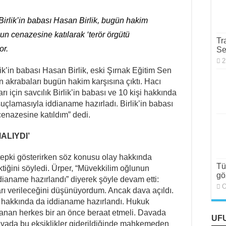
er İşçi Tarafından Bilinmelidir”
irlik’in babası Hasan Birlik, bugün hakim
8 Yaşında Strazburg’tan Cûdî’ye
nun cenazesine katılarak ‘terör örgütü
Tr
alizm Anlayışının 2.0 Versiyonu
or.
Se
ı Girişimine Karşı Kadınlar
2
ik’in babası Hasan Birlik, eski Şırnak Eğitim Sen
 Özcan Aksu İşkenceyle mi Katledildi?
n akrabaları bugün hakim karşısına çıktı. Hacı
rı için savcılık Birlik’in babası ve 10 kişi hakkında
ırakılsın!
uçlamasıyla iddianame hazırladı. Birlik’in babası
enazesine katıldım” dedi.
ALIYDI’
epki gösterirken söz konusu olay hakkında
Tü
iğini söyledi. Ürper, “Müvekkilim oğlunun
gö
dianame hazırlandı” diyerek şöyle devam etti:
O
rı verileceğini düşünüyordum. Ancak dava açıldı.
ri hakkında da iddianame hazırlandı. Hukuk
anan herkes bir an önce beraat etmeli. Davada
UF
davada bu eksiklikler giderildiğinde mahkemeden