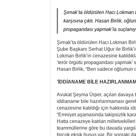
Lenin: “Engels’in Yaşamı H
Şırnak’ta öldürülen Hacı Lokman B
Bir Mezar Taşı Peşinden 8
karşısına çıktı. Hasan Birlik, oğlu
II. Enternasyonal’in Sosy
propagandası yapmak’la suçlanıy
Stuttgart’ta Kadın Katliam
Şırnak’ta öldürülen Hacı Lokman Birl
Cezaevindeki 14. Gününde
Şube Başkanı Serhat Uğur ile Birlik’i
Lokman Birlik’in cenazesine katıldıkla
NATO Tutsakları Serbest B
‘terör örgütü propagandası yapmak’ s
Hasan Birlik, “Ben sadece oğlumun c
‘İDDİANAME BİLE HAZIRLANMAM
Avukat Şeyma Ürper, açılan davaya t
iddianame bile hazırlanmaması gerekt
cenazesine katıldığı için hakkında id
“Emniyet aşamasında takipsizlik kara
Hatta cenazeye katılan milletvekille
teammüllerine göre bu davada yargıl
birçok eksik husus var. Bir sonraki 