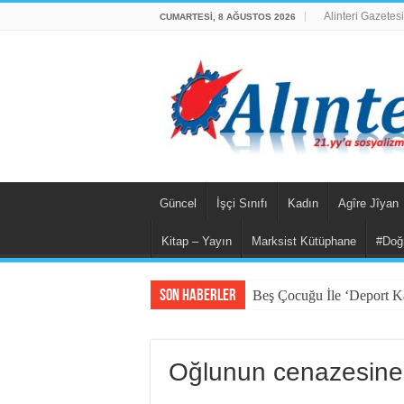
Alinteri Gazetesi
CUMARTESI, 8 AĞUSTOS 2026
Güncel
İşçi Sınıfı
Kadın
Agîre Jîyan
Kitap – Yayın
Marksist Kütüphane
#Doğ
Son Haberler
Beş Çocuğu İle ‘Deport
İsviçre’nin İade Ettiği Ba
Fail Erkekler Yargıda He
Oğlunun cenazesine 
KORTEKS İşçileri 20 Yıllı