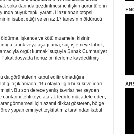
nak sokaklarında gezdirilmesine ilişkin görüntülerin
EN
nda büyük tepki yarattı. Hazırlanan otopsi
inin isabet ettiği ve en az 17 tanesinin öldürücü
ten öldürme, işkence ve kötü muamele, kişinin
anlığa tahrik veya aşağılama, suç işlemeye tahrik,
 amacıyla örgüt kurmak’ suçuyla Şırnak Cumhuriyet
. Fakat dosyada henüz bir ilerleme kaydedilmiş
a görüntülerin kabul edilir olmadığını
ptığı açıklamada, “Bu olayla ilgili hukuki ve idari
AR
ilmiştir. Bu son derece yanlış tavırlar her şeyden
de canlarını tehlikeye atarak terörle mücadele eden,
 zarar görmemesi için azami dikkat gösteren, bölge
görev yapan emniyet teşkilatımız tarafından kabul