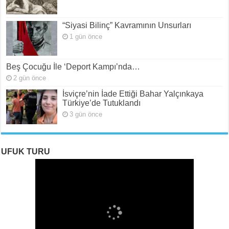
“Siyasi Bilinç” Kavramının Unsurları
1 gün önce
Beş Çocuğu İle ‘Deport Kampı’nda…
2 gün önce
İsviçre’nin İade Ettiği Bahar Yalçınkaya
Türkiye’de Tutuklandı
3 gün önce
UFUK TURU