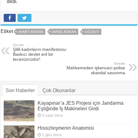
dedi
.
Etiket
AHMET ATAKAN
EMSAL ATAKAN
GÖZALTI
Önceki
Şilili kadınların manifestosu:
Baskıcı devlet eril bir
tecavüzcüdür!
Sonraki
Mahkemeden işkenceci polise
skandal savunma
Son Haberler
Çok Okunanlar
Kayapınar’a JES Projesi için Jandarma
Eşliğinde İş Makineleri Girdi
3 saat önce
Hissizleşmenin Anatomisi
1 gün önce