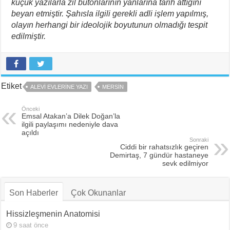
küçük yazılarla zil butonlarının yanlarına tarih attığını
beyan etmiştir. Şahısla ilgili gerekli adli işlem yapılmış,
olayın herhangi bir ideolojik boyutunun olmadığı tespit
edilmiştir.
Etiket
ALEVI EVLERINE YAZI
MERSIN
Önceki
Emsal Atakan’a Dilek Doğan’la
ilgili paylaşımı nedeniyle dava
açıldı
Sonraki
Ciddi bir rahatsızlık geçiren
Demirtaş, 7 gündür hastaneye
sevk edilmiyor
Son Haberler
Çok Okunanlar
Hissizleşmenin Anatomisi
9 saat önce