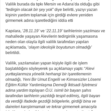
Valilik burada da tıpkı Mersin ve Adana’da olduğu gibi
“tedirgin olacak bir şey yok
” diye belirtti, yazıyı yazan
kişinin yardım toplamak için girdiği evlere yeniden
girmemek adına işaretlediğini iddia etti
Kapılara, ‘
28.11.19’
ve ‘
22.11.19’
tarihlerinin yazılması ve
mahallede yaşayan Alevilerin tedirginlik yaşamasına
neden olan olayla ilgili valilik tarafından yapılan
açıklamada, ‘
olayın ideolojik boyutunun olmadığı’
belirtildi.
Valilik, yazılamaları yapan kişiyle ilgili de işlem
başlatıldığını söyleyerek şu açıklamayı yaptı: “
Alevi
yurttaşlarımıza yönelik herhangi bir işaretlemenin
olmadığı, Yeni Bir Umut Engelli ve Kimsesizler Lösemi
Eğitim Kültür Yardımlaşma Derneği İktisadi İşletmesi
adına yardım toplayan Ö.U. isimli bir bayan şahıs
tarafından tarihlerin yazıldığı tespit edilmiş, ilgili bayan
da verdiği ifadede gezdiği bölgelerle, girdiği bina ve
daireleri karıştırmamak ve tekrar girmemek amacıyla