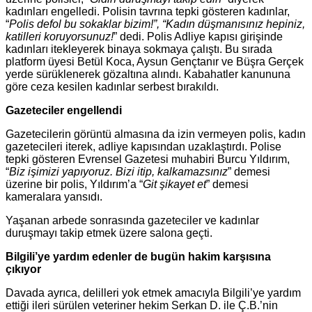
kadınları engelledi. Polisin tavrına tepki gösteren kadınlar,
“
Polis defol bu sokaklar bizim!”, “Kadın düşmanısınız hepiniz,
katilleri koruyorsunuz!
” dedi. Polis Adliye kapısı girişinde
kadınları itekleyerek binaya sokmaya çalıştı. Bu sırada
platform üyesi Betül Koca, Aysun Gençtanır ve Büşra Gerçek
yerde sürüklenerek gözaltına alındı. Kabahatler kanununa
göre ceza kesilen kadınlar serbest bırakıldı.
Gazeteciler engellendi
Gazetecilerin görüntü almasına da izin vermeyen polis, kadın
gazetecileri iterek, adliye kapısından uzaklaştırdı. Polise
tepki gösteren Evrensel Gazetesi muhabiri Burcu Yıldırım,
“
Biz işimizi yapıyoruz. Bizi itip, kalkamazsınız
” demesi
üzerine bir polis, Yıldırım’a “
Git şikayet et
” demesi
kameralara yansıdı.
Yaşanan arbede sonrasında gazeteciler ve kadınlar
duruşmayı takip etmek üzere salona geçti.
Bilgili’ye yardım edenler de bugün hakim karşısına
çıkıyor
Davada ayrıca, delilleri yok etmek amacıyla Bilgili’ye yardım
ettiği ileri sürülen veteriner hekim Serkan D. ile Ç.B.’nin