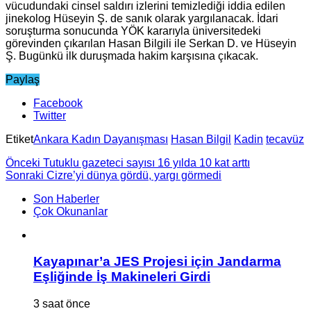
vücudundaki cinsel saldırı izlerini temizlediği iddia edilen
jinekolog Hüseyin Ş. de sanık olarak yargılanacak. İdari
soruşturma sonucunda YÖK kararıyla üniversitedeki
görevinden çıkarılan Hasan Bilgili ile Serkan D. ve Hüseyin
Ş. Bugünkü ilk duruşmada hakim karşısına çıkacak.
Paylaş
Facebook
Twitter
Etiket
Ankara Kadın Dayanışması
Hasan Bilgil
Kadin
tecavüz
Önceki
Tutuklu gazeteci sayısı 16 yılda 10 kat arttı
Sonraki
Cizre’yi dünya gördü, yargı görmedi
Son Haberler
Çok Okunanlar
Kayapınar’a JES Projesi için Jandarma
Eşliğinde İş Makineleri Girdi
3 saat önce