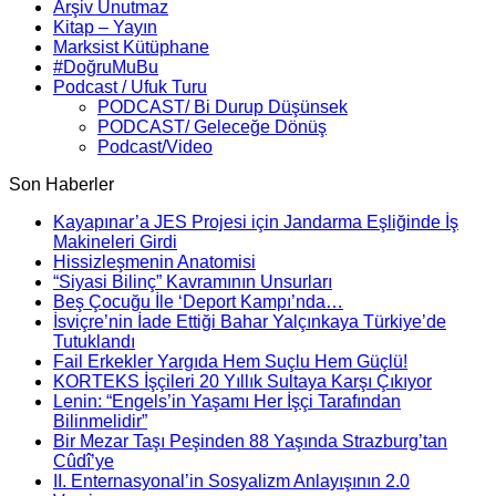
Arşiv Unutmaz
Kitap – Yayın
Marksist Kütüphane
#DoğruMuBu
Podcast / Ufuk Turu
PODCAST/ Bi Durup Düşünsek
PODCAST/ Geleceğe Dönüş
Podcast/Video
Son Haberler
Kayapınar’a JES Projesi için Jandarma Eşliğinde İş
Makineleri Girdi
Hissizleşmenin Anatomisi
“Siyasi Bilinç” Kavramının Unsurları
Beş Çocuğu İle ‘Deport Kampı’nda…
İsviçre’nin İade Ettiği Bahar Yalçınkaya Türkiye’de
Tutuklandı
Fail Erkekler Yargıda Hem Suçlu Hem Güçlü!
KORTEKS İşçileri 20 Yıllık Sultaya Karşı Çıkıyor
Lenin: “Engels’in Yaşamı Her İşçi Tarafından
Bilinmelidir”
Bir Mezar Taşı Peşinden 88 Yaşında Strazburg’tan
Cûdî’ye
II. Enternasyonal’in Sosyalizm Anlayışının 2.0