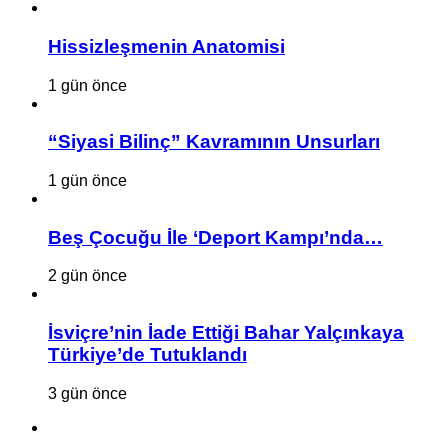
Hissizleşmenin Anatomisi
1 gün önce
“Siyasi Bilinç” Kavramının Unsurları
1 gün önce
Beş Çocuğu İle ‘Deport Kampı’nda…
2 gün önce
İsviçre’nin İade Ettiği Bahar Yalçınkaya
Türkiye’de Tutuklandı
3 gün önce