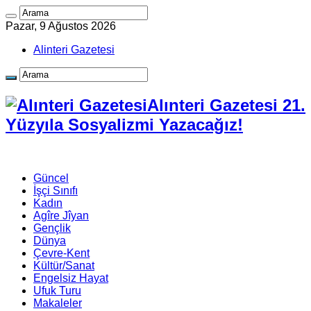
Pazar, 9 Ağustos 2026
Alinteri Gazetesi
Alınteri Gazetesi 21.
Yüzyıla Sosyalizmi Yazacağız!
Güncel
İşçi Sınıfı
Kadın
Agîre Jîyan
Gençlik
Dünya
Çevre-Kent
Kültür/Sanat
Engelsiz Hayat
Ufuk Turu
Makaleler