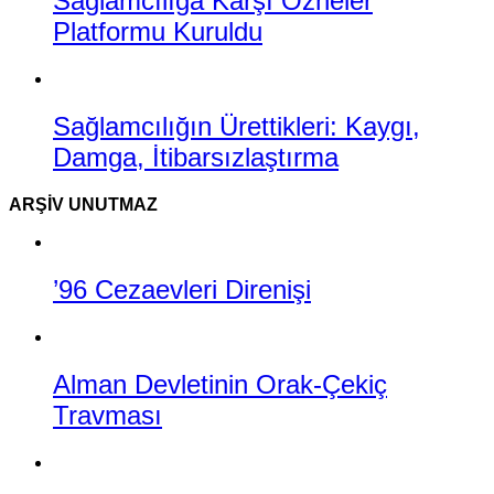
Sağlamcılığa Karşı Özneler
Platformu Kuruldu
Sağlamcılığın Ürettikleri: Kaygı,
Damga, İtibarsızlaştırma
ARŞIV UNUTMAZ
’96 Cezaevleri Direnişi
Alman Devletinin Orak-Çekiç
Travması