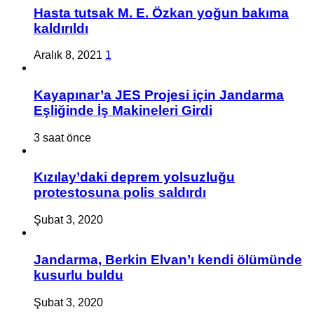
Hasta tutsak M. E. Özkan yoğun bakıma
kaldırıldı
Aralık 8, 2021
1
Kayapınar’a JES Projesi için Jandarma
Eşliğinde İş Makineleri Girdi
3 saat önce
Kızılay’daki deprem yolsuzluğu
protestosuna polis saldırdı
Şubat 3, 2020
Jandarma, Berkin Elvan’ı kendi ölümünde
kusurlu buldu
Şubat 3, 2020