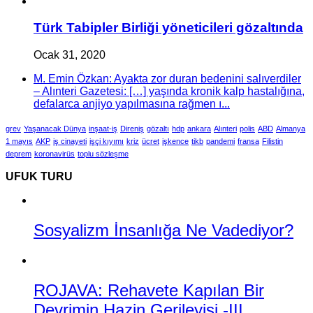
Türk Tabipler Birliği yöneticileri gözaltında
Ocak 31, 2020
M. Emin Özkan: Ayakta zor duran bedenini salıverdiler
– Alınteri Gazetesi: […] yaşında kronik kalp hastalığına,
defalarca anjiyo yapılmasına rağmen ı...
grev
Yaşanacak Dünya
inşaat-iş
Direniş
gözaltı
hdp
ankara
Alınteri
polis
ABD
Almanya
1 mayıs
AKP
iş cinayeti
işçi kıyımı
kriz
ücret
işkence
tikb
pandemi
fransa
Filistin
deprem
koronavirüs
toplu sözleşme
UFUK TURU
Sosyalizm İnsanlığa Ne Vadediyor?
ROJAVA: Rehavete Kapılan Bir
Devrimin Hazin Gerileyişi -III