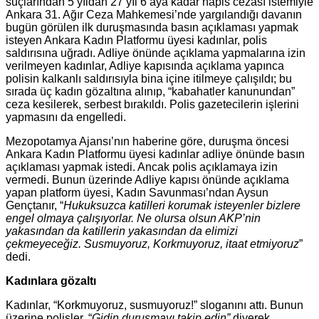
suçlarından 5 yıldan 27 yıl 6 aya kadar hapis cezası istemiyle
Ankara 31. Ağır Ceza Mahkemesi’nde yargılandığı davanın
bugün görülen ilk duruşmasında basın açıklaması yapmak
isteyen Ankara Kadın Platformu üyesi kadınlar, polis
saldırısına uğradı. Adliye önünde açıklama yapmalarına izin
verilmeyen kadınlar, Adliye kapısında açıklama yapınca
polisin kalkanlı saldırısıyla bina içine itilmeye çalışıldı; bu
sırada üç kadın gözaltına alınıp, “kabahatler kanunundan”
ceza kesilerek, serbest bırakıldı. Polis gazetecilerin işlerini
yapmasını da engelledi.
Mezopotamya Ajansı’nın haberine göre, duruşma öncesi
Ankara Kadın Platformu üyesi kadınlar adliye önünde basın
açıklaması yapmak istedi. Ancak polis açıklamaya izin
vermedi. Bunun üzerinde Adliye kapısı önünde açıklama
yapan platform üyesi, Kadın Savunması’ndan Aysun
Gençtanır, “
Hukuksuzca katilleri korumak isteyenler bizlere
engel olmaya çalışıyorlar. Ne olursa olsun AKP’nin
yakasından da katillerin yakasından da elimizi
çekmeyeceğiz. Susmuyoruz, Korkmuyoruz, itaat etmiyoruz
”
dedi.
Kadınlara gözaltı
Kadınlar, “Korkmuyoruz, susmuyoruz!” sloganını attı. Bunun
üzerine polisler, “
Gidin duruşmayı takip edin”
diyerek