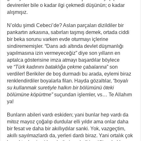
devirenler bile o kadar ilgi çekmedi düşünün; o kadar
alışmışız.
N’oldu şimdi Cebeci’de? Aslan parçaları dizildiler bir
pankartın arkasına, sabırları taşmış demek, ortada ciddi
bir beka sorunu varken evde oturmayı içlerine
sindirememişler. “Dans adı altında devlet düşmanlığı
yapılmasına izin vermeyeceğiz” diye son yılların en
aptalca gösterisine imza atmayı başardılar böylece
ve
“Türk kadınını bataklığa çekme çabalarına
” son
verdiler! Berikiler de boş durmadı bu arada, eylemi biraz
renklendirdiler boyalarla filan. Hayda gözaltılar,
“boyalı
su kullanmak suretiyle halkın bir bölümünü öteki
bölümüne köpürtme”
suçundan işlemler, vs… Te Allahım
ya!
Bunların abileri vardı eskiden; yani bunlar hep vardı da
mitoz mayoz çoğalıp durdular elli yıldır ama onlar daha
bir fesat ve daha bir akıllıydılar sanki. Yok, vazgeçtim,
akıllı sayılmazlardı da, yerleri dardı biraz. Yani ortalık çok