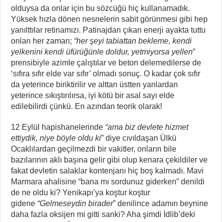
olduysa da onlar için bu sözcüğü hiç kullanamadık.
Yüksek hızla dönen nesnelerin sabit görünmesi gibi hep
yanılttılar retinamızı. Patinajdan çıkan enerji ayakta tuttu
onları her zaman;
“her şeyi tabiattan bekleme, kendi
yelkenini kendi üfürüğünle doldur, yetmiyorsa yellen
”
prensibiyle azimle çalıştılar ve beton delemedilerse de
‘sıfıra sıfır elde var sıfır’ olmadı sonuç. O kadar çok sıfır
da yeterince biriktirilir ve alttan üstten yanlardan
yeterince sıkıştırılırsa, iyi kötü bir asal sayı elde
edilebilirdi çünkü. En azından teorik olarak!
12 Eylül hapishanelerinde
“ama biz devlete hizmet
ettiydik, niye böyle oldu ki
” diye cıvıldaşan Ülkü
Ocaklılardan geçilmezdi bir vakitler, onların bile
bazılarının aklı başına gelir gibi olup kenara çekildiler ve
fakat devletin salaklar kontenjanı hiç boş kalmadı. Mavi
Marmara ahalisine “bana mı sordunuz giderken” denildi
de ne oldu ki? Yenikapı’ya koştur koştur
gidene
“Gelmeseydin birader
” denilince adamın beynine
daha fazla oksijen mi gitti sanki? Aha şimdi İdlib’deki