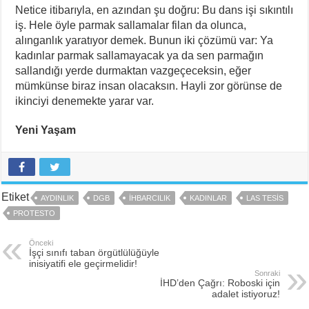
Netice itibarıyla, en azından şu doğru: Bu dans işi sıkıntılı
iş. Hele öyle parmak sallamalar filan da olunca,
alınganlık yaratıyor demek. Bunun iki çözümü var: Ya
kadınlar parmak sallamayacak ya da sen parmağın
sallandığı yerde durmaktan vazgeçeceksin, eğer
mümkünse biraz insan olacaksın. Hayli zor görünse de
ikinciyi denemekte yarar var.
Yeni Yaşam
Etiket
AYDINLIK
DGB
IHBARCILIK
KADINLAR
LAS TESIS
PROTESTO
Önceki
İşçi sınıfı taban örgütlülüğüyle
inisiyatifi ele geçirmelidir!
Sonraki
İHD’den Çağrı: Roboski için
adalet istiyoruz!