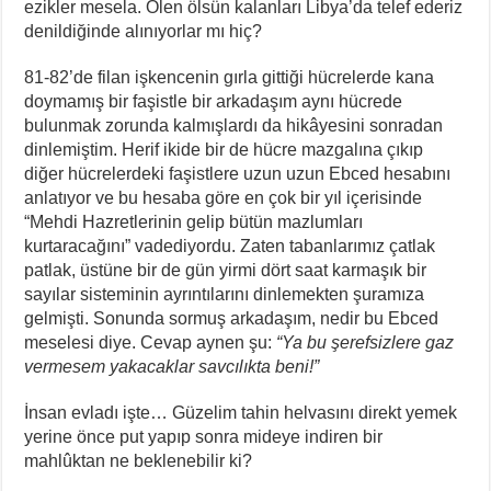
ezikler mesela. Ölen ölsün kalanları Libya’da telef ederiz
denildiğinde alınıyorlar mı hiç?
81-82’de filan işkencenin gırla gittiği hücrelerde kana
doymamış bir faşistle bir arkadaşım aynı hücrede
bulunmak zorunda kalmışlardı da hikâyesini sonradan
dinlemiştim. Herif ikide bir de hücre mazgalına çıkıp
diğer hücrelerdeki faşistlere uzun uzun Ebced hesabını
anlatıyor ve bu hesaba göre en çok bir yıl içerisinde
“Mehdi Hazretlerinin gelip bütün mazlumları
kurtaracağını” vadediyordu. Zaten tabanlarımız çatlak
patlak, üstüne bir de gün yirmi dört saat karmaşık bir
sayılar sisteminin ayrıntılarını dinlemekten şuramıza
gelmişti. Sonunda sormuş arkadaşım, nedir bu Ebced
meselesi diye. Cevap aynen şu:
“Ya bu şerefsizlere gaz
vermesem yakacaklar savcılıkta beni!”
İnsan evladı işte… Güzelim tahin helvasını direkt yemek
yerine önce put yapıp sonra mideye indiren bir
mahlûktan ne beklenebilir ki?