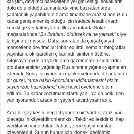
karışıktı, devrimci hareketlerin yel gibi estiği, sokakların
dolu dolu olduğu zamanlarda yine bazı alanlarda
şarlatanlık yapabilirdiniz ama tımarhane arazisi henüz bu
kadar genişlememiş olduğu için sadece fesatlık vardı,
komikliğe yer kalmıyordu. İlk zamanlarda Söke
mağaralarında
“Şu İbrahim’i öldürsek mi ne yapsak”
diye
tartışırlardı mesela. Daha sonraları da çarşaf çarşaf
manşetlerle devrimciler ihbar edilirdi, şemalar fotoğraflar
yayınlanır, ok işaretleri çıkarılırdı isimlerin üstüne.
Bilgisayar oyunları yoktu ama gazetelerden ciddi ciddi
ordulara emirler yağdırılıp Rus sınırına yığınak yapmaları
istenirdi. Sonra sıkıyönetim mahkemelerinde de ağlanırdı
bir güzel,
“ama bakın Apocuların iddianamesini bizim
sayemizde hazırladınız
” diye heyet üyelerine sitem
edilirdi. Bu kadar cozutmamışlardı yani. Ya da belki ben
yanılıyorumdur, arada bir şeyleri kaçırdıysam artık.
Ama bir şey kesin, negatif yönden bir ‘vardık, varız, var
olacağız’ hikâyesidir onlarınkisi. Takdir edilesidir ki, hep
vardılar ve var oldular. Dahası, zerre şaşırtmadılar
izleyenlerini. Şunun bunun için ‘dönek’ dediğimiz