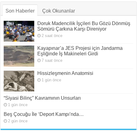
Son Haberler
Çok Okunanlar
Doruk Madencilik İşçileri Bu Gözü Dönmüş
Sömürü Çarkına Karşı Direniyor
2 saat önce
Kayapınar’a JES Projesi için Jandarma
Eşliğinde İş Makineleri Girdi
7 saat önce
Hissizleşmenin Anatomisi
1 gün önce
“Siyasi Bilinç” Kavramının Unsurları
1 gün önce
Beş Çocuğu İle ‘Deport Kampı’nda…
2 gün önce