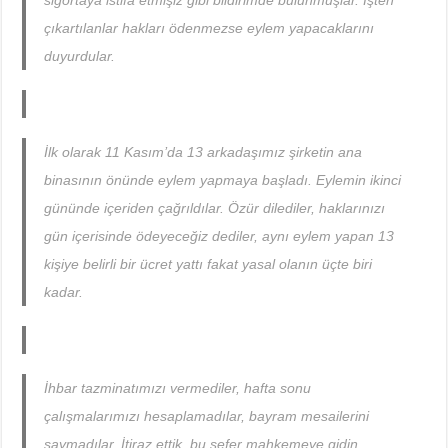
sigortaya istifa etmişiz gibi bildirimde bulunmuşlar. İşten
çıkartılanlar hakları ödenmezse eylem yapacaklarını
duyurdular.
İlk olarak 11 Kasım’da 13 arkadaşımız şirketin ana
binasının önünde eylem yapmaya başladı. Eylemin ikinci
gününde içeriden çağrıldılar. Özür dilediler, haklarınızı
gün içerisinde ödeyeceğiz dediler, aynı eylem yapan 13
kişiye belirli bir ücret yattı fakat yasal olanın üçte biri
kadar.
İhbar tazminatımızı vermediler, hafta sonu
çalışmalarımızı hesaplamadılar, bayram mesailerini
saymadılar. İtiraz ettik, bu sefer mahkemeye gidin