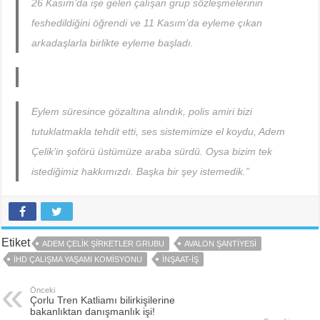
26 Kasım’da işe gelen çalışan grup sözleşmelerinin
feshedildiğini öğrendi ve 11 Kasım’da eyleme çıkan
arkadaşlarla birlikte eyleme başladı.
Eylem süresince gözaltına alındık, polis amiri bizi
tutuklatmakla tehdit etti, ses sistemimize el koydu, Adem
Çelik’in şoförü üstümüze araba sürdü. Oysa bizim tek
istediğimiz hakkımızdı. Başka bir şey istemedik.”
Etiket
ADEM ÇELIK ŞIRKETLER GRUBU
AVALON ŞANTIYESI
İHD ÇALIŞMA YAŞAMI KOMISYONU
INŞAAT-IŞ
Önceki
Çorlu Tren Katliamı bilirkişilerine
bakanlıktan danışmanlık işi!