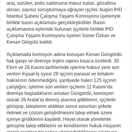
araç sürülen, polis saldırısına maruz kalan, gözaltına
alınan, sayısız soruşturmaya uğrayan işçiler, bugün İHD
İstanbul Şubesi Çalışma Yaşamı Komisyonu üyeleriyle
birlikte basın açıklaması gerçekleştirdiler. Basın
açıklamasına eylemde bulunan işçilerle birlikte İHD
Çalışma Yaşamı Komisyonu üyeleri Soner Özkan ve
Kenan Görgülü katıldı.
Açıklamada komisyon adına konuşan Kenan Güngördü
hak gaspı ve direnişe ilişkin raporu kısaca özetledi. 30
Ekim ve 26 Kasım tarihlerinde işlerine haksız yere son
verilen İnşaat-İş üyesi 28 işçinin parasal ve birtakım
haklarının ödenmediğini, şantiyede halen 125 işçinin
çalıştığını, işlerine son verilen işçilerin 11 Kasım’da
direnişe başladıklarını anlatan Güngördü, komisyon
olarak 26 Aralık’ta direniş alanına gittiklerini, işçilerle
görüşüp, taleplerini aldıktan sonra sorunları şirkete
iletmek ve çözüm geliştirilmesini talep etmek üzere
içeriye girdiklerini kaydetti. Heyet olarak yönetimle
görüşme talep ettiklerini ve kendilerinin hukuk müşaviri