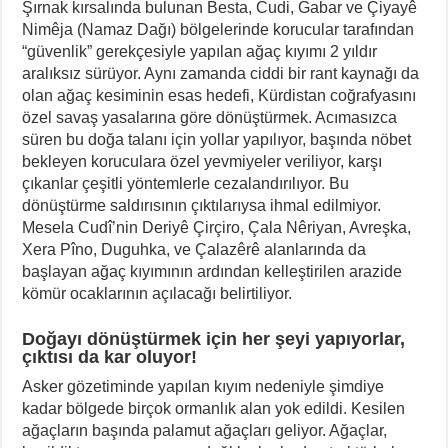
Şırnak kırsalında bulunan Besta, Cudi, Gabar ve Çiyayê
Nimêja (Namaz Dağı) bölgelerinde korucular tarafından
“güvenlik” gerekçesiyle yapılan ağaç kıyımı 2 yıldır
aralıksız sürüyor. Aynı zamanda ciddi bir rant kaynağı da
olan ağaç kesiminin esas hedefi, Kürdistan coğrafyasını
özel savaş yasalarına göre dönüştürmek. Acımasızca
süren bu doğa talanı için yollar yapılıyor, başında nöbet
bekleyen koruculara özel yevmiyeler veriliyor, karşı
çıkanlar çeşitli yöntemlerle cezalandırılıyor. Bu
dönüştürme saldırısının çıktılarıysa ihmal edilmiyor.
Mesela Cudî’nin Deriyê Çirçiro, Çala Nêriyan, Avreşka,
Xera Pîno, Duguhka, ve Çalazêrê alanlarında da
başlayan ağaç kıyımının ardından kelleştirilen arazide
kömür ocaklarının açılacağı belirtiliyor.
Doğayı dönüştürmek için her şeyi yapıyorlar,
çıktısı da kar oluyor!
Asker gözetiminde yapılan kıyım nedeniyle şimdiye
kadar bölgede birçok ormanlık alan yok edildi. Kesilen
ağaçların başında palamut ağaçları geliyor. Ağaçlar,