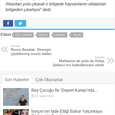
ihbardan yola çıkarak o bölgede hayvanlarını otlatanları
bölgeden çıkartıyor
” dedi.
Etiket
AĞA. KESIMI
BESTA
ORMAN
TALAN
Önceki
Remzi Basalak: Direnişin
çiçeklenmiş onurlu dalları
Sonraki
Mahkeme de polis de Hülya
Şellavcı’nın katledilmesini izledi!
Son Haberler
Çok Okunanlar
Beş Çocuğu İle ‘Deport Kampı’nda…
11 saat önce
İsviçre’nin İade Ettiği Bahar Yalçınkaya