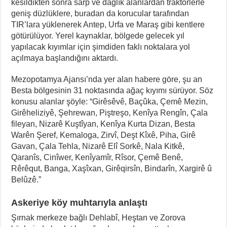
kesildikten sonra sarp ve dağlık alanlardan traktörlerle
geniş düzlüklere, buradan da korucular tarafından
TIR’lara yüklenerek Antep, Urfa ve Maraş gibi kentlere
götürülüyor. Yerel kaynaklar, bölgede gelecek yıl
yapılacak kıyımlar için şimdiden faklı noktalara yol
açılmaya başlandığını aktardı.
Mezopotamya Ajansı’nda yer alan habere göre, şu an
Besta bölgesinin 31 noktasında ağaç kıyımı sürüyor. Söz
konusu alanlar şöyle: “Girêsêvê, Baçûka, Çemê Mezin,
Girêheliziyê, Şehrewan, Piştreşo, Kenîya Rengîn, Çala
fileyan, Nizarê Kuştîyan, Kenîya Kurta Dizan, Besta
Warên Şeref, Kemaloga, Zirvî, Deşt Kîxê, Piha, Girê
Gavan, Çala Tehla, Nizarê Elî Sorkê, Nala Kitkê,
Qaranîs, Cinîwer, Kenîyamîr, Rîsor, Çemê Benê,
Rêrêqut, Banga, Xaşîxan, Girêqirsîn, Bindarîn, Xargirê û
Belûzê.”
Askeriye köy muhtarıyla anlaştı
Şırnak merkeze bağlı Dehlabî, Heştan ve Zorova