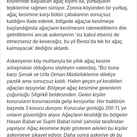
köylerinde başlatılan ağaç kıyımı da, yurttaşların
tepkilerine rağmen sürüyor. Zorova köyünden bir yurttaş,
ağaç kesimine karşı bütün çabalarının sonuçsuz
kaldığını ifade ederek, bölgede ağaçlar kesilmeye
başlandığında ağaçların kesilmesini istemediklerini dile
getirdiklerini ancak askeriyenin ‘siz kabul etseniz de
etmezseniz de keseceğiz, bu yıl Besta’da tek bir ağaç
kalmayacak’ dediğini aktardı.
Askeriyenin köy muhtarıyla bir yıllık ağaç kesimi
anlaşmaları olduğunu söyleyen vatandaş, “
Biz buna
karşı Şırnak ve Urfa Orman Müdürlüklerine dilekçe
yazdık ama sonuçsuz kaldı. Halen geçen yıl kestikleri
ağaçları taşıyorlar. Bölgeye ağaç kesimine gelenlerin
çoğunluğu Sêgirkê beldesinden. Gelen kişiler
korucuların korumasında gelip kesiyorlar. Her traktörün
başında 3 korucu duruyor. Korucular günlüğü 200 TL’ye
onların güvenliğini alıyor. Ağaçların kesildiği bu bölgeler
Hasan Babat ve Suphi Babat isimli şahıslar tarafından
yapılıyor. Ağaç kesimine tepki gösteren aileleri bu kişiler
askeriyeye şikayet ediyor. Daha sonra askeriye de bu