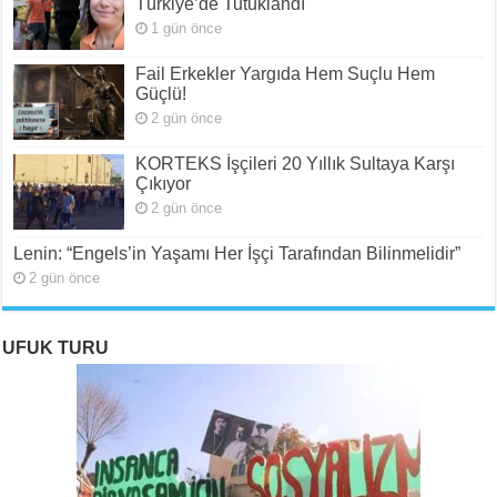
Türkiye’de Tutuklandı
1 gün önce
Fail Erkekler Yargıda Hem Suçlu Hem
Güçlü!
2 gün önce
KORTEKS İşçileri 20 Yıllık Sultaya Karşı
Çıkıyor
2 gün önce
Lenin: “Engels’in Yaşamı Her İşçi Tarafından Bilinmelidir”
2 gün önce
UFUK TURU