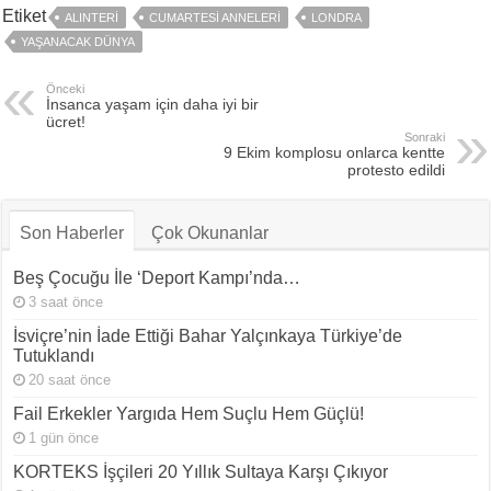
Etiket
ALINTERI
CUMARTESI ANNELERI
LONDRA
YAŞANACAK DÜNYA
Önceki
İnsanca yaşam için daha iyi bir
ücret!
Sonraki
9 Ekim komplosu onlarca kentte
protesto edildi
Son Haberler
Çok Okunanlar
Beş Çocuğu İle ‘Deport Kampı’nda…
3 saat önce
İsviçre’nin İade Ettiği Bahar Yalçınkaya Türkiye’de
Tutuklandı
20 saat önce
Fail Erkekler Yargıda Hem Suçlu Hem Güçlü!
1 gün önce
KORTEKS İşçileri 20 Yıllık Sultaya Karşı Çıkıyor