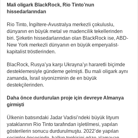
Mali oligark BlackRock, Rio Tinto’nun
hissedarlarından
Rio Tinto, İngiltere-Avustralya merkezli çokuluslu,
dünyanın en büyük metal ve madencilik tekellerinden
biri. Şirketin hissedarlarından olan BlackRock ise, ABD-
New York merkezli dünyanın en büyük emperyalist-
kapitalist tröstlerinden.
BlacRock, Rusya’ya karşı Ukrayna’yı hararetli biçimde
desteklemesiyle gündeme gelmişti. Bu mali oligark aynı
zamanda, İsrail siyonizminin de en büyük
destekçilerinden.
Daha önce durdurulan proje için devreye Almanya
girmişti
Ülkenin batısındaki Jadar Vadisi’ndeki büyük lityum
yataklarının Rio Tinto tarafından işletilmesi, yapılan
gösterilerin sonucu durdurulmuştu. 2022’de yapılan
seçimler öncesinde, halkın tepkisini göze alamayan