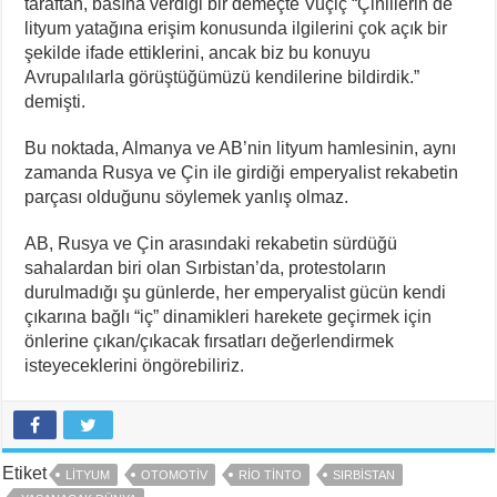
taraftan, basına verdiği bir demeçte Vuçiç “Çinlilerin de
lityum yatağına erişim konusunda ilgilerini çok açık bir
şekilde ifade ettiklerini, ancak biz bu konuyu
Avrupalılarla görüştüğümüzü kendilerine bildirdik.”
demişti.
Bu noktada, Almanya ve AB’nin lityum hamlesinin, aynı
zamanda Rusya ve Çin ile girdiği emperyalist rekabetin
parçası olduğunu söylemek yanlış olmaz.
AB, Rusya ve Çin arasındaki rekabetin sürdüğü
sahalardan biri olan Sırbistan’da, protestoların
durulmadığı şu günlerde, her emperyalist gücün kendi
çıkarına bağlı “iç” dinamikleri harekete geçirmek için
önlerine çıkan/çıkacak fırsatları değerlendirmek
isteyeceklerini öngörebiliriz.
Etiket
LITYUM
OTOMOTIV
RIO TINTO
SIRBISTAN