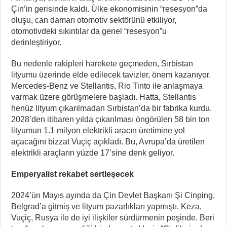
Çin’in gerisinde kaldı. Ülke ekonomisinin “resesyon”da
oluşu, can damarı otomotiv sektörünü etkiliyor,
otomotivdeki sıkıntılar da genel “resesyon”u
derinleştiriyor.
Bu nedenle rakipleri harekete geçmeden, Sırbistan
lityumu üzerinde elde edilecek tavizler, önem kazanıyor.
Mercedes-Benz ve Stellantis, Rio Tinto ile anlaşmaya
varmak üzere görüşmelere başladı. Hatta, Stellantis
henüz lityum çıkarılmadan Sırbistan’da bir fabrika kurdu.
2028’den itibaren yılda çıkarılması öngörülen 58 bin ton
lityumun 1.1 milyon elektrikli aracın üretimine yol
açacağını bizzat Vuçiç açıkladı. Bu, Avrupa’da üretilen
elektrikli araçların yüzde 17’sine denk geliyor.
Emperyalist rekabet sertleşecek
2024’ün Mayıs ayında da Çin Devlet Başkanı Şi Cinping,
Belgrad’a gitmiş ve lityum pazarlıkları yapmıştı. Keza,
Vuçiç, Rusya ile de iyi ilişkiler sürdürmenin peşinde. Beri