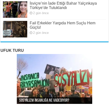
İsviçre’nin İade Ettiği Bahar Yalçınkaya
Türkiye’de Tutuklandı
2 gün önce
Fail Erkekler Yargıda Hem Suçlu Hem
Güçlü!
2 gün önce
UFUK TURU
ROJAVA: Rehavete Kapılan Bir Devrimin Hazin
ROJAVA: Rehavete Kapılan Bir Devrimin Hazin
Rojava: Rehavete Kapılan Bir Devrimin Hazin
Sosyalizm İnsanlığa Ne Vadediyor?
Gerileyişi -III
Gerileyişi -II
Gerileyişi*
Rojava Devrimi İçin Yangın Alarmı