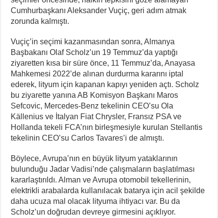
Cumhurbaşkanı Aleksander Vuçiç, geri adım atmak
zorunda kalmıştı.
Vuçiç’in seçimi kazanmasından sonra, Almanya
Başbakanı Olaf Scholz’un 19 Temmuz’da yaptığı
ziyaretten kısa bir süre önce, 11 Temmuz’da, Anayasa
Mahkemesi 2022’de alınan durdurma kararını iptal
ederek, lityum için kapanan kapıyı yeniden açtı. Scholz
bu ziyarette yanına AB Komisyon Başkanı Maros
Sefcovic, Mercedes-Benz tekelinin CEO’su Ola
Källenius ve İtalyan Fiat Chrysler, Fransız PSA ve
Hollanda tekeli FCA’nın birleşmesiyle kurulan Stellantis
tekelinin CEO’su Carlos Tavares’i de almıştı.
Böylece, Avrupa’nın en büyük lityum yataklarının
bulunduğu Jadar Vadisi’nde çalışmaların başlatılması
kararlaştırıldı. Alman ve Avrupa otomobil tekellerinin,
elektrikli arabalarda kullanılacak batarya için acil şekilde
daha ucuza mal olacak lityuma ihtiyacı var. Bu da
Scholz’un doğrudan devreye girmesini açıklıyor.