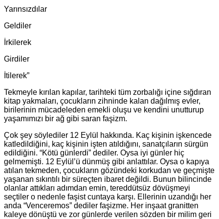
Yarınsızdılar
Geldiler
İrkilerek
Girdiler
İtilerek”
Tekmeyle kırılan kapılar, tarihteki tüm zorbalığı içine sığdıran
kitap yakmaları, çocukların zihninde kalan dağılmış evler,
birilerinin mücadeleden emekli oluşu ve kendini unutturup
yaşamımızı bir ağ gibi saran faşizm.
Çok şey söylediler 12 Eylül hakkında. Kaç kişinin işkencede
katledildiğini, kaç kişinin işten atıldığını, sanatçıların sürgün
edildiğini. “Kötü günlerdi” dediler. Oysa iyi günler hiç
gelmemişti. 12 Eylül’ü dünmüş gibi anlattılar. Oysa o kapıya
atılan tekmeden, çocukların gözündeki korkudan ve geçmişte
yaşanan sıkıntılı bir süreçten ibaret değildi. Bunun bilincinde
olanlar attıkları adımdan emin, tereddütsüz dövüşmeyi
seçtiler o nedenle faşist cuntaya karşı. Ellerinin uzandığı her
anda “Venceremos” dediler faşizme. Her inşaat granitten
kaleye dönüştü ve zor günlerde verilen sözden bir milim geri