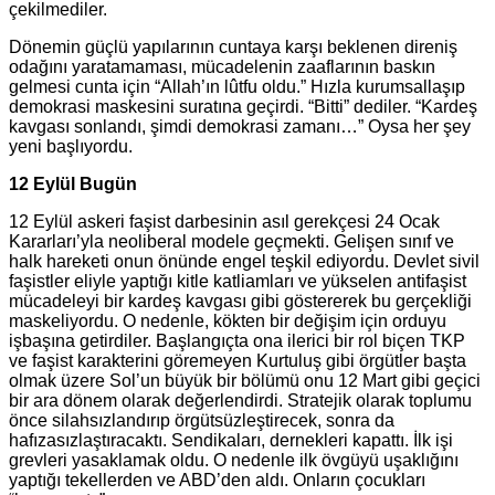
çekilmediler.
Dönemin güçlü yapılarının cuntaya karşı beklenen direniş
odağını yaratamaması, mücadelenin zaaflarının baskın
gelmesi cunta için “Allah’ın lûtfu oldu.” Hızla kurumsallaşıp
demokrasi maskesini suratına geçirdi. “Bitti” dediler. “Kardeş
kavgası sonlandı, şimdi demokrasi zamanı…” Oysa her şey
yeni başlıyordu.
12 Eylül Bugün
12 Eylül askeri faşist darbesinin asıl gerekçesi 24 Ocak
Kararları’yla neoliberal modele geçmekti. Gelişen sınıf ve
halk hareketi onun önünde engel teşkil ediyordu. Devlet sivil
faşistler eliyle yaptığı kitle katliamları ve yükselen antifaşist
mücadeleyi bir kardeş kavgası gibi göstererek bu gerçekliği
maskeliyordu. O nedenle, kökten bir değişim için orduyu
işbaşına getirdiler. Başlangıçta ona ilerici bir rol biçen TKP
ve faşist karakterini göremeyen Kurtuluş gibi örgütler başta
olmak üzere Sol’un büyük bir bölümü onu 12 Mart gibi geçici
bir ara dönem olarak değerlendirdi. Stratejik olarak toplumu
önce silahsızlandırıp örgütsüzleştirecek, sonra da
hafızasızlaştıracaktı. Sendikaları, dernekleri kapattı. İlk işi
grevleri yasaklamak oldu. O nedenle ilk övgüyü uşaklığını
yaptığı tekellerden ve ABD’den aldı. Onların çocukları