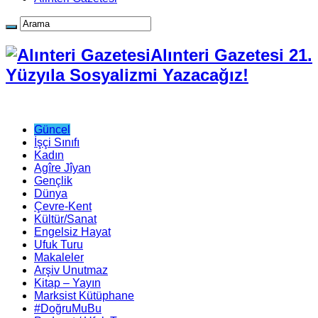
Alınteri Gazetesi 21.
Yüzyıla Sosyalizmi Yazacağız!
Güncel
İşçi Sınıfı
Kadın
Agîre Jîyan
Gençlik
Dünya
Çevre-Kent
Kültür/Sanat
Engelsiz Hayat
Ufuk Turu
Makaleler
Arşiv Unutmaz
Kitap – Yayın
Marksist Kütüphane
#DoğruMuBu