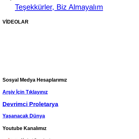
Teşekkürler, Biz Almayalım
Sosyalizme Çekim Gücünü Yeniden
Devrimin Esasları ve Örgütlenmesi
Ekonomizm Taraftarlarıyla Bir
Paris Komünü: Geçmişteki
Kazandırmak
Konuşma
geleceğimiz*
VİDEOLAR
Sosyal Medya Hesaplarımız
Arşiv İçin Tıklayınız
Devrimci Proletarya
Yaşanacak Dünya
Youtube Kanalımız