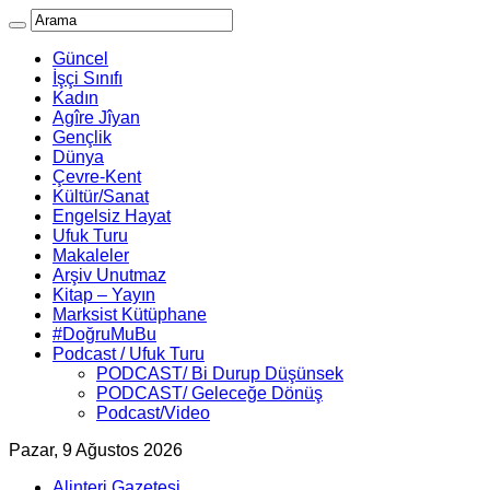
Güncel
İşçi Sınıfı
Kadın
Agîre Jîyan
Gençlik
Dünya
Çevre-Kent
Kültür/Sanat
Engelsiz Hayat
Ufuk Turu
Makaleler
Arşiv Unutmaz
Kitap – Yayın
Marksist Kütüphane
#DoğruMuBu
Podcast / Ufuk Turu
PODCAST/ Bi Durup Düşünsek
PODCAST/ Geleceğe Dönüş
Podcast/Video
Pazar, 9 Ağustos 2026
Alinteri Gazetesi