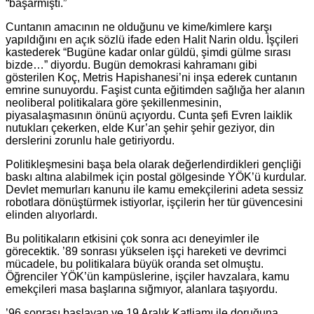
“başarmıştı.”
Cuntanın amacının ne olduğunu ve kime/kimlere karşı
yapıldığını en açık sözlü ifade eden Halit Narin oldu. İşçileri
kastederek “Bugüne kadar onlar güldü, şimdi gülme sırası
bizde…” diyordu. Bugün demokrasi kahramanı gibi
gösterilen Koç, Metris Hapishanesi’ni inşa ederek cuntanın
emrine sunuyordu. Faşist cunta eğitimden sağlığa her alanın
neoliberal politikalara göre şekillenmesinin,
piyasalaşmasının önünü açıyordu. Cunta şefi Evren laiklik
nutukları çekerken, elde Kur’an şehir şehir geziyor, din
derslerini zorunlu hale getiriyordu.
Politikleşmesini başa bela olarak değerlendirdikleri gençliği
baskı altına alabilmek için postal gölgesinde YÖK’ü kurdular.
Devlet memurları kanunu ile kamu emekçilerini adeta sessiz
robotlara dönüştürmek istiyorlar, işçilerin her tür güvencesini
elinden alıyorlardı.
Bu politikaların etkisini çok sonra acı deneyimler ile
görecektik. ’89 sonrası yükselen işçi hareketi ve devrimci
mücadele, bu politikalara büyük oranda set olmuştu.
Öğrenciler YÖK’ün kampüslerine, işçiler havzalara, kamu
emekçileri masa başlarına sığmıyor, alanlara taşıyordu.
’96 sonrası başlayan ve 19 Aralık Katliamı ile doruğuna