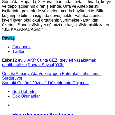
Soma’da, Hopa’da, 3. Havalimanı’nda, metal fırtınada, kurye
ve depo işçilerinin direnişlerinde, Urfa ve Antep tekstil
işçilerinin grevlerinde yükselen umudu büyütmekte. Bilinci
kuşanıp o bilincin ışığında dövüşmekte. Fabrika fabrika,
işyeri işyeri okul okul örgütlenip yürümekte karanlığın
üzerine. Sonda söyleyeceğimizi en başta söylemiştik zaten
“BİZ KAZANACAĞIZ!”
Paylaş
Facebook
Twitter
Etiket
12 eylül
AKP
Cunta
GEZİ
grevleri yasaklamak
neoliberalizm
Poyraz Soysal
YÖK
Önceki
Almanya’da Volkswagen Patronları Tehditlerini
Sürdürüyor
Sonraki
Göçün “Düzeni“, Düzenlerinin Göçmesi
Son Haberler
Çok Okunanlar
Hissizleşmenin Anatomisi