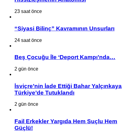
23 saat önce
“Siyasi Bilinç” Kavramının Unsurları
24 saat önce
Beş Çocuğu İle ‘Deport Kampı’nda…
2 gün önce
İsviçre’nin İade Ettiği Bahar Yalçınkaya
Türkiye’de Tutuklandı
2 gün önce
Fail Erkekler Yargıda Hem Suçlu Hem
Güçlü!