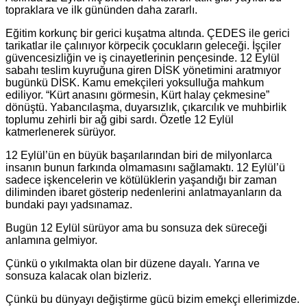
topraklara ve ilk gününden daha zararlı.
Eğitim korkunç bir gerici kuşatma altında. ÇEDES ile gerici
tarikatlar ile çalınıyor körpecik çocukların geleceği. İşçiler
güvencesizliğin ve iş cinayetlerinin pençesinde. 12 Eylül
sabahı teslim kuyruğuna giren DİSK yönetimini aratmıyor
bugünkü DİSK. Kamu emekçileri yoksulluğa mahkum
ediliyor. “Kürt anasını görmesin, Kürt halay çekmesine”
dönüştü. Yabancılaşma, duyarsızlık, çıkarcılık ve muhbirlik
toplumu zehirli bir ağ gibi sardı. Özetle 12 Eylül
katmerlenerek sürüyor.
12 Eylül’ün en büyük başarılarından biri de milyonlarca
insanın bunun farkında olmamasını sağlamaktı. 12 Eylül’ü
sadece işkencelerin ve kötülüklerin yaşandığı bir zaman
diliminden ibaret gösterip nedenlerini anlatmayanların da
bundaki payı yadsınamaz.
Bugün 12 Eylül sürüyor ama bu sonsuza dek süreceği
anlamına gelmiyor.
Çünkü o yıkılmakta olan bir düzene dayalı. Yarına ve
sonsuza kalacak olan bizleriz.
Çünkü bu dünyayı değiştirme gücü bizim emekçi ellerimizde.