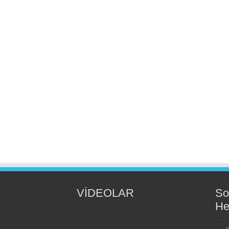
VİDEOLAR
So
He