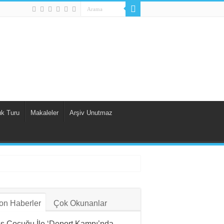
uk Turu
Makaleler
Arşiv Unutmaz
on Haberler
Çok Okunanlar
ş Çocuğu İle ‘Deport Kampı’nda…