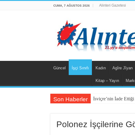
Alinteri Gazetesi
CUMA, 7 AĞUSTOS 2026
Güncel
İşçi Sınıfı
Kadın
Agîre Jîyan
Kitap – Yayın
Mark
Son Haberler
İsviçre’nin İade Etti
Polonez İşçilerine 