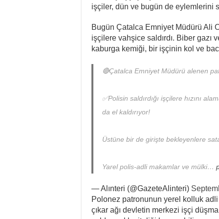
işçiler, dün ve bugün de eylemlerini 
Bugün Çatalca Emniyet Müdürü Ali Os
işçilere vahşice saldırdı. Biber gazı 
kaburga kemiği, bir işçinin kol ve baca
🔴Çatalca Emniyet Müdürü alenen pa
✅Polisin saldırdığı işçilere hızını a
da el kaldırıyor!
Üstüne bir de girişte bekleyenlere sat
Yarel polis-adli makamlar ve mülki…
— Alınteri (@GazeteAlinteri)
Septemb
Polonez patronunun yerel kolluk adli v
çıkar ağı devletin merkezi işçi düşma