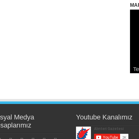
MA
So
Ek
Pa
Te
K
De
K
ge
syal Medya
Youtube Kanalımız
saplarımız