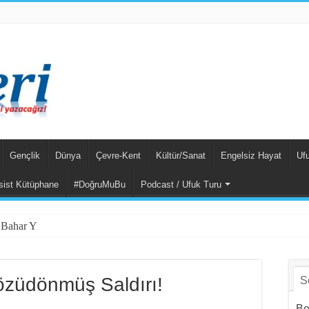
Gençlik
Dünya
Çevre-Kent
Kültür/Sanat
Engelsiz Hayat
Uf
sist Kütüphane
#DoğruMuBu
Podcast / Ufuk Turu
ği Bahar Yalçınkaya Türk
Gözüdönmüş Saldırı!
S
Be