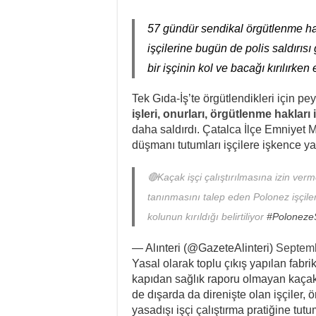
57 gündür sendikal örgütlenme hakl
işçilerine bugün de polis saldırısı 
bir işçinin kol ve bacağı kırılırken
Tek Gıda-İş’te örgütlendikleri için pe
işleri, onurları, örgütlenme haklar
daha saldırdı. Çatalca İlçe Emniyet 
düşmanı tutumları işçilere işkence ya
🔴Kaçak işçi çalıştırılmasına izin verm
tanınmasını talep eden Polonez işçilerin
kolunun kırıldığı belirtiliyor
#Poloneze
— Alınteri (@GazeteAlinteri)
Septemb
Yasal olarak toplu çıkış yapılan fabr
kapıdan sağlık raporu olmayan kaçak i
de dışarda da direnişte olan işçiler, 
yasadışı işçi çalıştırma pratiğine tut