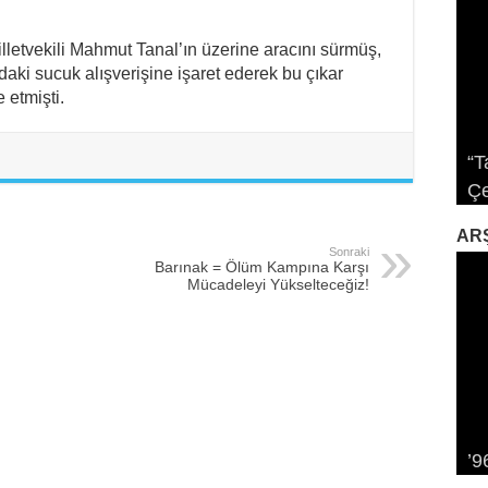
etvekili Mahmut Tanal’ın üzerine aracını sürmüş,
aki sucuk alışverişine işaret ederek bu çıkar
 etmişti.
“T
Sa
Sa
Çe
İk
Pl
Da
Gö
AR
Sonraki
Barınak = Ölüm Kampına Karşı
Mücadeleyi Yükselteceğiz!
Al
’9
Tr
Bi
12
Ka