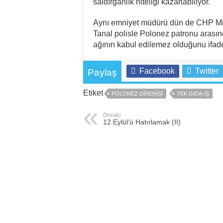
saldırganlık niteliği kazanabiliyor.
Aynı emniyet müdürü dün de CHP Mill
Tanal polisle Polonez patronu arasınd
ağının kabul edilemez olduğunu ifade
Facebook
Twitter
Paylaş
Etiket
POLONEZ DIRENIŞI
TEK GIDA-İŞ
Önceki
12 Eylül’ü Hatırlamak (II)