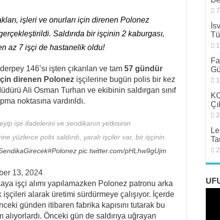
7
arı, işleri ve onurları için direnen Polonez
İs
gerçekleştirildi. Saldırıda bir işçinin 2 kaburgası,
Tü
1
 en az 7 işçi de hastanelik oldu!
Fa
yderpey 146’sı işten çıkarılan ve tam
57 gündür
Gü
ı için direnen Polonez
işçilerine bugün polis bir kez
1
Müdürü Ali Osman Turhan ve ekibinin saldırgan sınıf
KO
pma noktasına vardırıldı.
Çı
2
eyip işe ifadelerini ve sendikanın yetkisinin
Le
e yüzlerce polis saldırdı, yaralı işçiler var, bir işçinin
Ta
2
SendikaGirecek
#Polonez
pic.twitter.com/pHLhw9gUjm
er 13, 2024
UF
ikaya işçi alımı yapılamazken Polonez patronu arka
şçileri alarak üretimi sürdürmeye çalışıyor. İçerde
önceki günden itibaren fabrika kapısını tutarak bu
um alıyorlardı. Önceki gün de saldırıya uğrayan