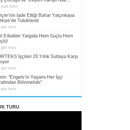
 saat önce
viçre’nin İade Ettiği Bahar Yalçınkaya
rkiye’de Tutuklandı
 gün önce
il Erkekler Yargıda Hem Suçlu Hem
çlü!
 gün önce
RTEKS İşçileri 20 Yıllık Sultaya Karşı
kıyor
 gün önce
nin: “Engels’in Yaşamı Her İşçi
rafından Bilinmelidir”
 gün önce
UK TURU