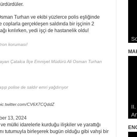
sürdürdüler.
man Turhan ve ekibi yüzlerce polis eşliğinde
ve coplarla gerçekleşen saldırıda bir işçinin 2
ğı kırılırken, yedi işçi de hastanelik oldu!
RO
RO
Ro
So
De
De
De
Ro
tron koruması!
MA
lamayan Çatalca İlçe Emniyet Müdürü Ali Osman Turhan
aşıp polise de saldır emri yağdırıyor
19
19
pic.twitter.com/CV6X7CQddZ
II
Öz
Çe
Çe
An
So
Ma
İd
İd
er 13, 2024
e mülki idarelerle kurduğu ilişkiler ve yarattığı
EN
nı tutumuyla birleşerek bugün olduğu gibi vahşi bir