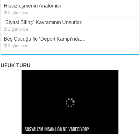
Hissizleşmenin Anatomisi
2 gün önce
“Siyasi Bilinç” Kavramının Unsurları
2 gün önce
Beş Çocuğu İle ‘Deport Kampı’nda…
3 gün önce
UFUK TURU
ROJAVA: Rehavete Kapılan Bir Devrimin Hazin
ROJAVA: Rehavete Kapılan Bir Devrimin Hazin
Rojava: Rehavete Kapılan Bir Devrimin Hazin
Sosyalizm İnsanlığa Ne Vadediyor?
Gerileyişi -III
Gerileyişi -II
Gerileyişi*
Rojava Devrimi İçin Yangın Alarmı