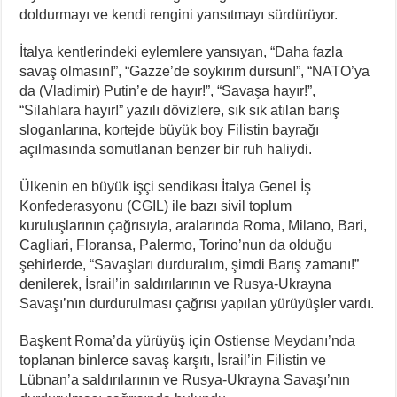
doldurmayı ve kendi rengini yansıtmayı sürdürüyor.
İtalya kentlerindeki eylemlere yansıyan, “Daha fazla
savaş olmasın!”, “Gazze’de soykırım dursun!”, “NATO’ya
da (Vladimir) Putin’e de hayır!”, “Savaşa hayır!”,
“Silahlara hayır!” yazılı dövizlere, sık sık atılan barış
sloganlarına, kortejde büyük boy Filistin bayrağı
açılmasında somutlanan benzer bir ruh haliydi.
Ülkenin en büyük işçi sendikası İtalya Genel İş
Konfederasyonu (CGIL) ile bazı sivil toplum
kuruluşlarının çağrısıyla, aralarında Roma, Milano, Bari,
Cagliari, Floransa, Palermo, Torino’nun da olduğu
şehirlerde, “Savaşları durduralım, şimdi Barış zamanı!”
denilerek, İsrail’in saldırılarının ve Rusya-Ukrayna
Savaşı’nın durdurulması çağrısı yapılan yürüyüşler vardı.
Başkent Roma’da yürüyüş için Ostiense Meydanı’nda
toplanan binlerce savaş karşıtı, İsrail’in Filistin ve
Lübnan’a saldırılarının ve Rusya-Ukrayna Savaşı’nın