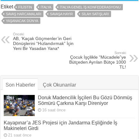
Etiket
FILISTIN
İTALYA
İTALYA GENEL İŞ KONFEDERASYONU
SAVAŞ HARCAMALARI
SAVAŞA HAYIR
SILAH SATIŞLARI
YAŞANACAK DÜNYA
Önceki
AB, ‘Kaçak Göçmenler’in Geri
Dönüşlerini “Hızlandırmak” İçin
Yeni Bir Yasadan Yana*
Sonraki
Çocuk İşçilikle “Mücadele”ye
Bütçeden Ayrılan Bütçe 1000
TL!
Son Haberler
Çok Okunanlar
Doruk Madencilik İşçileri Bu Gözü Dönmüş
Sömürü Çarkına Karşı Direniyor
16 saat önce
Kayapınar’a JES Projesi için Jandarma Eşliğinde İş
Makineleri Girdi
21 saat önce