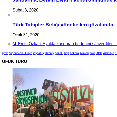
Şubat 3, 2020
Türk Tabipler Birliği yöneticileri gözaltında
Ocak 31, 2020
M. Emin Özkan: Ayakta zor duran bedenini salıverdiler – A
grev
Yaşanacak Dünya
inşaat-iş
Direniş
gözaltı
hdp
ankara
Alınteri
polis
ABD
Almanya
1
UFUK TURU