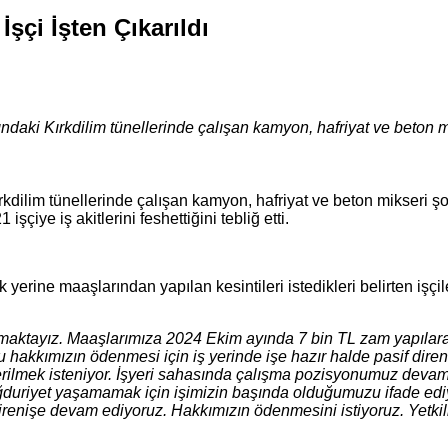
şçi İşten Çıkarıldı
daki Kırkdilim tünellerinde çalışan kamyon, hafriyat ve beton mik
dilim tünellerinde çalışan kamyon, hafriyat ve beton mikseri şof
çiye iş akitlerini feshettiğini tebliğ etti.
rine maaşlarından yapılan kesintileri istedikleri belirten işçile
alışmaktayız. Maaşlarımıza 2024 Ekim ayında 7 bin TL zam yapıla
kkımızın ödenmesi için iş yerinde işe hazır halde pasif direniş
rilmek isteniyor. İşyeri sahasında çalışma pozisyonumuz devam e
mağduriyet yaşamamak için işimizin başında olduğumuzu ifade ediy
irenişe devam ediyoruz. Hakkımızın ödenmesini istiyoruz. Yetkili