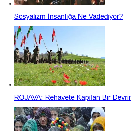
Sosyalizm İnsanlığa Ne Vadediyor?
ROJAVA: Rehavete Kapılan Bir Devrimin