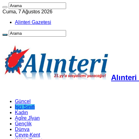
Cuma, 7 Ağustos 2026
Alinteri Gazetesi
Alınter
Güncel
İşçi Sınıfı
Kadın
Agîre Jîyan
Gençlik
Dünya
Çevre-Kent