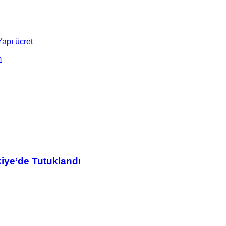
Yapı
ücret
m
kiye’de Tutuklandı