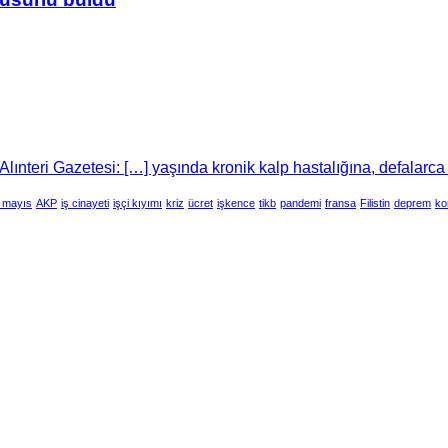
lınteri Gazetesi: […] yaşında kronik kalp hastalığına, defalarca
 mayıs
AKP
iş cinayeti
işçi kıyımı
kriz
ücret
işkence
tikb
pandemi
fransa
Filistin
deprem
ko