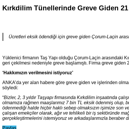
Kırkdilim Tünellerinde Greve Giden 21 İ
Ücretleri eksik ödendiği için greve giden Çorum-Laçin arasın
Yüklenici firmanın Taş Yapı olduğu Çorum-Laçin arasındaki Kırk
geri çekilmesi nedeniyle greve başlamıştı. Firma greve giden 21 iş
‘Hakkımızın verilmesini istiyoruz’
ANKA’da yer alan habere göre greve giden ve işlerinden olmak ye
söyledi:
“
Bizler, 2, 3 yıldır Taşyapı firmasında Kırkdilim inşaatında ç
olmamıza rağmen maaşlarımız 7 bin TL eksik ödenmiş olup, bu ha
ödenmediği halde hiçbir haklı sebep olmaksızın işimize son ve
çalışan emekçiler olarak, ağır ve tehlikeli bir iş sektöründe 
gerçekleştirmelerini istemiyoruz ve arkadaşlarımızla beraber d
Paylaş