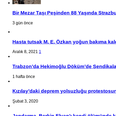
Bir Mezar Taşı Peşinden 88 Yaşında Strazbu
3 gün önce
Hasta tutsak M. E. Özkan yoğun bakıma kald
Aralık 8, 2021
1
Trabzon’da Hekimoğlu Döküm’de Sendikalaşa
1 hafta önce
Kızılay’daki deprem yolsuzluğu protestosuna
Şubat 3, 2020
Jandarma, Berkin Elvan’ı kendi ölümünde k