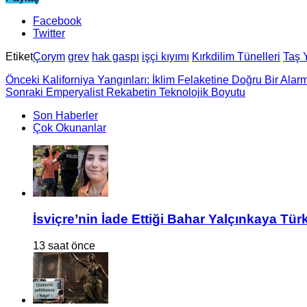
Facebook
Twitter
Etiket
Çorym
grev
hak gaspı
işçi kıyımı
Kırkdilim Tünelleri
Taş 
Önceki
Kaliforniya Yangınları: İklim Felaketine Doğru Bir Alar
Sonraki
Emperyalist Rekabetin Teknolojik Boyutu
Son Haberler
Çok Okunanlar
İsviçre’nin İade Ettiği Bahar Yalçınkaya Tür
13 saat önce