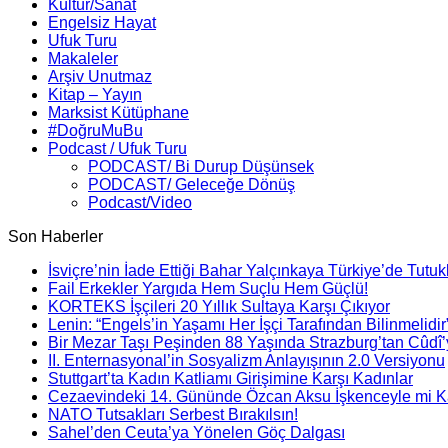
Kültür/Sanat
Engelsiz Hayat
Ufuk Turu
Makaleler
Arşiv Unutmaz
Kitap – Yayın
Marksist Kütüphane
#DoğruMuBu
Podcast / Ufuk Turu
PODCAST/ Bi Durup Düşünsek
PODCAST/ Geleceğe Dönüş
Podcast/Video
Son Haberler
İsviçre’nin İade Ettiği Bahar Yalçınkaya Türkiye’de Tutuk
Fail Erkekler Yargıda Hem Suçlu Hem Güçlü!
KORTEKS İşçileri 20 Yıllık Sultaya Karşı Çıkıyor
Lenin: “Engels’in Yaşamı Her İşçi Tarafından Bilinmelidir
Bir Mezar Taşı Peşinden 88 Yaşında Strazburg’tan Cûdî
II. Enternasyonal’in Sosyalizm Anlayışının 2.0 Versiyonu
Stuttgart’ta Kadın Katliamı Girişimine Karşı Kadınlar
Cezaevindeki 14. Gününde Özcan Aksu İşkenceyle mi Ka
NATO Tutsakları Serbest Bırakılsın!
Sahel’den Ceuta’ya Yönelen Göç Dalgası