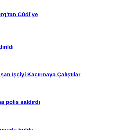
rg’tan Cûdî’ye
ırıldı
n İşçiyi Kaçırmaya Çalıştılar
 polis saldırdı
usurlu buldu