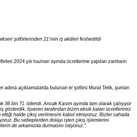
seri şoförlerinden 21’inin iş akitleri feshedildi
örleri 2024 yılı haziran ayında ücretlerine yapılan zamların
r adına açıklamalarda bulunan tır şoförü Murat Tetik, şunları
rak 36 bin TL ödendi. Ancak Kasım ayında tam olarak çalışıyor
 gösterdik. İşveren tarafından bizim eksik kalan ücretlerimiz
ttiği halde çıkış verilmesini kabul etmiyoruz. Bizler sahada
oruz. Bu sebeplerden dolayı işten çıkış işlemlerini
lerin de arkamızda durmasını istiyoruz.”