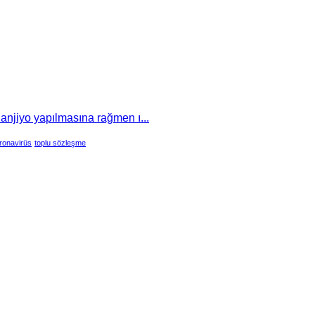
 anjiyo yapılmasına rağmen ı...
ronavirüs
toplu sözleşme