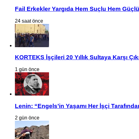
Fail Erkekler Yargıda Hem Suçlu Hem Güçlü
24 saat önce
KORTEKS İşçileri 20 Yıllık Sultaya Karşı Çık
1 gün önce
Lenin: “Engels’in Yaşamı Her İşçi Tarafından
2 gün önce