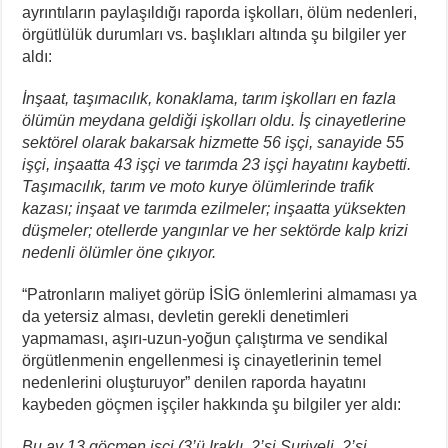
ayrıntıların paylaşıldığı raporda işkolları, ölüm nedenleri,
örgütlülük durumları vs. başlıkları altında şu bilgiler yer
aldı:
İnşaat, taşımacılık, konaklama, tarım işkolları en fazla
ölümün meydana geldiği işkolları oldu. İş cinayetlerine
sektörel olarak bakarsak hizmette 56 işçi, sanayide 55
işçi, inşaatta 43 işçi ve tarımda 23 işçi hayatını kaybetti.
Taşımacılık, tarım ve moto kurye ölümlerinde trafik
kazası; inşaat ve tarımda ezilmeler; inşaatta yüksekten
düşmeler; otellerde yangınlar ve her sektörde kalp krizi
nedenli ölümler öne çıkıyor.
“Patronların maliyet görüp İSİG önlemlerini almaması ya
da yetersiz alması, devletin gerekli denetimleri
yapmaması, aşırı-uzun-yoğun çalıştırma ve sendikal
örgütlenmenin engellenmesi iş cinayetlerinin temel
nedenlerini oluşturuyor” denilen raporda hayatını
kaybeden göçmen işçiler hakkında şu bilgiler yer aldı:
Bu ay 13 göçmen işçi (3’ü Iraklı, 2’si Suriyeli, 2’si