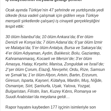
Ocak ayında Türkiye’nin 47 şehrinde ve yurtdışında yedi
ülkede (kısa vadeli çalışmak için gidilen veya Türkiye
menşeili şirketlerde çalışan) iş cinayeti gerçekleştiğini
tespit ettik:
30 ölüm İstanbul’da; 10 ölüm Ankara’da; 8’er ölüm
Denizli ve Konya’da; 7 ölüm Adana’da; 6’şar ölüm İzmir
ve Malatya’da; 5’er ölüm Antalya, Bursa ve Sakarya’da;
4’er ölüm Adıyaman, Aydın, Balıkesir, Bolu, Gaziantep,
Kahramanmaraş, Kocaeli ve Mersin’de; 3’er ölüm
Amasya, Hatay, Kırşehir, Manisa, Zonguldak ve İsrail’de;
2’şer ölüm Çorum, Elazığ, Nevşehir, Ordu, Rize, Samsun
ve Şırnak’ta; 1’er ölüm Afyon, Artvin, Bartın, Erzurum,
Giresun, Isparta, Kayseri, Kütahya, Mardin, Muş, Niğde,
Osmaniye, Siirt, Şanlıurfa, Uşak, Yalova, Yozgat,
Bulgaristan, Filistin, İran, Kuzey Kıbrıs, Romanya ve
Suudi Arabistan’da meydana geldi…
Rapor hayatını kaybeden 177 işçinin isimleriyle son