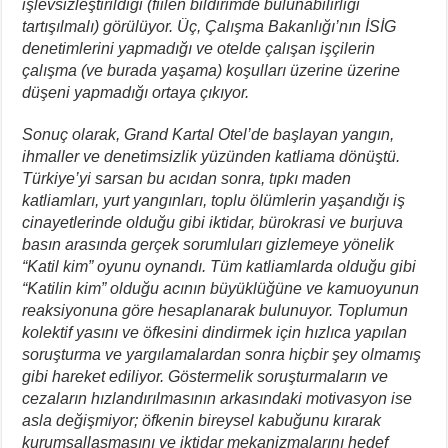
işlevsizleştirildiği (fiilen bildirimde bulunabilirliği
tartışılmalı) görülüyor. Üç, Çalışma Bakanlığı’nın İSİG
denetimlerini yapmadığı ve otelde çalışan işçilerin
çalışma (ve burada yaşama) koşulları üzerine üzerine
düşeni yapmadığı ortaya çıkıyor.
Sonuç olarak, Grand Kartal Otel’de başlayan yangın,
ihmaller ve denetimsizlik yüzünden katliama dönüştü.
Türkiye’yi sarsan bu acıdan sonra, tıpkı maden
katliamları, yurt yangınları, toplu ölümlerin yaşandığı iş
cinayetlerinde olduğu gibi iktidar, bürokrasi ve burjuva
basın arasında gerçek sorumluları gizlemeye yönelik
“Katil kim” oyunu oynandı. Tüm katliamlarda olduğu gibi
“Katilin kim” olduğu acının büyüklüğüne ve kamuoyunun
reaksiyonuna göre hesaplanarak bulunuyor. Toplumun
kolektif yasını ve öfkesini dindirmek için hızlıca yapılan
soruşturma ve yargılamalardan sonra hiçbir şey olmamış
gibi hareket ediliyor. Göstermelik soruşturmaların ve
cezaların hızlandırılmasının arkasındaki motivasyon ise
asla değişmiyor; öfkenin bireysel kabuğunu kırarak
kurumsallaşmasını ve iktidar mekanizmalarını hedef