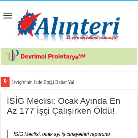
İsviçre’nin İade Ettiği Bahar Yalçınkaya Türkiye’de Tu
İSİG Meclisi: Ocak Ayında En
Az 177 İşçi Çalışırken Öldü!
İSİG Meclisi, ocak ayı iş cinayetleri raporunu