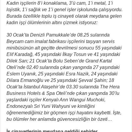
Kadın işçilerin 8’i konaklama, 3’ü cam, 1’i metal, 1’i
lojistik, 1’i sağlık ve 1’i genel işler işkolunda çalışıyordu.
Burada özellikle toplu iş cinayeti olarak meydana gelen
kadın işçi ölümlerinin altını çizmek istiyoruz:
30 Ocak’ta Denizli Pamukkale’de 08.25 sularında
Beycam cam imalat fabrikası işçilerini taşıyan servis
minibüsünün alt geçitte devrilmesi sonucu 55 yaşındaki
Elif Karadağ, 45 yaşındaki İlkay Tosun ve 41 yaşındaki
Dilek Sarı; 21 Ocak’ta Bolu Seben’de Grand Kartal
Oteli’nde 02.40 sularında çıkan yangında 27 yaşındaki
Eslem Uyanık, 25 yaşındaki Esra Nazik, 24 yaşındaki
Dilara Ermanoğlu ve 25 yaşındaki Şevval Şahin; 18
Ocak’ta İstanbul Ataşehir’de 03.30 sularında The Hera
Business Hotels & Spa Oteli’nde çıkan yangında 30’lu
yaşlardaki işçiler Kenyalı Ann Wangui Muchoki,
Endonezyalı Sri Yuni Wahyuni ve kimliğini
öğrenemediğimiz bir göçmen işçi hayatını kaybetti. İşte,
bu ölümler her anlamda güvencesizliğin bir özeti…
İş cinayetlerinin meydana geldiği şehirler