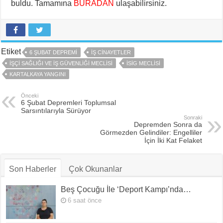
buldu. Tamamına
BURADAN
ulaşabilirsiniz.
Etiket
6 ŞUBAT DEPREMI
IŞ CINAYETLER
İŞÇI SAĞLIĞI VE İŞ GÜVENLIĞI MECLISI
İSİG MECLISI
KARTALKAYA YANGINI
Önceki
6 Şubat Depremleri Toplumsal
Sarsıntılarıyla Sürüyor
Sonraki
Depremden Sonra da
Görmezden Gelindiler: Engelliler
İçin İki Kat Felaket
Son Haberler
Çok Okunanlar
Beş Çocuğu İle ‘Deport Kampı’nda…
6 saat önce