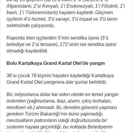
Afganistanlı, 2’si Kenyalı, 1’i Endonezyalı, 1’i Filistinli, 1’i
İranlı, 1’i Türkmenistanlı) hayatını kaybetti. Göçmen
işçilerin 4’ü hizmet, 3’ü sanayi, 3’ü inşaat ve 3’ü tarım
sektöründe çalışıyordu.
Raporda ölen işçilerden 5’inin sendika üyesi (3’ü
belediye ve 2’si tersane), 172’sinin ise sendika üyesi
olmadığı kaydedildi.
Bolu Kartalkaya Grand Kartal Otel’de yangın
36’sı çocuk 78 kişinin hayatını kaybettiği Kartalkaya
Grand Kartal Otel yangınına dair şunlar belirtildi:
Bir, milyonlarca dolar kar eden otelde en temel yangın
önlemleri (yağmurlama, ikaz, alarm, çıkış levhaları,
merdiven vb.) alınmadı. İki, denetim görevini yapması
gereken Turizm Bakanlığı’nın bunu yapmadığı,
mevzuatların patronların isteği doğrultusunda bir
sistemin hayata geçirildiği, bu noktada Belediyenin