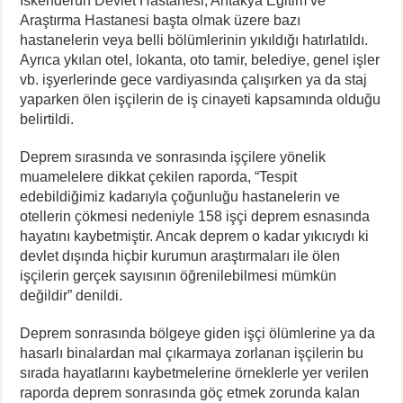
İskenderun Devlet Hastanesi, Antakya Eğitim ve
Araştırma Hastanesi başta olmak üzere bazı
hastanelerin veya belli bölümlerinin yıkıldığı hatırlatıldı.
Ayrıca ykılan otel, lokanta, oto tamir, belediye, genel işler
vb. işyerlerinde gece vardiyasında çalışırken ya da staj
yaparken ölen işçilerin de iş cinayeti kapsamında olduğu
belirtildi.
Deprem sırasında ve sonrasında işçilere yönelik
muamelelere dikkat çekilen raporda, “Tespit
edebildiğimiz kadarıyla çoğunluğu hastanelerin ve
otellerin çökmesi nedeniyle 158 işçi deprem esnasında
hayatını kaybetmiştir. Ancak deprem o kadar yıkıcıydı ki
devlet dışında hiçbir kurumun araştırmaları ile ölen
işçilerin gerçek sayısının öğrenilebilmesi mümkün
değildir” denildi.
Deprem sonrasında bölgeye giden işçi ölümlerine ya da
hasarlı binalardan mal çıkarmaya zorlanan işçilerin bu
sırada hayatlarını kaybetmelerine örneklerle yer verilen
raporda deprem sonrasında göç etmek zorunda kalan