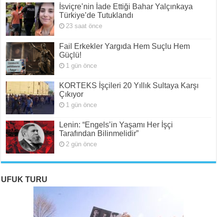
İsviçre’nin İade Ettiği Bahar Yalçınkaya
Türkiye’de Tutuklandı
23 saat önce
Fail Erkekler Yargıda Hem Suçlu Hem
Güçlü!
1 gün önce
KORTEKS İşçileri 20 Yıllık Sultaya Karşı
Çıkıyor
1 gün önce
Lenin: “Engels’in Yaşamı Her İşçi
Tarafından Bilinmelidir”
2 gün önce
UFUK TURU