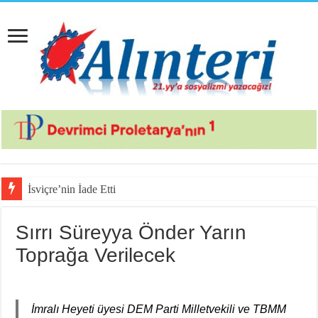
İsviçre’nin İade Ettiği Bahar Yal
Sırrı Süreyya Önder Yarın
Toprağa Verilecek
İmralı Heyeti üyesi DEM Parti Milletvekili ve TBMM