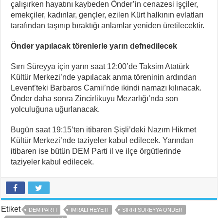
çalışırken hayatını kaybeden Önder’in cenazesi işçiler,
emekçiler, kadınlar, gençler, ezilen Kürt halkının evlatları
tarafından taşınıp bıraktığı anlamlar yeniden üretilecektir.
Önder yapılacak törenlerle yarın defnedilecek
Sırrı Süreyya için yarın saat 12:00’de Taksim Atatürk
Kültür Merkezi’nde yapılacak anma töreninin ardından
Levent’teki Barbaros Camii’nde ikindi namazı kılınacak.
Önder daha sonra Zincirlikuyu Mezarlığı’nda son
yolculuğuna uğurlanacak.
Bugün saat 19:15’ten itibaren Şişli’deki Nazım Hikmet
Kültür Merkezi’nde taziyeler kabul edilecek. Yarından
itibaren ise bütün DEM Parti il ve ilçe örgütlerinde
taziyeler kabul edilecek.
Etiket
DEM PARTI
İMRALI HEYETI
SIRRI SÜREYYA ÖNDER