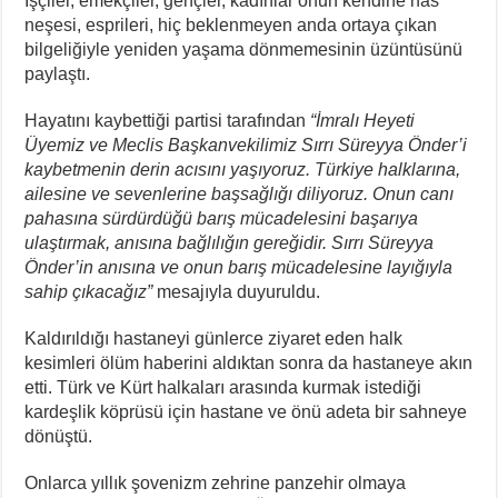
İşçiler, emekçiler, gençler, kadınlar onun kendine has
neşesi, esprileri, hiç beklenmeyen anda ortaya çıkan
bilgeliğiyle yeniden yaşama dönmemesinin üzüntüsünü
paylaştı.
Hayatını kaybettiği partisi tarafından
“İmralı Heyeti
Üyemiz ve Meclis Başkanvekilimiz Sırrı Süreyya Önder’i
kaybetmenin derin acısını yaşıyoruz. Türkiye halklarına,
ailesine ve sevenlerine başsağlığı diliyoruz. Onun canı
pahasına sürdürdüğü barış mücadelesini başarıya
ulaştırmak, anısına bağlılığın gereğidir. Sırrı Süreyya
Önder’in anısına ve onun barış mücadelesine layığıyla
sahip çıkacağız”
mesajıyla duyuruldu.
Kaldırıldığı hastaneyi günlerce ziyaret eden halk
kesimleri ölüm haberini aldıktan sonra da hastaneye akın
etti. Türk ve Kürt halkaları arasında kurmak istediği
kardeşlik köprüsü için hastane ve önü adeta bir sahneye
dönüştü.
Onlarca yıllık şovenizm zehrine panzehir olmaya