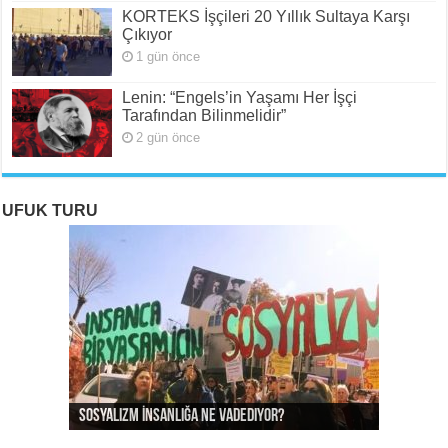
KORTEKS İşçileri 20 Yıllık Sultaya Karşı
Çıkıyor
1 gün önce
Lenin: “Engels’in Yaşamı Her İşçi
Tarafından Bilinmelidir”
2 gün önce
UFUK TURU
ROJAVA: Rehavete Kapılan Bir Devrimin Hazin
ROJAVA: Rehavete Kapılan Bir Devrimin Hazin
Rojava: Rehavete Kapılan Bir Devrimin Hazin
Sosyalizm İnsanlığa Ne Vadediyor?
Gerileyişi -III
Gerileyişi -II
Gerileyişi*
Rojava Devrimi İçin Yangın Alarmı