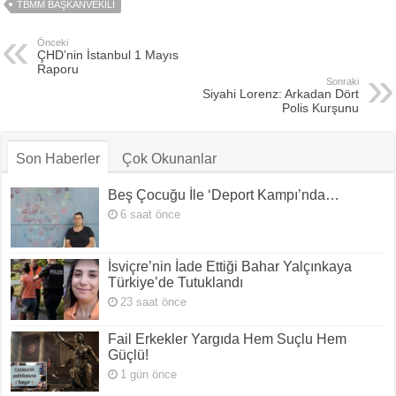
TBMM BAŞKANVEKILI
Önceki
ÇHD’nin İstanbul 1 Mayıs
Raporu
Sonraki
Siyahi Lorenz: Arkadan Dört
Polis Kurşunu
Son Haberler
Çok Okunanlar
Beş Çocuğu İle ‘Deport Kampı’nda…
6 saat önce
İsviçre’nin İade Ettiği Bahar Yalçınkaya
Türkiye’de Tutuklandı
23 saat önce
Fail Erkekler Yargıda Hem Suçlu Hem
Güçlü!
1 gün önce