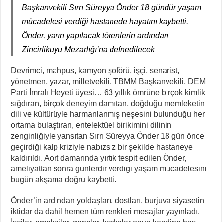
Başkanvekili Sırrı Süreyya Önder 18 gündür yaşam
mücadelesi verdiği hastanede hayatını kaybetti.
Önder, yarın yapılacak törenlerin ardından
Zincirlikuyu Mezarlığı’na defnedilecek
Devrimci, mahpus, kamyon şoförü, işçi, senarist,
yönetmen, yazar, milletvekili, TBMM Başkanvekili, DEM
Parti İmralı Heyeti üyesi… 63 yıllık ömrüne birçok kimlik
sığdıran, birçok deneyim damıtan, doğduğu memleketin
dili ve kültürüyle harmanlanmış neşesini bulunduğu her
ortama bulaştıran, entelektüel birikimini dilinin
zenginliğiyle yansıtan Sırrı Süreyya Önder 18 gün önce
geçirdiği kalp kriziyle nabızsız bir şekilde hastaneye
kaldırıldı. Aort damarında yırtık tespit edilen Önder,
ameliyattan sonra günlerdir verdiği yaşam mücadelesini
bugün akşama doğru kaybetti.
Önder’in ardından yoldaşları, dostları, burjuva siyasetin
iktidar da dahil hemen tüm renkleri mesajlar yayınladı.