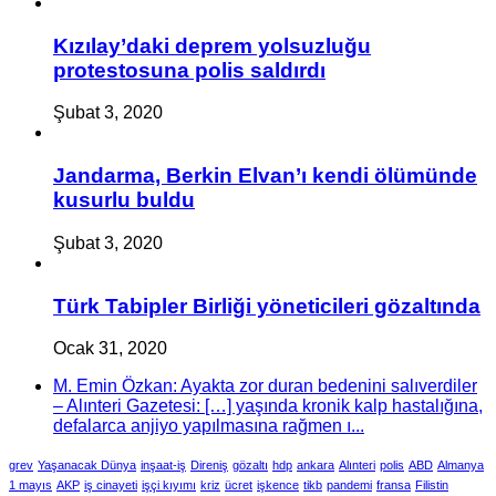
Kızılay’daki deprem yolsuzluğu
protestosuna polis saldırdı
Şubat 3, 2020
Jandarma, Berkin Elvan’ı kendi ölümünde
kusurlu buldu
Şubat 3, 2020
Türk Tabipler Birliği yöneticileri gözaltında
Ocak 31, 2020
M. Emin Özkan: Ayakta zor duran bedenini salıverdiler
– Alınteri Gazetesi: […] yaşında kronik kalp hastalığına,
defalarca anjiyo yapılmasına rağmen ı...
grev
Yaşanacak Dünya
inşaat-iş
Direniş
gözaltı
hdp
ankara
Alınteri
polis
ABD
Almanya
1 mayıs
AKP
iş cinayeti
işçi kıyımı
kriz
ücret
işkence
tikb
pandemi
fransa
Filistin