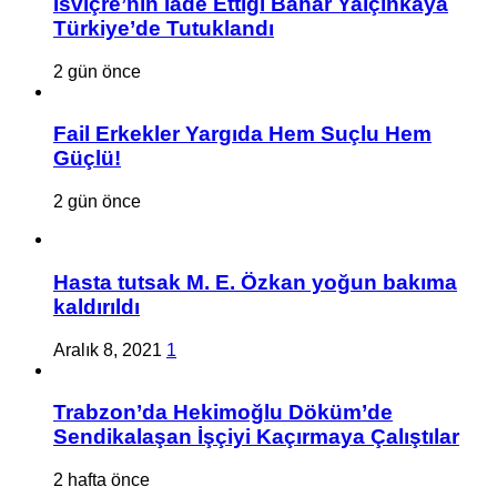
İsviçre’nin İade Ettiği Bahar Yalçınkaya
Türkiye’de Tutuklandı
2 gün önce
Fail Erkekler Yargıda Hem Suçlu Hem
Güçlü!
2 gün önce
Hasta tutsak M. E. Özkan yoğun bakıma
kaldırıldı
Aralık 8, 2021
1
Trabzon’da Hekimoğlu Döküm’de
Sendikalaşan İşçiyi Kaçırmaya Çalıştılar
2 hafta önce