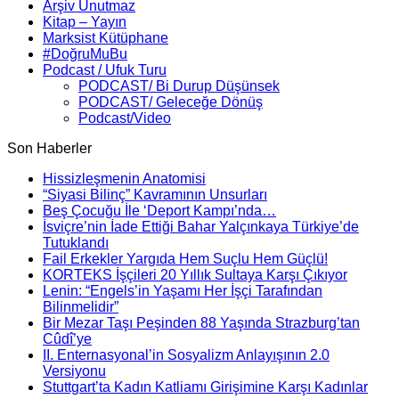
Arşiv Unutmaz
Kitap – Yayın
Marksist Kütüphane
#DoğruMuBu
Podcast / Ufuk Turu
PODCAST/ Bi Durup Düşünsek
PODCAST/ Geleceğe Dönüş
Podcast/Video
Son Haberler
Hissizleşmenin Anatomisi
“Siyasi Bilinç” Kavramının Unsurları
Beş Çocuğu İle ‘Deport Kampı’nda…
İsviçre’nin İade Ettiği Bahar Yalçınkaya Türkiye’de
Tutuklandı
Fail Erkekler Yargıda Hem Suçlu Hem Güçlü!
KORTEKS İşçileri 20 Yıllık Sultaya Karşı Çıkıyor
Lenin: “Engels’in Yaşamı Her İşçi Tarafından
Bilinmelidir”
Bir Mezar Taşı Peşinden 88 Yaşında Strazburg’tan
Cûdî’ye
II. Enternasyonal’in Sosyalizm Anlayışının 2.0
Versiyonu
Stuttgart’ta Kadın Katliamı Girişimine Karşı Kadınlar