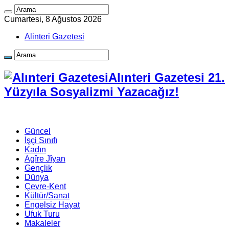
Cumartesi, 8 Ağustos 2026
Alinteri Gazetesi
Alınteri Gazetesi 21.
Yüzyıla Sosyalizmi Yazacağız!
Güncel
İşçi Sınıfı
Kadın
Agîre Jîyan
Gençlik
Dünya
Çevre-Kent
Kültür/Sanat
Engelsiz Hayat
Ufuk Turu
Makaleler