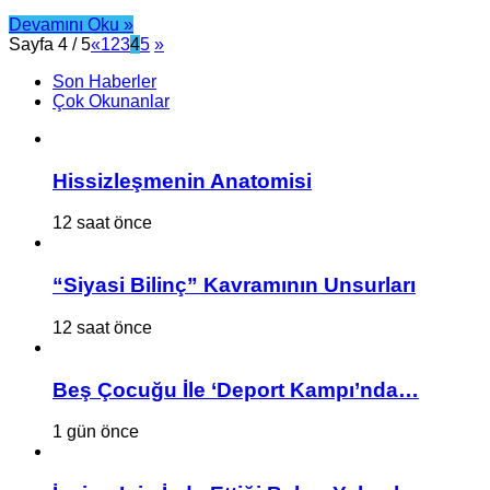
Devamını Oku »
Sayfa 4 / 5
«
1
2
3
4
5
»
Son Haberler
Çok Okunanlar
Hissizleşmenin Anatomisi
12 saat önce
“Siyasi Bilinç” Kavramının Unsurları
12 saat önce
Beş Çocuğu İle ‘Deport Kampı’nda…
1 gün önce