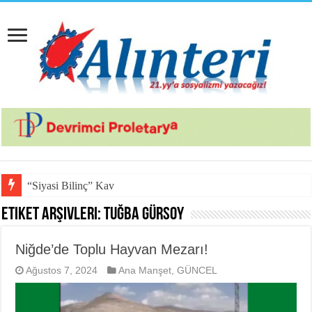
“Siyasi Bilinç” Kavramının U
Etiket Arşivleri:
Tuğba Gürsoy
Niğde’de Toplu Hayvan Mezarı!
Ağustos 7, 2024
Ana Manşet
,
GÜNCEL