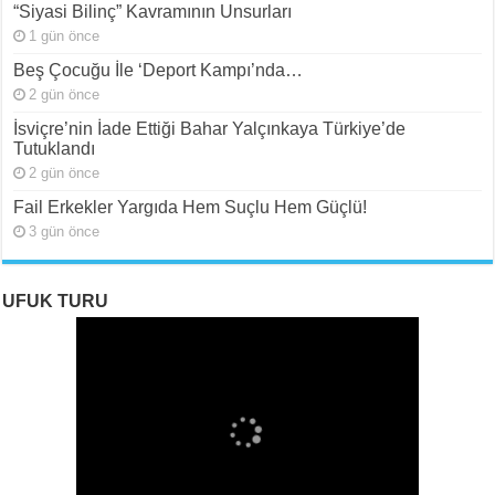
“Siyasi Bilinç” Kavramının Unsurları
1 gün önce
Beş Çocuğu İle ‘Deport Kampı’nda…
2 gün önce
İsviçre’nin İade Ettiği Bahar Yalçınkaya Türkiye’de
Tutuklandı
2 gün önce
Fail Erkekler Yargıda Hem Suçlu Hem Güçlü!
3 gün önce
UFUK TURU