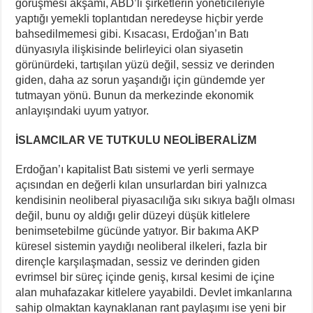
görüşmesi akşamı, ABD’li şirketlerin yöneticileriyle
yaptığı yemekli toplantıdan neredeyse hiçbir yerde
bahsedilmemesi gibi. Kısacası, Erdoğan’ın Batı
dünyasıyla ilişkisinde belirleyici olan siyasetin
görünürdeki, tartışılan yüzü değil, sessiz ve derinden
giden, daha az sorun yaşandığı için gündemde yer
tutmayan yönü. Bunun da merkezinde ekonomik
anlayışındaki uyum yatıyor.
İSLAMCILAR VE TUTKULU NEOLİBERALİZM
Erdoğan’ı kapitalist Batı sistemi ve yerli sermaye
açısından en değerli kılan unsurlardan biri yalnızca
kendisinin neoliberal piyasacılığa sıkı sıkıya bağlı olması
değil, bunu oy aldığı gelir düzeyi düşük kitlelere
benimsetebilme gücünde yatıyor. Bir bakıma AKP
küresel sistemin yaydığı neoliberal ilkeleri, fazla bir
dirençle karşılaşmadan, sessiz ve derinden giden
evrimsel bir süreç içinde geniş, kırsal kesimi de içine
alan muhafazakar kitlelere yayabildi. Devlet imkanlarına
sahip olmaktan kaynaklanan rant paylaşımı ise yeni bir