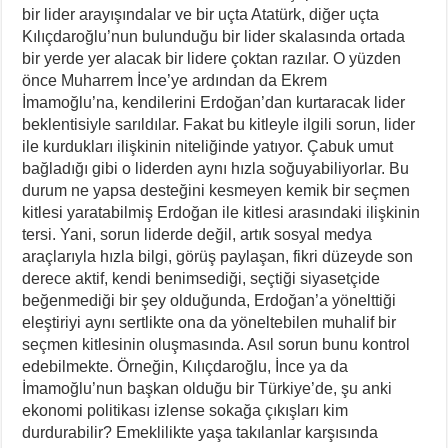
bir lider arayışındalar ve bir uçta Atatürk, diğer uçta
Kılıçdaroğlu’nun bulunduğu bir lider skalasında ortada
bir yerde yer alacak bir lidere çoktan razılar. O yüzden
önce Muharrem İnce’ye ardından da Ekrem
İmamoğlu’na, kendilerini Erdoğan’dan kurtaracak lider
beklentisiyle sarıldılar. Fakat bu kitleyle ilgili sorun, lider
ile kurdukları ilişkinin niteliğinde yatıyor. Çabuk umut
bağladığı gibi o liderden aynı hızla soğuyabiliyorlar. Bu
durum ne yapsa desteğini kesmeyen kemik bir seçmen
kitlesi yaratabilmiş Erdoğan ile kitlesi arasındaki ilişkinin
tersi. Yani, sorun liderde değil, artık sosyal medya
araçlarıyla hızla bilgi, görüş paylaşan, fikri düzeyde son
derece aktif, kendi benimsediği, seçtiği siyasetçide
beğenmediği bir şey olduğunda, Erdoğan’a yönelttiği
eleştiriyi aynı sertlikte ona da yöneltebilen muhalif bir
seçmen kitlesinin oluşmasında. Asıl sorun bunu kontrol
edebilmekte. Örneğin, Kılıçdaroğlu, İnce ya da
İmamoğlu’nun başkan olduğu bir Türkiye’de, şu anki
ekonomi politikası izlense sokağa çıkışları kim
durdurabilir? Emeklilikte yaşa takılanlar karşısında