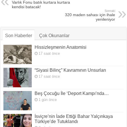
Varlık Fonu batık kurtara kurtara
kendisi batacak!
Sonraki
320 maden sahası için ihale
yenileniyor
Son Haberler
Çok Okunanlar
Hissizleşmenin Anatomisi
17 saat önce
“Siyasi Bilinç” Kavramının Unsurları
17 saat önce
Beş Çocuğu İle ‘Deport Kampı’nda…
1 gün önce
İsviçre’nin İade Ettiği Bahar Yalçınkaya
Türkiye’de Tutuklandı