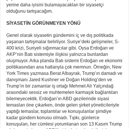
yerine daha iyisini bulamayacakları bir siyasetçi
olduğunu tartışacağım.
SİYASETİN GÖRÜNMEYEN YÖNÜ
Genel olarak siyasetin gündemini iç ve dış politikada
yaşanan tartışmalar belirliyor. Suriye’deki gelişmeler, S-
400 krizi, Suriyeli sığınmacılar gibi. Oysa Erdoğan ve
AKP’nin Batı sistemiyle ilişkisi yalnızca bunlardan
oluşmuyor. Arka planda Batı sistemi Erdoğan ve ekonomi
politikasından ana hatlarıyla çok memnun. Örneğin, New
York Times yazmasa Berat Albayrak, Trump’ın damadı ve
danışmanı Jared Kushner ve Doğan Holding’den ve
Trump’in bir zamanlar iş ortağı Mehmet Ali Yalçındağ
arasındaki sessiz ve muhtemelen karmaşık bağlantıları
bilemeyecektik. Erdoğan’ın ABD gezilerinde siyasi
temasları öne çıkarken, önde gelen şirket yöneticileriyle
yaptığı temaslar, toplantılar ve konuşulanlar şimdiye
kadar gündem konusu olmadı. Tıpkı, günlerce
konuşulan, her cümlesi yorumlanan son 13 Kasım Trump