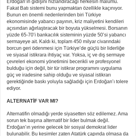
Erdoğan’ın gidişini hızlandıracağı herkesin malumu.
Fakat Batı sistemi bunu yapmaktan özellikle kaçınıyor.
Bunun en önemli nedenlerinden biri Türkiye
ekonomisinde yabancı payının, kriz maliyetini kendileri
açısından ağırlaştıracak bir boyuta yükselmesi. Borsanın
yüzde 65-70’i bankacılık sisteminin yüzde 50’si yabancı
sermayeye ait. Kaldı ki, toplam 450 milyar civarındaki
borcun geri ödenmesi için Türkiye’de güçlü bir liderliğe
ve siyasal istikrara ihtiyaç var. Yoksa, iç ve dış sermaye
çevreleri ekonomi yönetimini becerikli ve profesyonel
bulduğu için değil, bir tür istikrar programını uygulama
güç ve iradesine sahip olduğu ve siyasal istikrarı
gerektiğinde baskı yoluyla sağladığı için Erdoğan’ı tolere
ediyor.
ALTERNATİF VAR MI?
Alternatifin olmadığı yerde siyasetten söz edilemez. Ama
sorun tek başına alternatif bir lider bulmak değil.
Erdoğan’ın yerine gelecek bir sosyal demokrat lider
bulunabilir. Bu kesimler zaten Atatürk çapında olmasa da