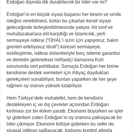
Erdoğan dışında dik durabilecek bir lider var mı?
Erdoğan’ın en büyük siyasi başarısı her kesim ve sınıfa
isteğini verebilmesi, bütün bu çıkarları kendi siyasi
geleceğinde birleştirebilmesinde yatıyor. Alt sınıf ve
muhafazakarlara elit karşıtlığı ve İslamcılık, yerli
sermayeye istikrar (“OHAL’i sizin için yapıyoruz, bakın
grevleri erteliyoruz itirafı”) küresel sermayeye,
özelleştirme, istikrar önlemleriyle borç ödeme garantisi
ve devletin geleneksel milliyetçi damarına Kürt
sorununda sert politikalar. Sonuçta Erdoğan her birine
kendisine destek vermeleri için ihtiyaç duydukları
gerekçeleri sunabiliyor, bunları yaparken de her şeye
rağmen oy oranını yüksek tutabiliyor.
Hem Türkiye’deki muhalefet, hem de kendisini
destekleyen iç ve dış çevreler açısından Erdoğan
kırılması zor bir ikilem yarattı. Ekonomi büyürken ve işler
iyi giderken zaten Erdoğan’ın oy oranına yaklaşacak bir
lider çıkmıyor. Ekonomi kötüye giderken bu sefer de,
siyasal istikrarı sağlayacak, toplumu kontrol altında