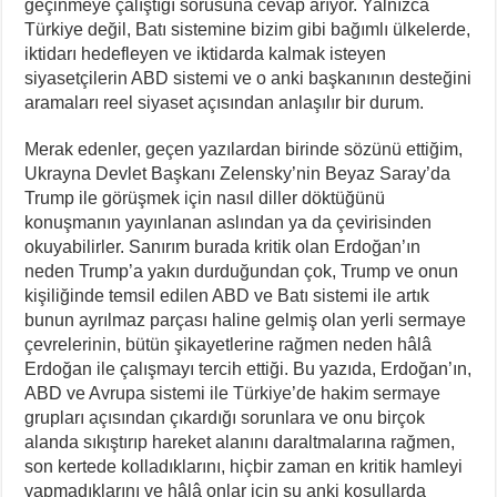
geçinmeye çalıştığı sorusuna cevap arıyor. Yalnızca
Türkiye değil, Batı sistemine bizim gibi bağımlı ülkelerde,
iktidarı hedefleyen ve iktidarda kalmak isteyen
siyasetçilerin ABD sistemi ve o anki başkanının desteğini
aramaları reel siyaset açısından anlaşılır bir durum.
Merak edenler, geçen yazılardan birinde sözünü ettiğim,
Ukrayna Devlet Başkanı Zelensky’nin Beyaz Saray’da
Trump ile görüşmek için nasıl diller döktüğünü
konuşmanın yayınlanan aslından ya da çevirisinden
okuyabilirler. Sanırım burada kritik olan Erdoğan’ın
neden Trump’a yakın durduğundan çok, Trump ve onun
kişiliğinde temsil edilen ABD ve Batı sistemi ile artık
bunun ayrılmaz parçası haline gelmiş olan yerli sermaye
çevrelerinin, bütün şikayetlerine rağmen neden hâlâ
Erdoğan ile çalışmayı tercih ettiği. Bu yazıda, Erdoğan’ın,
ABD ve Avrupa sistemi ile Türkiye’de hakim sermaye
grupları açısından çıkardığı sorunlara ve onu birçok
alanda sıkıştırıp hareket alanını daraltmalarına rağmen,
son kertede kolladıklarını, hiçbir zaman en kritik hamleyi
yapmadıklarını ve hâlâ onlar için şu anki koşullarda