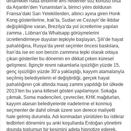
dinamikler hatta birbirine ters nedenler söz konusu olsa
da Arjantin’den Yunanistan’a, birinci yılını dolduran
Fransa’daki Sarı Yeleklilerden, altıncı ayına giren Honk
Kong gösterilerine, Irak’ta, Sudan ve Cezayir’de iktidar
değişikliğine varan, Brezilya’da yol ücretlerine yapılan
zamma , Lübnan’da Whatsapp görüşmelerini
ücretlendirmeye duyulan tepkiyle başlayan, Şili’de hayat
pahalılığına, Rusya’da yerel seçimler öncesi baskılara,
İran’da ise en son benzin zammına tepki olarak ortaya
çıkan gösteriler bu dönemin en dikkat çeken küresel
gelişmesi. İlginçtir resmi rakamlarla işsizliğin yüzde 15,
genç işsizliğin yüzde 30’a yaklaştığı, kayyım atamalarıyla
seçilmiş belediyelerin el değiştirdiği, gerçek hayat
pahalılığının çok altında maaş zammı yapıldığı bir ülkede
2013’ten bu yana kitlesel gösteri yapılamıyor. Sokağa
çıkmak, Soma madencileri, çevreciler, KHK mağdurları,
kayyım atanan belediyelerde iradelerine el konmuş
seçmenler de dahil olmak üzere son derece maliyetli
hale gelmiş durumda. Adı konmadan yürütülen bu istikrar
tedbirleri dönemini şu anki koşullarda Erdoğan yönetimi
dışında toplumun bir kesimini adeta hipnotize ederek,