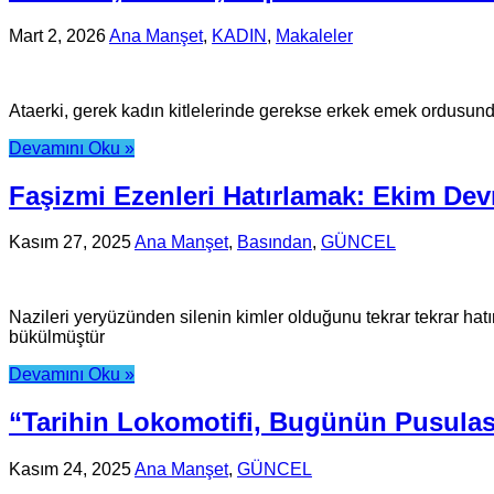
Mart 2, 2026
Ana Manşet
,
KADIN
,
Makaleler
Ataerki, gerek kadın kitlelerinde gerekse erkek emek ordusund
Devamını Oku »
Faşizmi Ezenleri Hatırlamak: Ekim Devr
Kasım 27, 2025
Ana Manşet
,
Basından
,
GÜNCEL
Nazileri yeryüzünden silenin kimler olduğunu tekrar tekrar hatır
bükülmüştür
Devamını Oku »
“Tarihin Lokomotifi, Bugünün Pusulası
Kasım 24, 2025
Ana Manşet
,
GÜNCEL