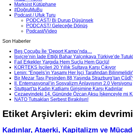
Marksist Kütüphane
#DoğruMuBu
Podcast / Ufuk Turu
PODCAST/ Bi Durup Düşünsek
PODCAST/ Geleceğe Dönüş
Podcast/Video
Son Haberler
Beş Çocuğu İle ‘Deport Kampı’nda…
İsviçre’nin İade Ettiği Bahar Yalçınkaya Türkiye’de Tutuk
Fail Erkekler Yargıda Hem Suçlu Hem Güçlü!
KORTEKS İşçileri 20 Yıllık Sultaya Karşı Çıkıyor
Lenin: “Engels’in Yaşamı Her İşçi Tarafından Bilinmelidir
Bir Mezar Taşı Peşinden 88 Yaşında Strazburg’tan Cûdî
II. Enternasyonal’in Sosyalizm Anlayışının 2.0 Versiyonu
Stuttgart’ta Kadın Katliamı Girişimine Karşı Kadınlar
Cezaevindeki 14. Gününde Özcan Aksu İşkenceyle mi Ka
NATO Tutsakları Serbest Bırakılsın!
Etiket Arşivleri:
ekim devrimi
Kadınlar, Ataerki, Kapitalizm ve Mücad