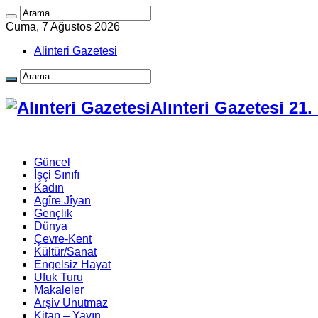
Cuma, 7 Ağustos 2026
Alinteri Gazetesi
Alınteri Gazetesi 21
Güncel
İşçi Sınıfı
Kadın
Agîre Jîyan
Gençlik
Dünya
Çevre-Kent
Kültür/Sanat
Engelsiz Hayat
Ufuk Turu
Makaleler
Arşiv Unutmaz
Kitap – Yayın