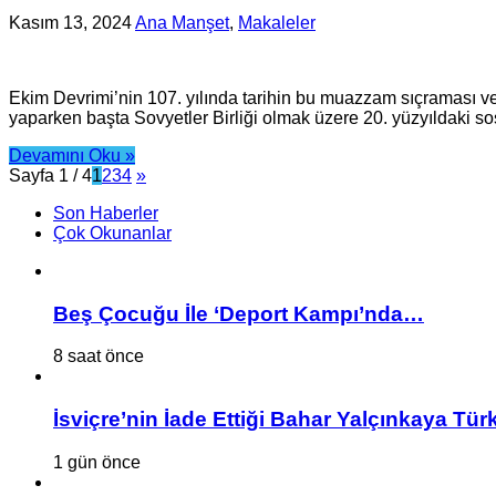
Kasım 13, 2024
Ana Manşet
,
Makaleler
Ekim Devrimi’nin 107. yılında tarihin bu muazzam sıçraması v
yaparken başta Sovyetler Birliği olmak üzere 20. yüzyıldaki sos
Devamını Oku »
Sayfa 1 / 4
1
2
3
4
»
Son Haberler
Çok Okunanlar
Beş Çocuğu İle ‘Deport Kampı’nda…
8 saat önce
İsviçre’nin İade Ettiği Bahar Yalçınkaya Tür
1 gün önce