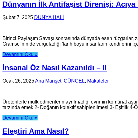
Dünyanın İlk Antifaşist Direnişi: Acıy
Şubat 7, 2025
DÜNYA HALİ
Birinci Paylaşım Savaşı sonrasında dünyada esen rüzgarlar, zam
Gramsci'nin de vurguladığı 'tarih boyu insanların kendilerini içe
Devamını Oku »
İnsanal Öz Nasıl Kazanıldı – II
Ocak 26, 2025
Ana Manşet
,
GÜNCEL
,
Makaleler
Üretenlerle mülk edinenlerin ayrılmadığı evrimin komünal aşa
tarzında emek 2- Doğanın kolektif sahiplenilmesi 3- Eşitlik 4-
Devamını Oku »
Eleştiri Ama Nasıl?