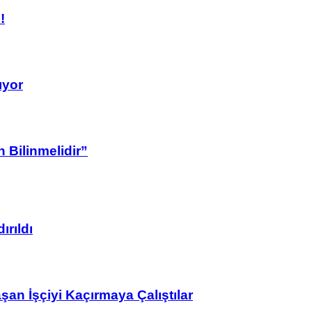
!
ıyor
 Bilinmelidir”
ırıldı
n İşçiyi Kaçırmaya Çalıştılar