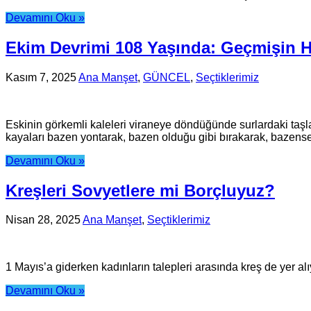
Devamını Oku »
Ekim Devrimi 108 Yaşında: Geçmişin 
Kasım 7, 2025
Ana Manşet
,
GÜNCEL
,
Seçtiklerimiz
Eskinin görkemli kaleleri viraneye döndüğünde surlardaki taşla
kayaları bazen yontarak, bazen olduğu gibi bırakarak, bazense ü
Devamını Oku »
Kreşleri Sovyetlere mi Borçluyuz?
Nisan 28, 2025
Ana Manşet
,
Seçtiklerimiz
1 Mayıs’a giderken kadınların talepleri arasında kreş de yer al
Devamını Oku »