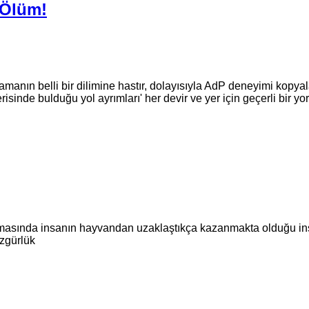
a Ölüm!
anın belli bir dilimine hastır, dolayısıyla AdP deneyimi kopyalan
risinde bulduğu yol ayrımları' her devir ve yer için geçerli bir y
masında insanın hayvandan uzaklaştıkça kazanmakta olduğu insan
Özgürlük