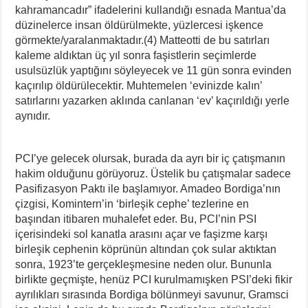
kahramancadır” ifadelerini kullandığı esnada Mantua’da
düzinelerce insan öldürülmekte, yüzlercesi işkence
görmekte/yaralanmaktadır.(4) Matteotti de bu satırları
kaleme aldıktan üç yıl sonra faşistlerin seçimlerde
usulsüzlük yaptığını söyleyecek ve 11 gün sonra evinden
kaçırılıp öldürülecektir. Muhtemelen ‘evinizde kalın’
satırlarını yazarken aklında canlanan ‘ev’ kaçırıldığı yerle
aynıdır.
PCI’ye gelecek olursak, burada da ayrı bir iç çatışmanın
hakim olduğunu görüyoruz. Üstelik bu çatışmalar sadece
Pasifizasyon Paktı ile başlamıyor. Amadeo Bordiga’nın
çizgisi, Komintern’in ‘birleşik cephe’ tezlerine en
başından itibaren muhalefet eder. Bu, PCI’nin PSI
içerisindeki sol kanatla arasını açar ve faşizme karşı
birleşik cephenin köprünün altından çok sular aktıktan
sonra, 1923’te gerçekleşmesine neden olur. Bununla
birlikte geçmişte, henüz PCI kurulmamışken PSI’deki fikir
ayrılıkları sırasında Bordiga bölünmeyi savunur, Gramsci