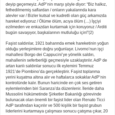
deyip geçemeyiz. AdP’nin marşı şöyle diyor: “Biz halkız,
fethedilmemiş saflardan / onların yakalarında kara
alevler var / Bizler kutsal ve kudretli olan güç arkamızda
hareket ediyoruz / Ölüme ölüm, acıya ölüm (…) İşçiyi
ezilmeden ve enkazdan kurtarmak için koruyoruz / Arditi
bugün savaşıyor, başkalarının mutluluğu için!”(2)
Faşist saldırılar, 1921 baharında emek hareketinin yoğun
olduğu yerleşimlere doğru yoğunlaşır. Livorno’nun işçi
mahallesi Borgo dei Cappucini’ye yönelik saldırı,
mahallenin seferberliği geçmesiyle uzaklaştırılır. AdP de
artan kanlı saldırılar sonucu ilk eylemini Temmuz
1921’de Piombino’da gerçekleştirir. Faşist toplanma
yerini kuşatma altına alır ve haftalarca sokaklar AdP’nin
kontrolünde kalır. Bunun haricinde en çok ses getiren
eylemlerinden biri Saranza’da düzenlenir. İleride daha
Mussolini hükümetinde Şirketler Bakanlığı görevinde
bulunacak olan önemli bir faşist lider olan Renato Ticci
AdP tarafından kaçırılır ve 500 kişilik bir faşist grubun
liderlerini kurtarmaya çalışması sonucu çatışma çıkar, 20