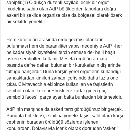
sahiptir.(1) Oldukça düzenli sayılabilecek bir örgüt
modeline sahip olan AdP bölüklerden taburlara doğru
askeri bir şekilde organize olsa da bölgesel olarak özerk
bir şekilde yönetilir.
Hem kurucuları arasında ordu geçmişi olanların
bulunması hem de paramiliter yapısı nedeniyle AdP, -her
ne kadar siyah kıyafetleri tercih etmese de- belli başlı
askeri sembolleri kullanır. Mesela örgütün arması
başında defne dalları bulunan bir kurukafanın dişlerinde
tuttuğu hançerdir. Buna karşın yerel örgütlerin kullandığı
sancaklardan kimileri zaman içerisinde daha fazla öne
çıkar. Civitavecchia ekibince kullanılan ve faşistlerin
sembolü olan, kökeni Etrüsklere kadar giden güç
sembolü faces’i parçalayan balta bunlardan bir tanesidir.
AdP’nin marşında da askeri tarzı gördüğümüz bir gerçek.
Bununla birlikte işçi sınıfına yönelik faşist saldırılara karşı
cephenin buradan örüldüğü sözlerde işlenen
konulardan. Dolayısıyla içerik olarak doğrudan ‘askeri’