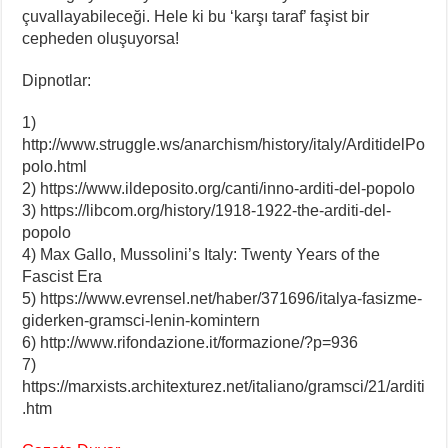
çuvallayabileceği. Hele ki bu ‘karşı taraf’ faşist bir
cepheden oluşuyorsa!
Dipnotlar:
1)
http://www.struggle.ws/anarchism/history/italy/ArditidelPo
polo.html
2) https://www.ildeposito.org/canti/inno-arditi-del-popolo
3) https://libcom.org/history/1918-1922-the-arditi-del-
popolo
4) Max Gallo, Mussolini’s Italy: Twenty Years of the
Fascist Era
5) https://www.evrensel.net/haber/371696/italya-fasizme-
giderken-gramsci-lenin-komintern
6) http://www.rifondazione.it/formazione/?p=936
7)
https://marxists.architexturez.net/italiano/gramsci/21/arditi
.htm