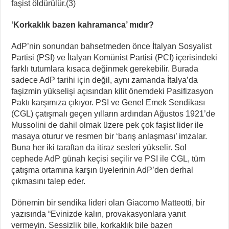
faşist öldürülür.(3)
‘Korkaklık bazen kahramanca’ mıdır?
AdP’nin sonundan bahsetmeden önce İtalyan Sosyalist
Partisi (PSI) ve İtalyan Komünist Partisi (PCI) içerisindeki
farklı tutumlara kısaca değinmek gerekebilir. Burada
sadece AdP tarihi için değil, aynı zamanda İtalya’da
faşizmin yükselişi açısından kilit önemdeki Pasifizasyon
Paktı karşımıza çıkıyor. PSI ve Genel Emek Sendikası
(CGL) çatışmalı geçen yılların ardından Ağustos 1921’de
Mussolini de dahil olmak üzere pek çok faşist lider ile
masaya oturur ve resmen bir ‘barış anlaşması’ imzalar.
Buna her iki taraftan da itiraz sesleri yükselir. Sol
cephede AdP günah keçisi seçilir ve PSI ile CGL, tüm
çatışma ortamına karşın üyelerinin AdP’den derhal
çıkmasını talep eder.
Dönemin bir sendika lideri olan Giacomo Matteotti, bir
yazısında “Evinizde kalın, provakasyonlara yanıt
vermeyin. Sessizlik bile, korkaklık bile bazen