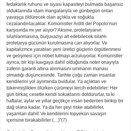
fedakarlık ruhunu ve siyasi kapasiteyi bulmada başarısız
olduklarında idam mangalarıyla ve günbegün onları
yavaşça öldürecek olan açlıkla ve soğukla
cezalandırılacaklar. Komünistler Arditi del Popolo’nun
karşısında mı yer alıyor? Aksine, proletaryanın
silahlanmasına, burjuvaziyi alt edebilecek silahlı
proletarya gücünün kurulmasına can atıyorlar. Ve
kapitalizmce yaratılan yeni üretici güçlerin örgütlenmesi
ve gelişmesi için nöbet tutmayı arzuluyorlar. Komünistler
ayrıca, bir kişi kavgaya dahil olduğunda noter onayıyla
zaferin garanti altına alınmasını ummanın manası
olmadığı düşüncesinde. Tarihte çoğu zaman insanlar
kendilerini yol ayrımında buldular. Ya açlıktan ve
tükenmişlikten ölürken çürümeyi tercih edebilirler: Her
gün birkaç cesetle kendi sokaklarını doldururlar, ta ki
haftalar, aylar ve yıllar geçtikçe insan bedenleri birikip bir
dağ olana kadar. Ya da her şeyi riske atabilirler,
yaşamları dahil! Ve kendilerini topyekün savaşın
içerisine bırakabilirler (…)”(7)