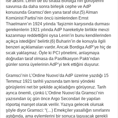
ise aksini. Lenin de bu sırada Bordiga’nın görüşlerini
savunsa da daha sonra birleşik cephe ve AdP
konusunda Gramsci’den yana taraf olur.(5) Alman
Komünist Partisi’nin öncü isimlerinden Ernst
Thaelmann’ın 1924 yılında ‘faşizmin karşısında durması
gerekenlerin 1921 yılında AdP hareketiyle birlikle mevzi
kazanmayı reddettiğini oysa Lenin’in bunu kendilerinden
açıkça istediğini’ belirtir.(6) Buharin’in de konuyla ilgili
benzeri açıklamaları vardır. Ancak Bordiga AdP’ye hiç de
sıcak yaklaşmaz. Öyle ki PCI yönetimi, anlaşmaya
doğrudan taraf olmasa da Pasifikasyon Paktı’ndan
günler sonra üyelerinin AdP’yi terk ettiğini duyurur.
Gramsci’nin L’Ordine Nuovo’da AdP üzerine yazdığı 15
Temmuz 1921 tarihli yazısında tam tersi yöndeki
görüşlerini net bir şekilde açıkladığını görüyoruz. Tarih
ayrıca önemli, çünkü L’Ordine Nuovo’da Gramsci’nin
yazısından üç gün önce Argo Secondari ile yapılan
röportaj manşet olarak verilir. Yazıya gelecek olursak
şöyle diyor Gramsci: “(…) Emekçiler yasallığın sınırlarını
aştığında, ama eylemlerini bir sonuca taşıyacak gerekli