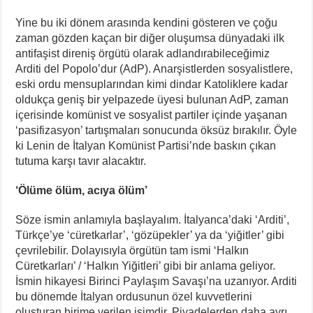
Yine bu iki dönem arasında kendini gösteren ve çoğu
zaman gözden kaçan bir diğer oluşumsa dünyadaki ilk
antifaşist direniş örgütü olarak adlandırabileceğimiz
Arditi del Popolo’dur (AdP). Anarşistlerden sosyalistlere,
eski ordu mensuplarından kimi dindar Katoliklere kadar
oldukça geniş bir yelpazede üyesi bulunan AdP, zaman
içerisinde komünist ve sosyalist partiler içinde yaşanan
‘pasifizasyon’ tartışmaları sonucunda öksüz bırakılır. Öyle
ki Lenin de İtalyan Komünist Partisi’nde baskın çıkan
tutuma karşı tavır alacaktır.
‘Ölüme ölüm, acıya ölüm’
Söze ismin anlamıyla başlayalım. İtalyanca’daki ‘Arditi’,
Türkçe’ye ‘cüretkarlar’, ‘gözüpekler’ ya da ‘yiğitler’ gibi
çevrilebilir. Dolayısıyla örgütün tam ismi ‘Halkın
Cüretkarları’ / ‘Halkın Yiğitleri’ gibi bir anlama geliyor.
İsmin hikayesi Birinci Paylaşım Savaşı’na uzanıyor. Arditi
bu dönemde İtalyan ordusunun özel kuvvetlerini
oluşturan birime verilen isimdir. Piyadelerden daha ayrı