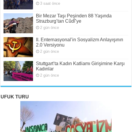
3 saat önce
Bir Mezar Taşı Peşinden 88 Yaşında
Strazburg’tan Cûdî’ye
2 gün önce
II. Enternasyonal’in Sosyalizm Anlayışının
2.0 Versiyonu
2 gün önce
Stuttgart’ta Kadın Katliamı Girişimine Karşı
Kadınlar
2 gün önce
UFUK TURU