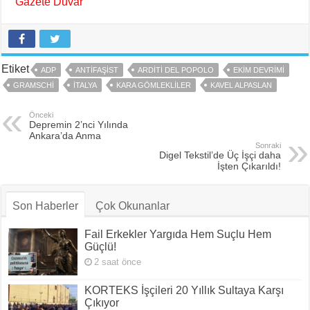
Gazete Duvar
Etiket
ADP
ANTIFAŞIST
ARDITI DEL POPOLO
EKIM DEVRIMI
GRAMSCHI
ITALYA
KARA GÖMLEKLILER
KAVEL ALPASLAN
Önceki
Depremin 2’nci Yılında
Ankara’da Anma
Sonraki
Digel Tekstil’de Üç İşçi daha
İşten Çıkarıldı!
Son Haberler
Çok Okunanlar
Fail Erkekler Yargıda Hem Suçlu Hem
Güçlü!
2 saat önce
KORTEKS İşçileri 20 Yıllık Sultaya Karşı
Çıkıyor