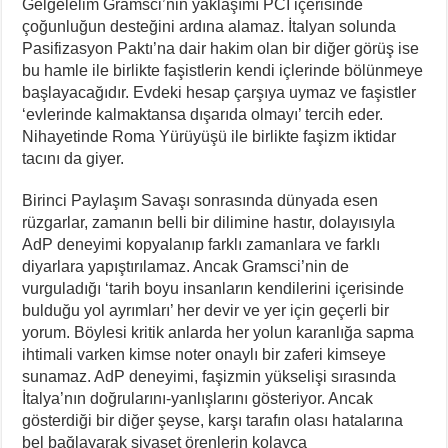
Gelgelelim Gramsci’nin yaklaşımı PCI içerisinde
çoğunluğun desteğini ardına alamaz. İtalyan solunda
Pasifizasyon Paktı’na dair hakim olan bir diğer görüş ise
bu hamle ile birlikte faşistlerin kendi içlerinde bölünmeye
başlayacağıdır. Evdeki hesap çarşıya uymaz ve faşistler
‘evlerinde kalmaktansa dışarıda olmayı’ tercih eder.
Nihayetinde Roma Yürüyüşü ile birlikte faşizm iktidar
tacını da giyer.
Birinci Paylaşım Savaşı sonrasında dünyada esen
rüzgarlar, zamanın belli bir dilimine hastır, dolayısıyla
AdP deneyimi kopyalanıp farklı zamanlara ve farklı
diyarlara yapıştırılamaz. Ancak Gramsci’nin de
vurguladığı ‘tarih boyu insanların kendilerini içerisinde
bulduğu yol ayrımları’ her devir ve yer için geçerli bir
yorum. Böylesi kritik anlarda her yolun karanlığa sapma
ihtimali varken kimse noter onaylı bir zaferi kimseye
sunamaz. AdP deneyimi, faşizmin yükselişi sırasında
İtalya’nın doğrularını-yanlışlarını gösteriyor. Ancak
gösterdiği bir diğer şeyse, karşı tarafın olası hatalarına
bel bağlayarak siyaset örenlerin kolayca