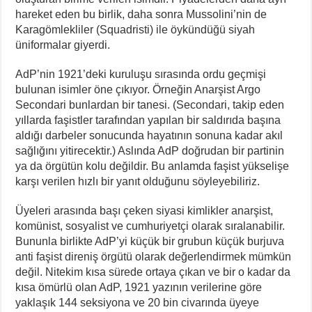
hareket eden bu birlik, daha sonra Mussolini’nin de
Karagömlekliler (Squadristi) ile öykündüğü siyah
üniformalar giyerdi.
AdP’nin 1921’deki kuruluşu sırasında ordu geçmişi
bulunan isimler öne çıkıyor. Örneğin Anarşist Argo
Secondari bunlardan bir tanesi. (Secondari, takip eden
yıllarda faşistler tarafından yapılan bir saldırıda başına
aldığı darbeler sonucunda hayatının sonuna kadar akıl
sağlığını yitirecektir.) Aslında AdP doğrudan bir partinin
ya da örgütün kolu değildir. Bu anlamda faşist yükselişe
karşı verilen hızlı bir yanıt olduğunu söyleyebiliriz.
Üyeleri arasında başı çeken siyasi kimlikler anarşist,
komünist, sosyalist ve cumhuriyetçi olarak sıralanabilir.
Bununla birlikte AdP’yi küçük bir grubun küçük burjuva
anti faşist direniş örgütü olarak değerlendirmek mümkün
değil. Nitekim kısa sürede ortaya çıkan ve bir o kadar da
kısa ömürlü olan AdP, 1921 yazının verilerine göre
yaklaşık 144 seksiyona ve 20 bin civarında üyeye