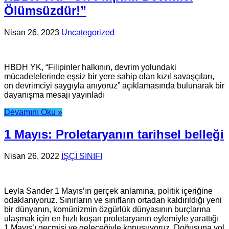
Ölümsüzdür!”
Nisan 26, 2023
Uncategorized
HBDH YK, “Filipinler halkının, devrim yolundaki
mücadelelerinde eşsiz bir yere sahip olan kızıl savaşçıları,
on devrimciyi saygıyla anıyoruz” açıklamasında bulunarak bir
dayanışma mesajı yayınladı
Devamını Oku »
1 Mayıs: Proletaryanın tarihsel belleği
Nisan 26, 2022
İŞÇİ SINIFI
Leyla Sander 1 Mayıs’ın gerçek anlamına, politik içeriğine
odaklanıyoruz. Sınırların ve sınıfların ortadan kaldırıldığı yeni
bir dünyanın, komünizmin özgürlük dünyasının burçlarına
ulaşmak için en hızlı koşan proletaryanın eylemiyle yarattığı
1 Mayıs’ı geçmişi ve geleceğiyle konuşuyoruz. Doğuşuna yol