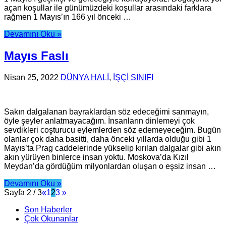
açan koşullar ile günümüzdeki koşullar arasındaki farklara
rağmen 1 Mayıs’ın 166 yıl önceki …
Devamını Oku »
Mayıs Faslı
Nisan 25, 2022
DÜNYA HALİ
,
İŞÇİ SINIFI
Sakın dalgalanan bayraklardan söz edeceğimi sanmayın,
öyle şeyler anlatmayacağım. İnsanların dinlemeyi çok
sevdikleri coşturucu eylemlerden söz edemeyeceğim. Bugün
olanlar çok daha basitti, daha önceki yıllarda olduğu gibi 1
Mayıs’ta Prag caddelerinde yükselip kırılan dalgalar gibi akın
akın yürüyen binlerce insan yoktu. Moskova’da Kızıl
Meydan’da gördüğüm milyonlardan oluşan o eşsiz insan …
Devamını Oku »
Sayfa 2 / 3
«
1
2
3
»
Son Haberler
Çok Okunanlar