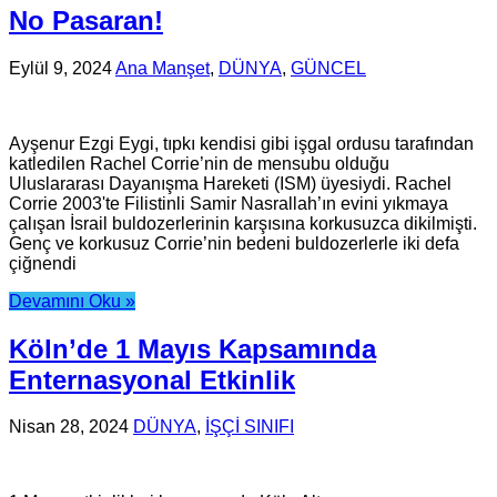
No Pasaran!
Eylül 9, 2024
Ana Manşet
,
DÜNYA
,
GÜNCEL
Ayşenur Ezgi Eygi, tıpkı kendisi gibi işgal ordusu tarafından
katledilen Rachel Corrie’nin de mensubu olduğu
Uluslararası Dayanışma Hareketi (ISM) üyesiydi. Rachel
Corrie 2003'te Filistinli Samir Nasrallah’ın evini yıkmaya
çalışan İsrail buldozerlerinin karşısına korkusuzca dikilmişti.
Genç ve korkusuz Corrie’nin bedeni buldozerlerle iki defa
çiğnendi
Devamını Oku »
Köln’de 1 Mayıs Kapsamında
Enternasyonal Etkinlik
Nisan 28, 2024
DÜNYA
,
İŞÇİ SINIFI