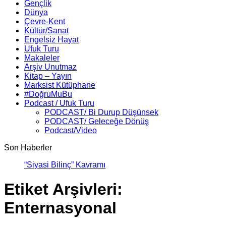
Gençlik
Dünya
Çevre-Kent
Kültür/Sanat
Engelsiz Hayat
Ufuk Turu
Makaleler
Arşiv Unutmaz
Kitap – Yayın
Marksist Kütüphane
#DoğruMuBu
Podcast / Ufuk Turu
PODCAST/ Bi Durup Düşünsek
PODCAST/ Geleceğe Dönüş
Podcast/Video
Son Haberler
“Siyasi Bilinç” Kavramının Unsurla
Etiket Arşivleri:
Enternasyonal