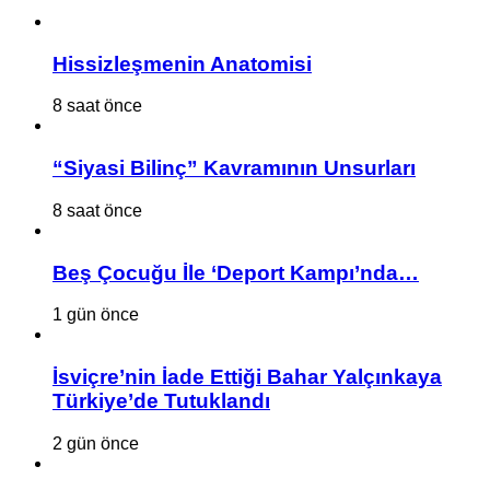
Hissizleşmenin Anatomisi
8 saat önce
“Siyasi Bilinç” Kavramının Unsurları
8 saat önce
Beş Çocuğu İle ‘Deport Kampı’nda…
1 gün önce
İsviçre’nin İade Ettiği Bahar Yalçınkaya
Türkiye’de Tutuklandı
2 gün önce