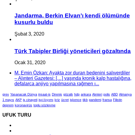
Jandarma, Berkin Elvan’ı kendi ölümünde
kusurlu buldu
Şubat 3, 2020
Türk Tabipler Birliği yöneticileri gözaltında
Ocak 31, 2020
M. Emin Özkan: Ayakta zor duran bedenini salıverdiler
– Alınteri Gazetesi: […] yaşında kronik kalp hastalığına,
defalarca anjiyo yapılmasına rağmen ı...
grev
Yaşanacak Dünya
inşaat-iş
Direniş
gözaltı
hdp
ankara
Alınteri
polis
ABD
Almanya
1 mayıs
AKP
iş cinayeti
işçi kıyımı
kriz
ücret
işkence
tikb
pandemi
fransa
Filistin
deprem
koronavirüs
toplu sözleşme
UFUK TURU