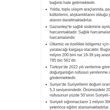
bağımlı hale getirmektedir.
Yolda, toplu ulaşım araçlarında, p
kültürlerini, alışkanlıklarını olduğ
alanını daraltmaktadırlar.
Gaziantep’te sağlık sistemine ayrıl
harcanmaktadır. Sağlık harcamaları
harcamalarıdır.
Ülkemiz ve özellikle bölgemiz içi
yaratacağı kargaşa olacaktır. Bugün
milyon 200 bini ise 19-39 yaş aras
785 bin 561’dir.
Türkiye’de 2022 yılı verilerine gör
doğurganlığın nüfusun yenilenme dü
göstermektedir.
Suriye’de Suriyelilerin doğum oranı
5,3 seviyesindedir. Önümüzdeki 20
nüfusunun yüzde 50’sinin Suriyeli 
Suriyeli sığınmacıların 1 milyon 30
yeterince eğitim alamamaktadırlar. 