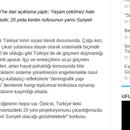
”ne dair açıklama yaptı:: Yaşam çekilmez hale
“S
dir; 20 yılda kentin nüfusunun yarısı Suriyeli
Be
Türkiye’sinin siyasi trendi durumunda. Çoğu kez,
İs
a çıkan yalanlara dayalı olarak sistematik biçimde
Tü
ABD’de olduğu gibi Türkiye’de de göçmen düşmanlığı
mli aparat. İşçi ve emekçilerin ucuz göçmen
kleri, artan hayat pahalılığı konusunda bile
Fa
Gü
epkilerin sisteme yönelmesini engellemekte nasıl
rkçı-kafatasçı reflekslerle “demografik yapı
da” denilerek hangi toplumsal korkulara oynanıp
taların kaşındığı ortada.
UF
öğelerin hepsi var. Öyle ki, Türkiye’deki
“Önümüzdeki 20 yılın projeksiyonunu çıkardığımızda
n Suriyeli olacağı görülmektedir” korkusu