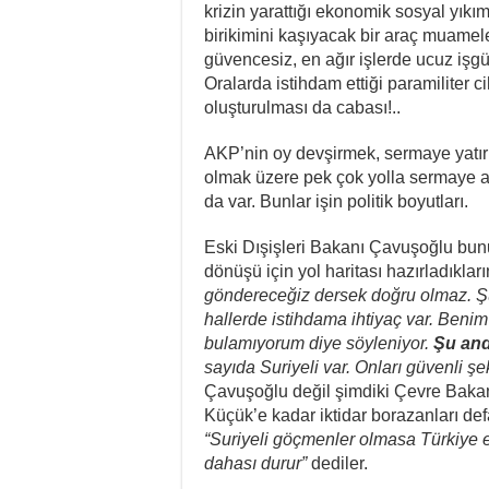
krizin yarattığı ekonomik sosyal yıkımı
birikimini kaşıyacak bir araç muame
güvencesiz, en ağır işlerde ucuz işgü
Oralarda istihdam ettiği paramiliter ci
oluşturulması da cabası!..
AKP’nin oy devşirmek, sermaye yatırım
olmak üzere pek çok yolla sermaye ak
da var. Bunlar işin politik boyutları.
Eski Dışişleri Bakanı Çavuşoğlu bunu 
dönüşü için yol haritası hazırladıkla
göndereceğiz dersek doğru olmaz. Şu
hallerde istihdama ihtiyaç var. Ben
bulamıyorum diye söyleniyor.
Şu and
sayıda Suriyeli var. Onları güvenli ş
Çavuşoğlu değil şimdiki Çevre Baka
Küçük’e kadar iktidar borazanları def
“Suriyeli göçmenler olmasa Türkiye 
dahası durur”
dediler.