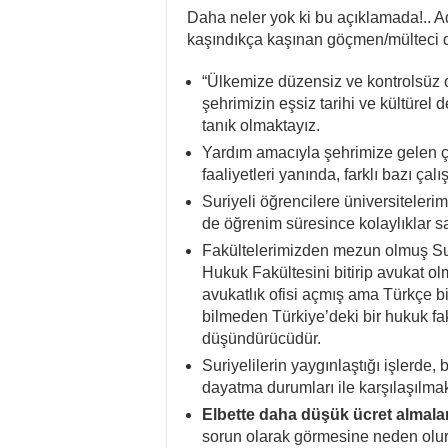
Daha neler yok ki bu açıklamada!.. A
kaşındıkça kaşınan göçmen/mülteci 
“Ülkemize düzensiz ve kontrolsüz 
şehrimizin eşsiz tarihi ve kültürel 
tanık olmaktayız.
Yardım amacıyla şehrimize gelen ç
faaliyetleri yanında, farklı bazı ça
Suriyeli öğrencilere üniversiteler
de öğrenim süresince kolaylıklar s
Fakültelerimizden mezun olmuş Sur
Hukuk Fakültesini bitirip avukat o
avukatlık ofisi açmış ama Türkçe b
bilmeden Türkiye’deki bir hukuk f
düşündürücüdür.
Suriyelilerin yaygınlaştığı işlerde,
dayatma durumları ile karşılaşılmak
Elbette daha düşük ücret almalar
sorun olarak görmesine neden olurk