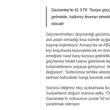
Gaziantep’te 41 STK “Suriye göçü
gelmekte, halkımız feveran etmekte
olacak!
Göçmen/mülteci düşmanlığı günümüz 
aslı astarı olmadığı kısa sürede açığ
kaşınıp kışkırtılıyor. Avrupa’da ve 
kriz koşullarda bulunabilecek en öne
emeğiyle nasıl karşı karşıya getirildi
göçmenler hedef haline getirilerek t
kullanıldıklarını yaşayıp görüyoruz. I
değişiyor”, “kültürümüz tehlike altın
tarihsel hafızadaki hangi karanlık nok
Sözünü ettiğimiz ırkçı açıklamada bu 
Suriyelilerin doğum oranına atıfla, 
Gaziantep’in nüfusunun yüzde 50’sini
yaratılmak isteniyor.