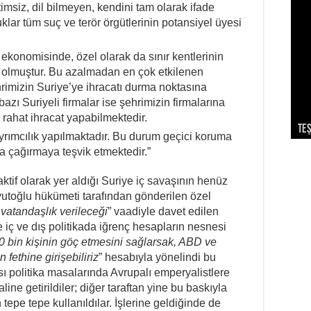
timsiz, dil bilmeyen, kendini tam olarak ifade
lar tüm suç ve terör örgütlerinin potansiyel üyesi
 ekonomisinde, özel olarak da sınır kentlerinin
olmuştur. Bu azalmadan en çok etkilenen
ehrimizin Suriye’ye ihracatı durma noktasına
bazı Suriyeli firmalar ise şehrimizin firmalarına
 rahat ihracat yapabilmektedir.
Teş
So
Dev
Ek
Par
ayrımcılık yapılmaktadır. Bu durum geçici koruma
ya çağırmaya teşvik etmektedir.”
 aktif olarak yer aldığı Suriye iç savaşının henüz
toğlu hükümeti tarafından gönderilen özel
vatandaşlık verileceği
” vaadiyle davet edilen
iç ve dış politikada iğrenç hesapların nesnesi
0 bin kişinin göç etmesini sağlarsak, ABD ve
 fethine girişebiliriz
” hesabıyla yönelindi bu
sı politika masalarında Avrupalı emperyalistlere
ine getirildiler; diğer taraftan yine bu baskıyla
n tepe tepe kullanıldılar. İşlerine geldiğinde de