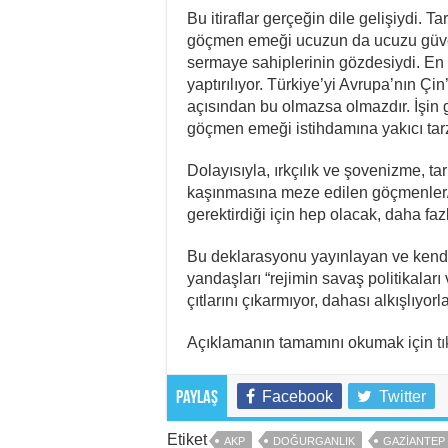
Bu itiraflar gerçeğin dile gelişiydi.
göçmen emeği ucuzun da ucuzu güve
sermaye sahiplerinin gözdesiydi. En 
yaptırılıyor. Türkiye’yi Avrupa’nın Çi
açısından bu olmazsa olmazdır. İşin 
göçmen emeği istihdamına yakıcı tar
Dolayısıyla, ırkçılık ve şovenizme, tar
kaşınmasına meze edilen göçmenler/m
gerektirdiği için hep olacak, daha faz
Bu deklarasyonu yayınlayan ve kendi
yandaşları “rejimin savaş politikalar
çıtlarını çıkarmıyor, dahası alkışlıyor
Açıklamanın tamamını okumak için
t
Facebook
Twitter
Paylaş
Etiket
AKP
DOĞURGANLIK
GAZIANTEP