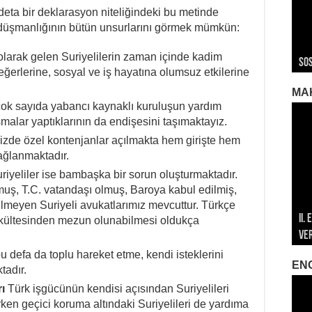
deta bir deklarasyon niteliğindeki bu metinde
düşmanlığının bütün unsurlarını görmek mümkün:
ROJ
ROJ
Roj
olarak gelen Suriyelilerin zaman içinde kadim
Sos
Ger
Ger
Ger
Roj
değerlerine, sosyal ve iş hayatına olumsuz etkilerine
MA
ok sayıda yabancı kaynaklı kuruluşun yardım
lışmalar yaptıklarının da endişesini taşımaktayız.
imizde özel kontenjanlar açılmakta hem girişte hem
ağlanmaktadır.
iyeliler ise bambaşka bir sorun oluşturmaktadır.
lmuş, T.C. vatandaşı olmuş, Baroya kabul edilmiş,
ilmeyen Suriyeli avukatlarımız mevcuttur. Türkçe
II.
196
196
akültesinden mezun olunabilmesi oldukça
Ve
Öze
Mar
Met
Met
 bu defa da toplu hareket etme, kendi isteklerini
EN
tadır.
ı
Türk işgücünün kendisi açısından Suriyelileri
en geçici koruma altındaki Suriyelileri de yardıma