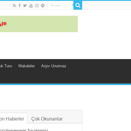
uk Turu
Makaleler
Arşiv Unutmaz
on Haberler
Çok Okunanlar
ssizleşmenin Anatomisi