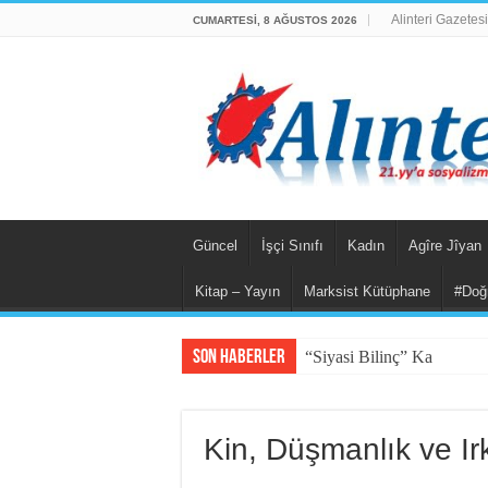
Alinteri Gazetesi
CUMARTESI, 8 AĞUSTOS 2026
Güncel
İşçi Sınıfı
Kadın
Agîre Jîyan
Kitap – Yayın
Marksist Kütüphane
#Doğ
Son Haberler
“Siyasi Bilinç” Kavramını
Kin, Düşmanlık ve Ir