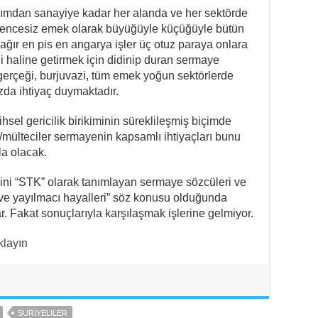
 Tarımdan sanayiye kadar her alanda ve her sektörde
ncesiz emek olarak büyüğüyle küçüğüyle bütün
ağır en pis en angarya işler üç otuz paraya onlara
n’i haline getirmek için didinip duran sermaye
gerçeği, burjuvazi, tüm emek yoğun sektörlerde
zda ihtiyaç duymaktadır.
ihsel gericilik birikiminin süreklileşmiş biçimde
ülteciler sermayenin kapsamlı ihtiyaçları bunu
la olacak.
ni “STK” olarak tanımlayan sermaye sözcüleri ve
ı ve yayılmacı hayalleri” söz konusu olduğunda
lar. Fakat sonuçlarıyla karşılaşmak işlerine gelmiyor.
ıklayın
SURIYELILER