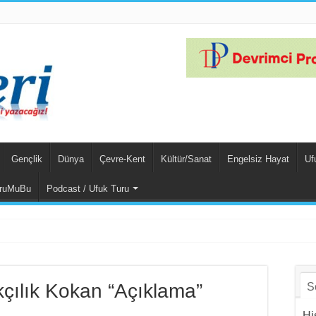
Gençlik
Dünya
Çevre-Kent
Kültür/Sanat
Engelsiz Hayat
Uf
ruMuBu
Podcast / Ufuk Turu
n Unsurları
kçılık Kokan “Açıklama”
S
Hi