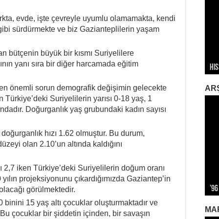
arkta, evde, işte çevreyle uyumlu olamamakta, kendi
u gibi sürdürmekte ve biz Gazianteplilerin yaşam
an bütçenin büyük bir kısmı Suriyelilere
“Ta
Sağ
nın yanı sıra bir diğer harcamada eğitim
His
Me
İkl
Sa
İti
n en önemli sorun demografik değişimin gelecekte
AR
 Türkiye’deki Suriyelilerin yarısı 0-18 yaş, 1
ındadır. Doğurganlık yaş grubundaki kadın sayısı
e doğurganlık hızı 1.62 olmuştur. Bu durum,
zeyi olan 2.10’un altında kaldığını
 2,7 iken Türkiye’deki Suriyelilerin doğum oranı
 yılın projeksiyonunu çıkardığımızda Gaziantep’in
’96
Alm
Biz
12 
Kap
olacağı görülmektedir.
0 binini 15 yaş altı çocuklar oluşturmaktadır ve
MA
Bu çocuklar bir şiddetin içinden, bir savaşın