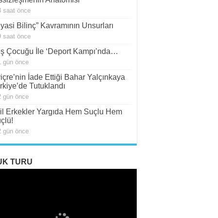
8 saat önce
iyasi Bilinç” Kavramının Unsurları
9 saat önce
ş Çocuğu İle ‘Deport Kampı’nda…
1 gün önce
viçre’nin İade Ettiği Bahar Yalçınkaya
rkiye’de Tutuklandı
2 gün önce
il Erkekler Yargıda Hem Suçlu Hem
çlü!
2 gün önce
UK TURU