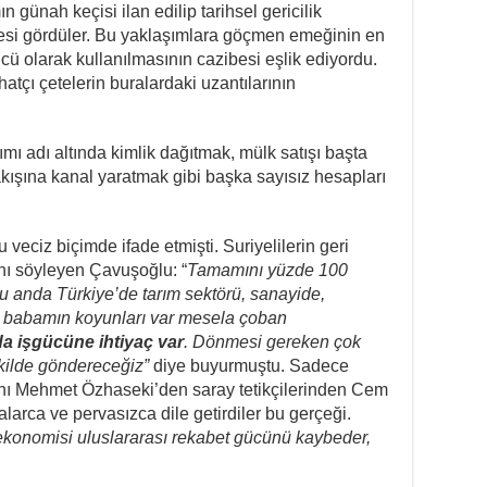
n günah keçisi ilan edilip tarihsel gericilik
lesi gördüler. Bu yaklaşımlara göçmen emeğinin en
cü olarak kullanılmasının cazibesi eşlik ediyordu.
hatçı çetelerin buralardaki uzantılarının
ı adı altında kimlik dağıtmak, mülk satışı başta
ışına kanal yaratmak gibi başka sayısız hesapları
veciz biçimde ifade etmişti. Suriyelilerin geri
rını söyleyen Çavuşoğlu: “
Tamamını yüzde 100
 anda Türkiye’de tarım sektörü, sanayide,
im babamın koyunları var mesela çoban
a işgücüne ihtiyaç var
. Dönmesi gereken çok
ekilde göndereceğiz”
diye buyurmuştu. Sadece
nı Mehmet Özhaseki’den saray tetikçilerinden Cem
alarca ve pervasızca dile getirdiler bu gerçeği.
ekonomisi uluslararası rekabet gücünü kaybeder,