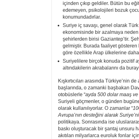
içinden çıkıp geldiler. Bütün bu eği
edemeyen, psikolojileri bozuk çocuk
konumundadırlar.
Suriye iç savaşı, genel olarak Türk
ekonomisinde bir azalmaya neden 
şehirlerden birisi Gaziantep’tir. Ş
gelmiştir. Burada faaliyet gösteren 
göre özellikle Arap ülkelerine daha
Suriyelilere birçok konuda pozitif 
altındakilerin akrabalarını da bura
Kışkırtıcıları arasında Türkiye’nin de
başlarında, o zamanki başbakan Davu
otobüslerle “
ayda 500 dolar maaş ve 
Suriyeli göçmenler, o günden bugüne 
olarak kullanılıyorlar. O zamanlar “
10
Avrupa’nın desteğini alarak Suriye’nin
politikaya. Sonrasında ise uluslarara
baskı oluşturacak bir şantaj unsuru hal
akıtılan milyarlarca euroluk fonlar içi