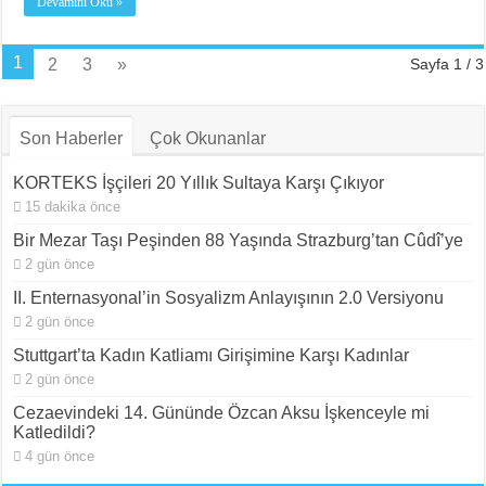
Devamını Oku »
1
2
3
»
Sayfa 1 / 3
Son Haberler
Çok Okunanlar
KORTEKS İşçileri 20 Yıllık Sultaya Karşı Çıkıyor
15 dakika önce
Bir Mezar Taşı Peşinden 88 Yaşında Strazburg’tan Cûdî’ye
2 gün önce
II. Enternasyonal’in Sosyalizm Anlayışının 2.0 Versiyonu
2 gün önce
Stuttgart’ta Kadın Katliamı Girişimine Karşı Kadınlar
2 gün önce
Cezaevindeki 14. Gününde Özcan Aksu İşkenceyle mi
Katledildi?
4 gün önce