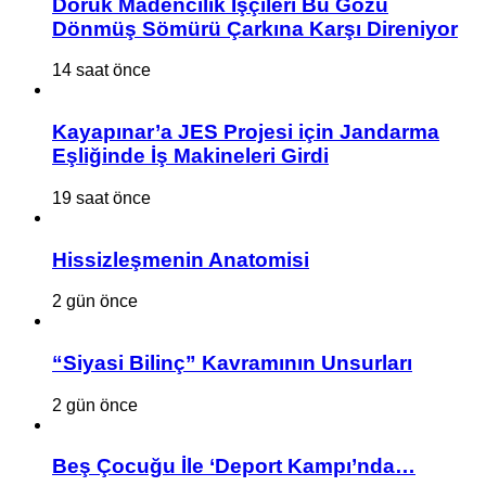
Doruk Madencilik İşçileri Bu Gözü
Dönmüş Sömürü Çarkına Karşı Direniyor
14 saat önce
Kayapınar’a JES Projesi için Jandarma
Eşliğinde İş Makineleri Girdi
19 saat önce
Hissizleşmenin Anatomisi
2 gün önce
“Siyasi Bilinç” Kavramının Unsurları
2 gün önce
Beş Çocuğu İle ‘Deport Kampı’nda…