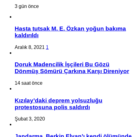
3 gün önce
Hasta tutsak M. E. Özkan yoğun bakıma
kaldırıldı
Aralık 8, 2021
1
Doruk Madencilik İşçileri Bu Gözü
Dönmüş Sömürü Çarkına Karşı Direniyor
14 saat önce
Kızılay’daki deprem yolsuzluğu
protestosuna polis saldırdı
Şubat 3, 2020
Jandarma, Berkin Elvan’ı kendi ölümünde