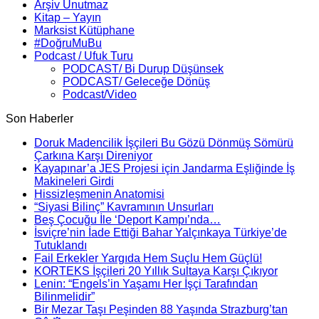
Arşiv Unutmaz
Kitap – Yayın
Marksist Kütüphane
#DoğruMuBu
Podcast / Ufuk Turu
PODCAST/ Bi Durup Düşünsek
PODCAST/ Geleceğe Dönüş
Podcast/Video
Son Haberler
Doruk Madencilik İşçileri Bu Gözü Dönmüş Sömürü
Çarkına Karşı Direniyor
Kayapınar’a JES Projesi için Jandarma Eşliğinde İş
Makineleri Girdi
Hissizleşmenin Anatomisi
“Siyasi Bilinç” Kavramının Unsurları
Beş Çocuğu İle ‘Deport Kampı’nda…
İsviçre’nin İade Ettiği Bahar Yalçınkaya Türkiye’de
Tutuklandı
Fail Erkekler Yargıda Hem Suçlu Hem Güçlü!
KORTEKS İşçileri 20 Yıllık Sultaya Karşı Çıkıyor
Lenin: “Engels’in Yaşamı Her İşçi Tarafından
Bilinmelidir”
Bir Mezar Taşı Peşinden 88 Yaşında Strazburg’tan