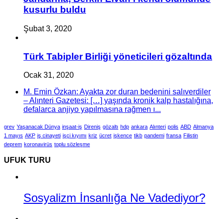
kusurlu buldu
Şubat 3, 2020
Türk Tabipler Birliği yöneticileri gözaltında
Ocak 31, 2020
M. Emin Özkan: Ayakta zor duran bedenini salıverdiler
– Alınteri Gazetesi: […] yaşında kronik kalp hastalığına,
defalarca anjiyo yapılmasına rağmen ı...
grev
Yaşanacak Dünya
inşaat-iş
Direniş
gözaltı
hdp
ankara
Alınteri
polis
ABD
Almanya
1 mayıs
AKP
iş cinayeti
işçi kıyımı
kriz
ücret
işkence
tikb
pandemi
fransa
Filistin
deprem
koronavirüs
toplu sözleşme
UFUK TURU
Sosyalizm İnsanlığa Ne Vadediyor?